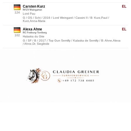
Carsten Kurz
EL
RFZV Weingarten
124
Lord Pau
G / OS / Schi / 2016 / Lord Weingard / Cassini II / B: Kurz,Paul /
Kurz,Anna-Maria
Alexa Ahne
EL
RC Freiburg-Tuniberg
102
Halaska du Gite
G / SF / B / 2017 / Top Gun Semilly / Kalaska de Semilly / B: Ahne,Alexa
/ Ahne,Dr. Sieglinde