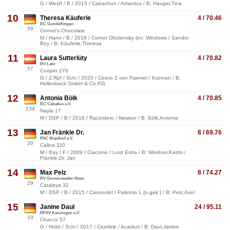
G / Westf / B / 2015 / Cabachon / Amantus / B: Hauger,Tina
10
Theresa Käuferle
4 / 70.46
RC Gundelfingen
59
Cornet's Chocolate
M / Hann / B / 2019 / Cornet Obolensky (ex: Windows / Sandro
Boy / B: Käuferle,Theresa
11
Laura Sutterlüty
4 / 70.82
RV Lahr
57
Cooper 276
G / Z.Rpf / Schi / 2020 / Cicero Z van Paemel / Kannan / B:
Hollenbeck GmbH & Co.KG,
12
Antonia Bölk
4 / 70.85
RC Caballus e.V.
134
Nayla 17
M / DSP / B / 2016 / Racordero / Newton / B: Bölk,Antonia
13
Jan Fränkle Dr.
8 / 69.76
PSC Waidhof e.V.
20
Calina 110
M / Bay / F / 2009 / Ciacomo / Lord Extra / B: Weidner,Katrin /
Fränkle,Dr. Jan
14
Max Pelz
8 / 74.27
RV Gossersweiler-Stein
29
Cataleya 32
M / DSP / B / 2015 / Cassoulet / Palermo L.(n.gek.) / B: Pelz,Axel
15
Janine Daul
24 / 95.11
RFSV Kenzingen e.V.
33
Chacco 57
G / Holst / Schi / 2017 / Crumble / Acadius / B: Daul,Janine