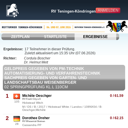
ANMELDEN
RV Teningen-Köndringen
ZEITPLAN
STARTLISTE
ERGEBNISSE
Ergebnisse:
17 Teilnehmer in dieser Prüfung.
Zuletzt aktualisiert um 15:35 Uhr (07.06.2026)
Richter:
Cordula Boscher
Dr. Helmut Mett
GELDPREIS GEGEBEN VON PM-TECHNIK
AUTOMATISIERUNG- UND VERFAHRENSTECHNIK
SACHPREIS GEGEBEN VON GARTEN- UND
LANDSCHAFTSBAU WEISENBERGER
02 SPRINGPRÜFUNG KL.L 110CM
1
Michèle Oeschger
0 / 61.59
RV Frech City e.V.
105
Hickstead Witch
M / OS / B / 2017 / Hickstead White / Landos / 108NX04 / B:
Oeschger,Michèle
2
Dorothee Dreher
0 / 62.15
RV Wiesental-Steinen
28
Cassandra PP