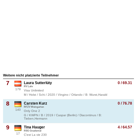
Weitere nicht platzierte Teilnehmer
7
Laura Sutterlüty
0 / 69.31
RV Lahr
179
Visa Unlimited
M / Holst / Schi / 2020 / Vingino / Orlando / B: Wurst,Harald
8
Carsten Kurz
0 / 76.78
RFZV Weingarten
140
Only One 2
G / KWPN / B / 2019 / Caspar (Berlin) / Diacontinus / B:
Tieben,Hermann
9
Tina Hauger
4 / 64.57
RSG Gnadental
17
C'est La vie 230