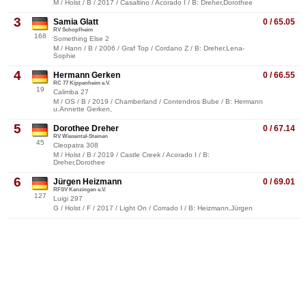
M / Holst / B / 2017 / Casaltino / Acorado I / B: Dreher,Dorothee
3
Samia Glatt
0 / 65.05
RV Schopfheim
168
Something Else 2
M / Hann / B / 2006 / Graf Top / Cordano Z / B: Dreher,Lena-
Sophie
4
Hermann Gerken
0 / 66.55
RC 77 Kippenheim e.V.
19
Calimba 27
M / OS / B / 2019 / Chamberland / Contendros Bube / B: Hermann
u.Annette Gerken,
5
Dorothee Dreher
0 / 67.14
RV Wiesental-Steinen
45
Cleopatra 308
M / Holst / B / 2019 / Castle Creek / Acorado I / B:
Dreher,Dorothee
6
Jürgen Heizmann
0 / 69.01
RFSV Kenzingen e.V.
127
Luigi 297
G / Holst / F / 2017 / Light On / Corrado I / B: Heizmann,Jürgen