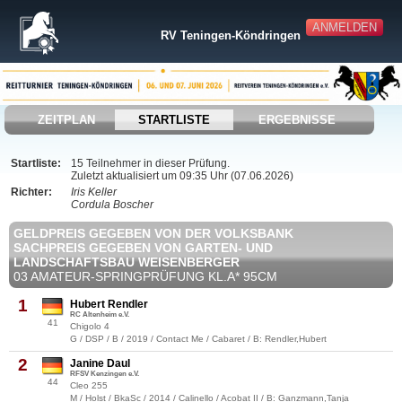
ANMELDEN
RV Teningen-Köndringen
ZEITPLAN
STARTLISTE
ERGEBNISSE
Startliste:
15 Teilnehmer in dieser Prüfung.
Zuletzt aktualisiert um 09:35 Uhr (07.06.2026)
Richter:
Iris Keller
Cordula Boscher
GELDPREIS GEGEBEN VON DER VOLKSBANK
SACHPREIS GEGEBEN VON GARTEN- UND
LANDSCHAFTSBAU WEISENBERGER
03 AMATEUR-SPRINGPRÜFUNG KL.A* 95CM
1
Hubert Rendler
RC Altenheim e.V.
41
Chigolo 4
G / DSP / B / 2019 / Contact Me / Cabaret / B: Rendler,Hubert
2
Janine Daul
RFSV Kenzingen e.V.
44
Cleo 255
M / Holst / BkaSc / 2014 / Calinello / Acobat II / B: Ganzmann,Tanja