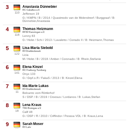
3
Anastasia Dünnebier
RC Caballus e.V.
110
Jefferson 19
G / KWPN / B / 2014 / Quasimodo van de Molendreef / Burggraaf / B:
Dünnebier,Anastasia
4
Thomas Heizmann
RFSV Kenzingen e.V.
116
Lenny 83
G / Holst / Schi / 2013 / Lavaletto / Corrado II / B: Heizmann,Thomas
5
Lisa-Maria Siebold
RV Dreiländereck
122
Licia
M / Holst / B / 2018 / Amber / Coronado / B: Rhein,Stefanie
6
Elena Kinzel
RC Freiburg-Tuniberg
141
Onyx 133
G / Grpf.o.R / FakaS / 2013 / B: Kinzel,Elena
7
Ida-Marie Lukas
RV Dreiländereck
11
Belcanto vom Röttlerhof
S / DSP / B / 2019 / Croesus / Lordanos / B: Lukas,Stefan
8
Lena Kraus
TSG Breisgau e.V.
18
Calif 48
G / DSP / R / 2010 / Criffindor / Pessoa VDL / B: Kraus,Lena
9
Sarah Moser
RV Lahr