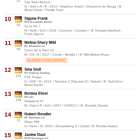
23
Cap Saint Moeurs
G / Grpf.o.R / B / 2012 / Vegeheu Xzanh / Sheyenne de Baugy / B:
Moser,Sarah / Familie Kopf,
10
Sigune Frank
RFV St.Landelin Altdorf
32
Ce la Vie 7
M / Holst / Schi / 2018 / Coronino / Corrado I / B: Kempter,Manfred /
Frank,Sigune
11
Melina-Shary Mild
RC Altenheim e.V.
49
Coeur de la Fleur 10
M / OS / B / 2017 / Comte / Worldly I / B: Mild,Melina-Shary
AUSSER KONKURRENZ
12
Sina Stoll
RC Freiburg-Tuniberg
192
FXS Thiago
G / DSP / B / 2019 / Taloubet Z (Taloubet K) / Nairobi / B: Stoll,Sina /
Moser,Daniel
13
Bettina Ehret
RV Lahr
108
Hollywood 47
M / Grpf.o.R / Schi / 2007 / 104RC17 / B: Strerath,Claudia
14
Hubert Rendler
RC Altenheim e.V.
72
Diego 588
G / Hann / B / 2010 / Drosselklang II / Carbid / B: Rendler,Hubert
15
Janine Daul
RFSV Kenzingen e.V.