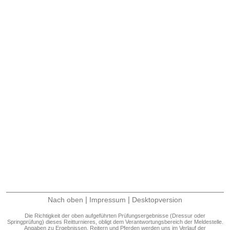
|
|
Nach oben
Impressum
Desktopversion
Die Richtigkeit der oben aufgeführten Prüfungsergebnisse (Dressur oder
Springprüfung) dieses Reitturnieres, obligt dem Verantwortungsbereich der Meldestelle.
Angaben zu Ergebnissen, Reitern und Pferden werden uns im Verlauf der