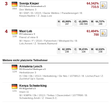
3
Svenja Kieper
64.342%
RFV Echem-Scharnebeck e.V.
733.5
064
Don Weltano 3
W / DSP / B / 2015 / Dante Weltino / Paradiesvogel / B:
Kieper,Nadine / Z: Jaap,Lutz
H:
65,000%
C:
63,289%
M:
64,737%
247
240.500
246
4
Maxi Lob
61.404%
RV Liebersee e. V.
700
108
Friend of mine 8
W / Hann / F / 2016 / Fahrenheit / Windspiel As / B:
Lob,Annett / Z: Vorwerk,Raimund
H:
62,105%
C:
59,474%
M:
62,632%
236
226
238
Weitere nicht platzierte Teilnehmer
Annalena Lesch
RG Klosterhof Medingen e.V.
124
Herbsttänzer 3
H / Old / Db / 2013 / Herbstkönig / De Niro / 107WI12 / B: Löcher,Paul / Z:
Zuchthof Up'n Sande,
Kenya Schwierking
RV Wagenfeld e.V.
131
Imani 11
W / KWPN / Db / 2013 / Totilas / Clavecimbel / 107TR98 / B:
Schwierking,Arndt / Z: Visser,S.C.