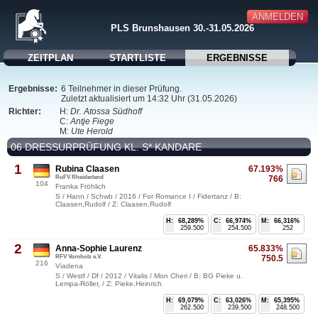
ANMELDEN
PLS Brunshausen 30.-31.05.2026
ZEITPLAN
STARTLISTE
ERGEBNISSE
Ergebnisse:
6 Teilnehmer in dieser Prüfung.
Zuletzt aktualisiert um 14:32 Uhr (31.05.2026)
Richter:
H:
Dr. Atossa Südhoff
C:
Antje Fiege
M:
Ute Herold
06 DRESSURPRÜFUNG KL. S* KANDARE
1
Rubina Claasen
67.193%
RuFV Rheiderland
766
104
Franka Fröhlich
S / Hann / Schwb / 2016 / For Romance I / Fidertanz / B:
Claasen,Rudolf / Z: Claasen,Rudolf
H:
68,289%
C:
66,974%
M:
66,316%
259.500
254.500
252
2
Anna-Sophie Laurenz
65.833%
RFV Vornholz e.V.
750.5
216
Viadena
S / Westf / Df / 2012 / Vitalis / Mon Cheri / B: BG Pieke u.
Lempa-Röller, / Z: Pieke,Heinrich
H:
69,079%
C:
63,026%
M:
65,395%
262.500
239.500
248.500