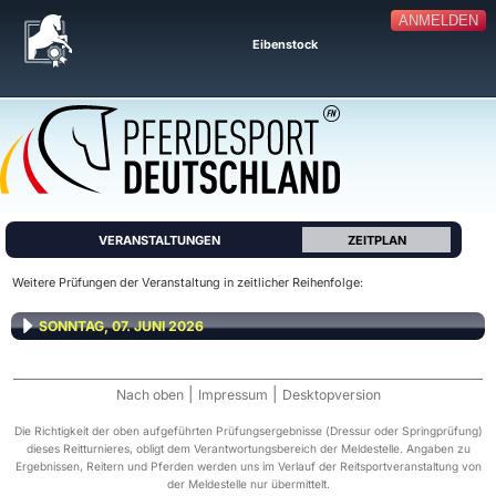
ANMELDEN
Eibenstock
VERANSTALTUNGEN
ZEITPLAN
Weitere Prüfungen der Veranstaltung in zeitlicher Reihenfolge:
SONNTAG, 07. JUNI 2026
|
|
Nach oben
Impressum
Desktopversion
Die Richtigkeit der oben aufgeführten Prüfungsergebnisse (Dressur oder Springprüfung)
dieses Reitturnieres, obligt dem Verantwortungsbereich der Meldestelle. Angaben zu
Ergebnissen, Reitern und Pferden werden uns im Verlauf der Reitsportveranstaltung von
der Meldestelle nur übermittelt.