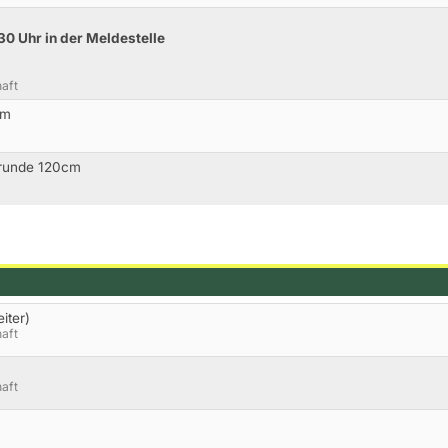
30 Uhr in der Meldestelle
aft
cm
rrunde 120cm
iter)
aft
aft