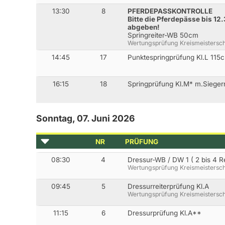
13:30
8
PFERDEPASSKONTROLLE
Bitte die Pferdepässe bis 12.
abgeben!
Springreiter-WB 50cm
Wertungsprüfung Kreismeistersch
14:45
17
Punktespringprüfung Kl.L 115
16:15
18
Springprüfung Kl.M* m.Siege
Sonntag, 07. Juni 2026
NR
PRÜFUNG
08:30
4
Dressur-WB / DW 1 ( 2 bis 4 Re
Wertungsprüfung Kreismeistersch
09:45
5
Dressurreiterprüfung Kl.A
Wertungsprüfung Kreismeistersch
11:15
6
Dressurprüfung Kl.A**