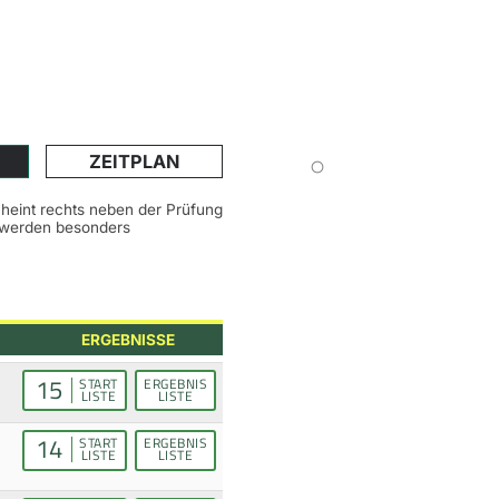
ZEITPLAN
scheint rechts neben der Prüfung
n werden besonders
ERGEBNISSE
15
START
ERGEBNIS
LISTE
LISTE
14
START
ERGEBNIS
LISTE
LISTE