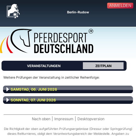
ANMELDEN
Berlin-Rudow
VERANSTALTUNGEN
ZEITPLAN
Weitere Prüfungen der Veranstaltung in zeitlicher Reihenfolge:
SAMSTAG, 06. JUNI 2026
SONNTAG, 07. JUNI 2026
|
|
Nach oben
Impressum
Desktopversion
Die Richtigkeit der oben aufgeführten Prüfungsergebnisse (Dressur oder Springprüfung)
dieses Reitturnieres, obligt dem Verantwortungsbereich der Meldestelle. Angaben zu