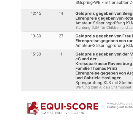
Stilspring-WB - mit erlaubter 
12:45
14
Geldpreis gegeben von Seegr
Ehrenpreis gegeben von Rota
Amateur-Stilspringprüfung Kl
Sichtung DJM für Children und L
13:30
27
Geldpreis gegeben von Frau 
Ehrenpreise gegeben von rar
Amateur-Stilspringprüfung Kl
15:30
1
Geldpreis gegeben von der 
eG und der
Kreissparkasse Ravensburg
Familie Thomas Prinz
Ehrenpreise gegeben von Arc
und Gabriele Haslinger
Springprüfung Kl.S mit Stech
Wertung zum Allgäu Championat
www.equi-score.co
Prüfung auf Richtig