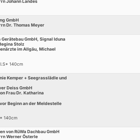
rrn Johann Landes
ling GmbH
rrn Dr. Thomas Meyer
a Gerätebau GmbH, Signal Iduna
Regina Stolz
enärzte im Allgäu, Michael
Kl.S* 140cm
nie Kemper + Seegrasslädle und
ver Deiss GmbH
n Frau Dr. Katharina
 vor Beginn an der Meldestelle
S* 140cm
eben von RüWa Dachbau GmbH
rn Werner Österle