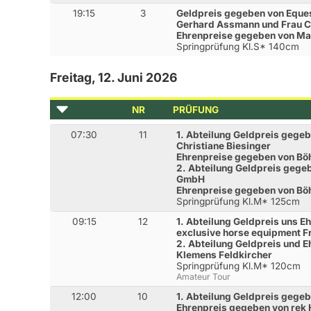
19:15
3
Geldpreis gegeben von Eques
Gerhard Assmann und Frau Co
Ehrenpreise gegeben von Ma
Springprüfung Kl.S* 140cm
Freitag, 12. Juni 2026
NR
PRÜFUNG
07:30
11
1. Abteilung Geldpreis gegeb
Christiane Biesinger
Ehrenpreise gegeben von Böh
2. Abteilung Geldpreis gege
GmbH
Ehrenpreise gegeben von Böh
Springprüfung Kl.M* 125cm
09:15
12
1. Abteilung Geldpreis uns 
exclusive horse equipment F
2. Abteilung Geldpreis und 
Klemens Feldkircher
Springprüfung Kl.M* 120cm
Amateur Tour
12:00
10
1. Abteilung Geldpreis gegeb
Ehrenpreis gegeben von rek