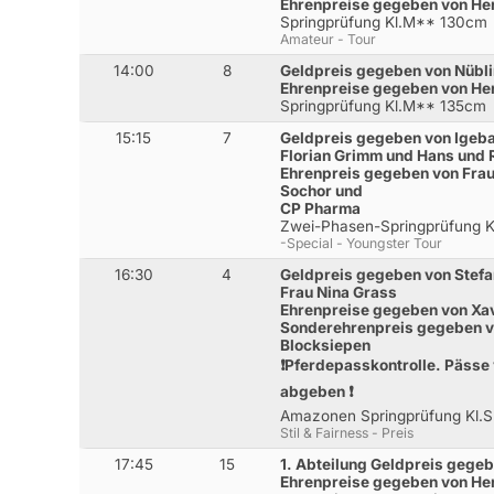
Ehrenpreise gegeben von He
Springprüfung Kl.M** 130cm
Amateur - Tour
14:00
8
Geldpreis gegeben von Nüb
Ehrenpreise gegeben von He
Springprüfung Kl.M** 135cm
15:15
7
Geldpreis gegeben von Igeb
Florian Grimm und Hans und 
Ehrenpreis gegeben von Frau
Sochor und
CP Pharma
Zwei-Phasen-Springprüfung 
-Special - Youngster Tour
16:30
4
Geldpreis gegeben von Stefa
Frau Nina Grass
Ehrenpreise gegeben von Xa
Sonderehrenpreis gegeben vo
Blocksiepen
❗️Pferdepasskontrolle. Pässe
abgeben ❗️
Amazonen Springprüfung Kl.
Stil & Fairness - Preis
17:45
15
1. Abteilung Geldpreis geg
Ehrenpreise gegeben von Her