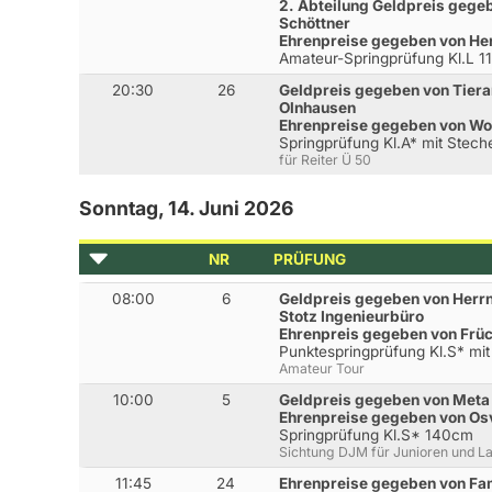
2. Abteilung Geldpreis gege
Schöttner
Ehrenpreise gegeben von Her
Amateur-Springprüfung Kl.L 
20:30
26
Geldpreis gegeben von Tiera
Olnhausen
Ehrenpreise gegeben von Wo
Springprüfung Kl.A* mit Stec
für Reiter Ü 50
Sonntag, 14. Juni 2026
NR
PRÜFUNG
08:00
6
Geldpreis gegeben von Herrn
Stotz Ingenieurbüro
Ehrenpreis gegeben von Frü
Punktespringprüfung Kl.S* mi
Amateur Tour
10:00
5
Geldpreis gegeben von Meta 
Ehrenpreise gegeben von Osv
Springprüfung Kl.S* 140cm
Sichtung DJM für Junioren und L
11:45
24
Ehrenpreise gegeben von Fam