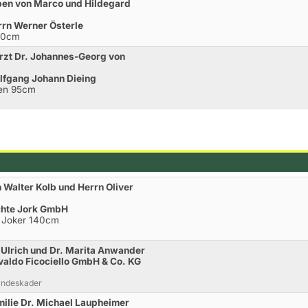
ben von Marco und Hildegard
rn Werner Österle
110cm
rzt Dr. Johannes-Georg von
lfgang Johann Dieing
hen 95cm
 Walter Kolb und Herrn Oliver
chte Jork GmbH
t Joker 140cm
Ulrich und Dr. Marita Anwander
aldo Ficociello GmbH & Co. KG
andeskader
ilie Dr. Michael Laupheimer