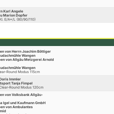
n Karl Angele
au Marion Dopfer
Kl. E/A*/L (80/90/110)
en von Herrn Joachim Böttiger
taudachmühle Wangen
ben von Allgäu Metzgerei Arnold
taudachmühle Wangen
Clear-Round Modus 115cm
Doris Immler
tsport Tanja Fimpel
.Clear-Round Modus 120cm
ben von Volksbank Allgäu-
ma Igel und Kaufmann GmbH
eben von Ambulantes
hmid