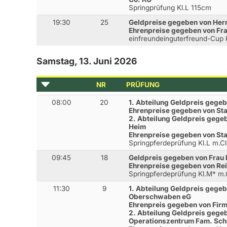
Springprüfung Kl.L 115cm
19:30
25
Geldpreise gegeben von Herr
Ehrenpreise gegeben von Fr
einfreundeinguterfreund-Cup 
Samstag, 13. Juni 2026
NR
PRÜFUNG
08:00
20
1. Abteilung Geldpreis gegeb
Ehrenpreise gegeben von S
2. Abteilung Geldpreis gege
Heim
Ehrenpreise gegeben von S
Springpferdeprüfung Kl.L m.
09:45
18
Geldpreis gegeben von Frau 
Ehrenpreise gegeben von Rei
Springpferdeprüfung Kl.M* m
11:30
9
1. Abteilung Geldpreis gege
Oberschwaben eG
Ehrenpreis gegeben von Fir
2. Abteilung Geldpreis geg
Operationszentrum Fam. Sc