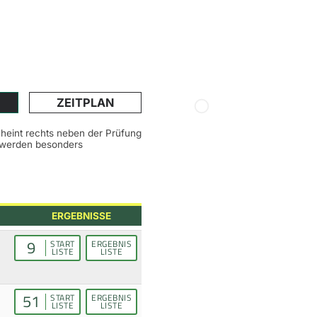
ZEITPLAN
scheint rechts neben der Prüfung
n werden besonders
ERGEBNISSE
9
START
ERGEBNIS
LISTE
LISTE
51
START
ERGEBNIS
LISTE
LISTE