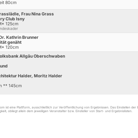
Zeit 80cm
asslädle, Frau Nina Grass
ry Club Isny
.M* 125cm
andeskader
Dr. Kathrin Brunner
ität genäht
.M* 120cm
Volksbank Allgäu Oberschwaben
 und
hitektur Halder, Moritz Halder
en ** 145cm
m ist eine Plattform, ausschließlich zur Veröffentlichung von Ergebnissen. Das Einstellen de
keit, obliegt allein dem jeweiligen Veranstalter bzw. Einsteller von Start- und Ergebnislisten.