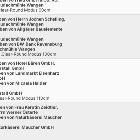
eben von Hau GmbH & Co. KG,
taudachmühle Wangen "
.Clear-Round Modus 90cm
ben von Herrn Jochen Schelling,
taudachmühle Wangen
eben von Allgäuer Bauelemente
taudachmühle Wangen
geben von BW-Bank Ravensburg
achmühle Wangen
 m.Clear-Round Modus 100cm
eben von Hotel Bären GmbH,
rstall GmbH
ben von Landmarkt Eisenharz,
mbH
ben von Micaela Halder
stall GmbH
Clear-Round Modus 110cm
en von Frau Kerstin Zeidtler,
rn Werner Österle
ben von Naturkäserei Maucher
aturkäserei Maucher GmbH