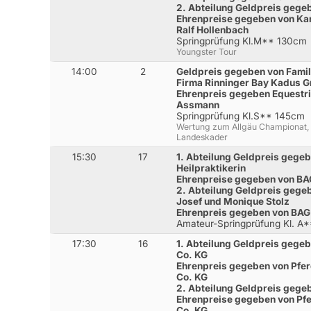
2. Abteilung Geldpreis geg
Ehrenpreise gegeben von Kar
Ralf Hollenbach
Springprüfung Kl.M** 130cm
Youngster Tour
14:00
2
Geldpreis gegeben von Famil
Firma Rinninger Bay Kadus 
Ehrenpreis gegeben Equestr
Assmann
Springprüfung Kl.S** 145cm
Wertung zum Allgäu Championat, 
Landeskader
15:30
17
1. Abteilung Geldpreis gege
Heilpraktikerin
Ehrenpreise gegeben von B
2. Abteilung Geldpreis gegeb
Josef und Monique Stolz
Ehrenpreis gegeben von BA
Amateur-Springprüfung Kl. A
17:30
16
1. Abteilung Geldpreis gege
Co. KG
Ehrenpreis gegeben von Pfe
Co. KG
2. Abteilung Geldpreis geg
Ehrenpreise gegeben von Pf
Co. KG