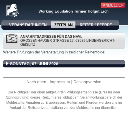
ANMELDEN
Working Equitation Turnier Hofgut Eich
VERANSTALTUNGEN
ZEITPLAN
REITER / PFERDE
ANFAHRTSADRESSE FÜR DAS NAVI:
GROSSENHÄUSER STRASSE 17, 63589 LINSENGERICHT-GE
ISLITZ
Weitere Prüfungen der Veranstaltung in zeitlicher Reihenfolge:
SONNTAG, 07. JUNI 2026
|
|
Nach oben
Impressum
Desktopversion
Die Richtigkeit der oben aufgeführten Prüfungsergebnisse (Dressur oder
Springprüfung) dieses Reitturnieres, obligt dem Verantwortungsbereich der
Meldestelle. Angaben zu Ergebnissen, Reitern und Pferden werden uns im
Verlauf der Reitsportveranstaltung von der Meldestelle nur übermittelt.