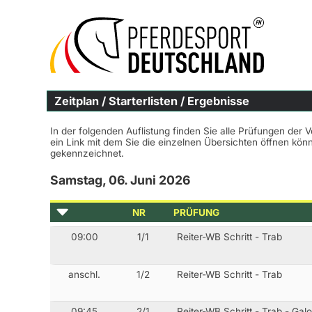
Zeitplan / Starterlisten / Ergebnisse
In der folgenden Auflistung finden Sie alle Prüfungen der 
ein Link mit dem Sie die einzelnen Übersichten öffnen kö
gekennzeichnet.
Samstag, 06. Juni 2026
NR
PRÜFUNG
09:00
1/1
Reiter-WB Schritt - Trab
anschl.
1/2
Reiter-WB Schritt - Trab
09:45
2/1
Reiter-WB Schritt - Trab - Gal