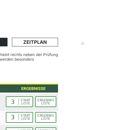
ZEITPLAN
scheint rechts neben der Prüfung
n werden besonders
ERGEBNISSE
3
START
ERGEBNIS
LISTE
LISTE
3
START
ERGEBNIS
LISTE
LISTE