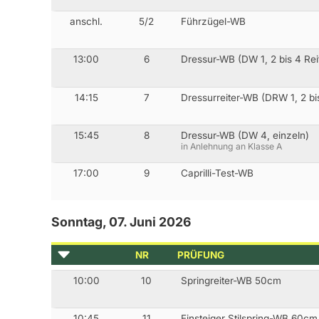
anschl.
5/2
Führzügel-WB
13:00
6
Dressur-WB (DW 1, 2 bis 4 Rei
14:15
7
Dressurreiter-WB (DRW 1, 2 bis
15:45
8
Dressur-WB (DW 4, einzeln)
in Anlehnung an Klasse A
17:00
9
Caprilli-Test-WB
Sonntag, 07. Juni 2026
NR
PRÜFUNG
10:00
10
Springreiter-WB 50cm
10:45
11
Einsteiger Stilspring-WB 60cm