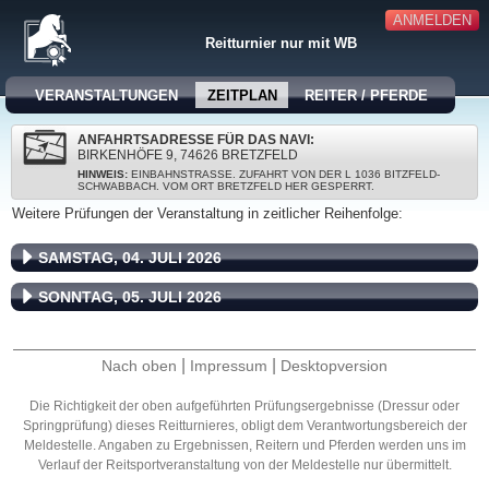
ANMELDEN
Reitturnier nur mit WB
VERANSTALTUNGEN
ZEITPLAN
REITER / PFERDE
ANFAHRTSADRESSE FÜR DAS NAVI:
BIRKENHÖFE 9, 74626 BRETZFELD
HINWEIS:
EINBAHNSTRASSE. ZUFAHRT VON DER L 1036 BITZFELD-S
CHWABBACH. VOM ORT BRETZFELD HER GESPERRT.
Weitere Prüfungen der Veranstaltung in zeitlicher Reihenfolge:
SAMSTAG, 04. JULI 2026
SONNTAG, 05. JULI 2026
|
|
Nach oben
Impressum
Desktopversion
Die Richtigkeit der oben aufgeführten Prüfungsergebnisse (Dressur oder
Springprüfung) dieses Reitturnieres, obligt dem Verantwortungsbereich der
Meldestelle. Angaben zu Ergebnissen, Reitern und Pferden werden uns im
Verlauf der Reitsportveranstaltung von der Meldestelle nur übermittelt.