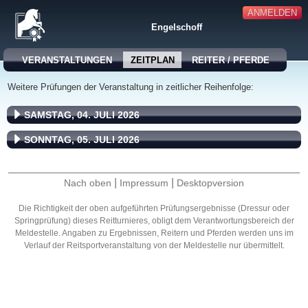
ANMELDEN
Engelschoff
VERANSTALTUNGEN
ZEITPLAN
REITER / PFERDE
Weitere Prüfungen der Veranstaltung in zeitlicher Reihenfolge:
SAMSTAG, 04. JULI 2026
SONNTAG, 05. JULI 2026
|
|
Nach oben
Impressum
Desktopversion
Die Richtigkeit der oben aufgeführten Prüfungsergebnisse (Dressur oder
Springprüfung) dieses Reitturnieres, obligt dem Verantwortungsbereich der
Meldestelle. Angaben zu Ergebnissen, Reitern und Pferden werden uns im
Verlauf der Reitsportveranstaltung von der Meldestelle nur übermittelt.