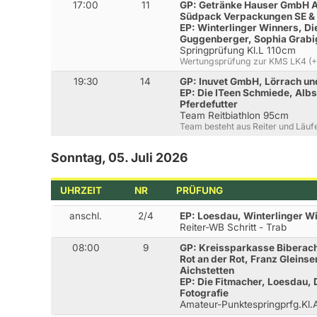
17:00
11
GP: Getränke Hauser GmbH Ai
Südpack Verpackungen SE &
EP: Winterlinger Winners, Di
Guggenberger, Sophia Grabig
Springprüfung Kl.L 110cm
Wertungsprüfung zur KMS LK4 (+
19:30
14
GP: Inuvet GmbH, Lörrach un
EP: Die ITeen Schmiede, Alb
Pferdefutter
Team Reitbiathlon 95cm
Team besteht aus Reiter und Läufe
Sonntag, 05. Juli 2026
UHRZEIT
NR
PRÜFUNG
anschl.
2/4
EP: Loesdau, Winterlinger W
Reiter-WB Schritt - Trab
08:00
9
GP: Kreissparkasse Biberach
Rot an der Rot, Franz Gleins
Aichstetten
EP: Die Fitmacher, Loesdau,
Fotografie
Amateur-Punktespringprfg.Kl