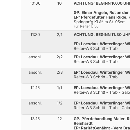
10:00
10
ACHTUNG: BEGINN 10.00 UH
GP: Elmar Angele, Rot an der
EP: Pferdefutter Hans Rude,
Springprfg.Kl.A* m.St. 95cm
Für Reiter Ü 50
11:30
2/1
ACHTUNG: BEGINN 11.30 UH
EP: Loesdau, Winterlinger W
Reiter-WB Schritt - Trab
anschl.
2/2
EP: Loesdau, Winterlinger W
Reiter-WB Schritt - Trab
anschl.
2/3
EP: Loesdau, Winterlinger W
Reiter-WB Schritt - Trab
12:15
1/1
EP: Loesdau, Winterlinger W
Reiter-WB Schritt - Trab - Gal
anschl.
1/2
EP: Loesdau, Winterlinger W
Reiter-WB Schritt - Trab - Gal
13:15
12
GP: Pferdehandlung Maier, Ri
Reinhardt
EP: RaritätGenähnt - Vera Bra