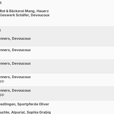
R
 Rot & Bäckerei Mang, Hauerz
 Kieswerk Schäfer, Devoucoux
R
inners, Devoucoux
inners, Devoucoux
inners, Devoucoux
inners, Devoucoux
opp
inners, Devoucoux
opp
edlingen, Sportpferde Oliver
uchle, Alpurial, Sophia Grabig