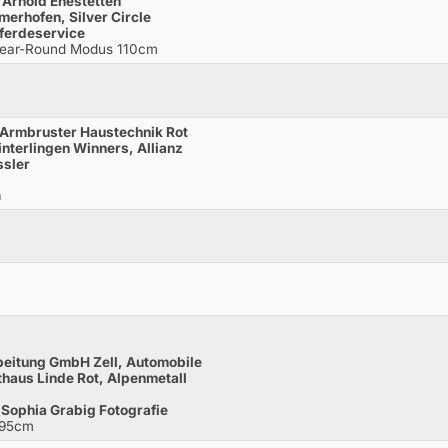
Arnold Ehestetten
erhofen, Silver Circle
ferdeservice
Clear-Round Modus 110cm
 Armbruster Haustechnik Rot
nterlingen Winners, Allianz
ssler
m
beitung GmbH Zell, Automobile
haus Linde Rot, Alpenmetall
 Sophia Grabig Fotografie
 95cm