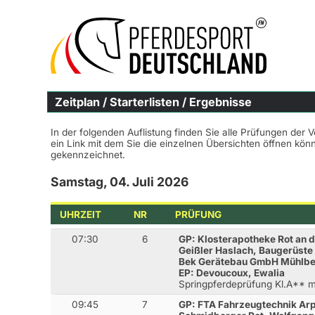
Zeitplan / Starterlisten / Ergebnisse
In der folgenden Auflistung finden Sie alle Prüfungen der 
ein Link mit dem Sie die einzelnen Übersichten öffnen kö
gekennzeichnet.
Samstag, 04. Juli 2026
UHRZEIT
NR
PRÜFUNG
07:30
6
GP: Klosterapotheke Rot an d
Geißler Haslach, Baugerüst
Bek Gerätebau GmbH Mühlb
EP: Devoucoux, Ewalia
Springpferdeprüfung Kl.A**
09:45
7
GP: FTA Fahrzeugtechnik Arp