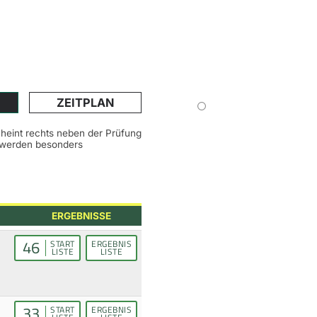
ZEITPLAN
scheint rechts neben der Prüfung
n werden besonders
ERGEBNISSE
46
START
ERGEBNIS
LISTE
LISTE
33
START
ERGEBNIS