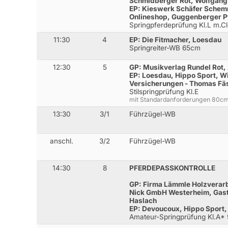
Schmidberger Rot, Wolfgang 
EP: Kieswerk Schäfer Schemm
Onlineshop, Guggenberger P
Springpferdeprüfung Kl.L m.
11:30
4
EP: Die Fitmacher, Loesdau
Springreiter-WB 65cm
12:30
5
GP: Musikverlag Rundel Rot,
EP: Loesdau, Hippo Sport, Wi
Versicherungen - Thomas Fä
Stilspringprüfung Kl.E
mit Standardanforderungen 80c
13:30
3/1
Führzügel-WB
anschl.
3/2
Führzügel-WB
14:30
8
PFERDEPASSKONTROLLE
GP: Firma Lämmle Holzverar
Nick GmbH Westerheim, Gast
Haslach
EP: Devoucoux, Hippo Sport,
Amateur-Springprüfung Kl.A*