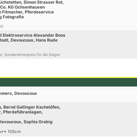
chstetten, Simon Strasser Rot,
 Co. KG Ochsenhausen
e Fitmacher, Pferdeservice
 Fotografie
5)
d Elektroservice Alexander Boos
stadt, Devoucoux, Hans Rude
r, Sonderehrenpreis für die Sieger
inners, Devoucoux
, Bernd Gallinger Kachelöfen,
er, Pferdeführanlagen,
 Devoucoux, Sophia Grabig
.A** 105cm