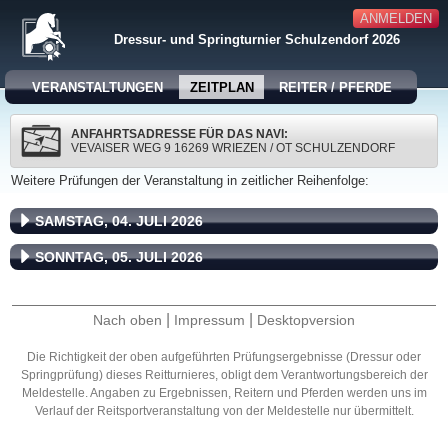
ANMELDEN
Dressur- und Springturnier Schulzendorf 2026
VERANSTALTUNGEN
ZEITPLAN
REITER / PFERDE
ANFAHRTSADRESSE FÜR DAS NAVI:
VEVAISER WEG 9 16269 WRIEZEN / OT SCHULZENDORF
Weitere Prüfungen der Veranstaltung in zeitlicher Reihenfolge:
SAMSTAG, 04. JULI 2026
SONNTAG, 05. JULI 2026
|
|
Nach oben
Impressum
Desktopversion
Die Richtigkeit der oben aufgeführten Prüfungsergebnisse (Dressur oder
Springprüfung) dieses Reitturnieres, obligt dem Verantwortungsbereich der
Meldestelle. Angaben zu Ergebnissen, Reitern und Pferden werden uns im
Verlauf der Reitsportveranstaltung von der Meldestelle nur übermittelt.