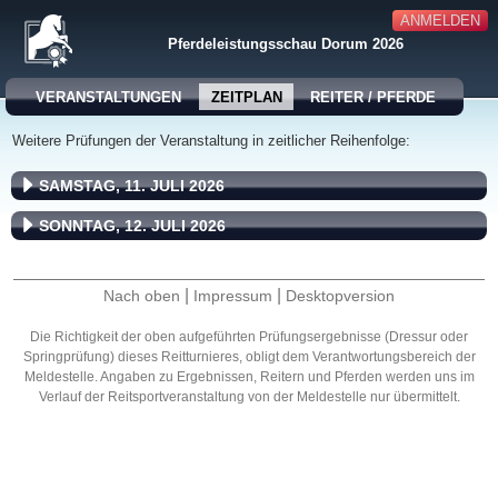
ANMELDEN
Pferdeleistungsschau Dorum 2026
VERANSTALTUNGEN
ZEITPLAN
REITER / PFERDE
Weitere Prüfungen der Veranstaltung in zeitlicher Reihenfolge:
SAMSTAG, 11. JULI 2026
SONNTAG, 12. JULI 2026
|
|
Nach oben
Impressum
Desktopversion
Die Richtigkeit der oben aufgeführten Prüfungsergebnisse (Dressur oder
Springprüfung) dieses Reitturnieres, obligt dem Verantwortungsbereich der
Meldestelle. Angaben zu Ergebnissen, Reitern und Pferden werden uns im
Verlauf der Reitsportveranstaltung von der Meldestelle nur übermittelt.