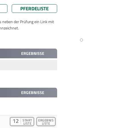
PFERDELISTE
ts neben der Prüfung ein Link mit
nnzeichnet.
ERGEBNISSE
ERGEBNISSE
12
START
ERGEBNIS
LISTE
LISTE