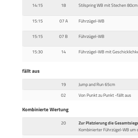
14:15
18
Stilspring WB mit Stechen 80cm
15:15
07 A
Führzügel-WB
15:15
07 B
Führzügel-WB
15:30
14
Führzügel-WB mit Geschicklichk
fällt aus
19
Jump and Run 65cm
02
Von Punkt zu Punkt -fällt aus
Kombinierte Wertung
20
Zur Platzierung die Gesamtsiege
Kombinierter Führzügel-WB um di