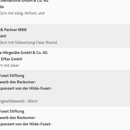
ächentechnik GmbH & Co. KG
de
cm mit steig. Anford. und
k & Partner MBB
GmbH
10cm mit Stilwertung Clear-Round
le Hörgeräte GmbH & Co. KG
r Effax GmbH
m mit Joker
Fuest Stiftung
ewerb des Beckumer-
ponsert von der Hilde-Fuest-
ringwettbewerb - 60cm
Fuest Stiftung
ewerb des Beckumer-
ponsert von der Hilde-Fuest-