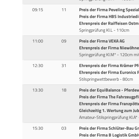
09:15
11
Preis der Firma Peveling Spezi
Preis der Firma HBS Industrie
Ehrenpreis der Raiffeisen Ost
Springprüfung Kl.L - 110cm
11:00
09
Preis der Firma VEKA AG
Ehrenpreis der Firma Niewöhn
Springprüfung Kl.M* - 120cm mi
12:30
31
Ehrenpreis der Firma Krämer P
Ehrenpreis der Firma Euronics
Stilspringwettbewerb - 80cm
13:30
18
Preis der EquiBalance - Pferde
Preis der Firma The Fahrzeugpf
Ehrenpreis der Firma Franzpöt
Gleichzeitig 1. Wertung zum J
Amateur-Stilspringprüfung Kl.A*
15:30
03
Preis der Firma Schlüter-Bau 
Preis der Firma B Logistik Gmb