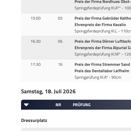
Preis der Firma Nordhues Obs
Springpferdeprüfung Kl.A** - 1
15:00
05
Preis der Firma Gebrüder Kalt
Ehrenpreis der Firma Kavalio
Springpferdeprüfung Kl.L - 110
16:30
06
Preis der Firma Dörner Lufttechn
Ehrenpreis der Firma Alpurial
Springpferdeprüfung Kl.M* - 12
17:30
16
Preis der Firma Stremmer Sand
Preis des Dentallabor Leifhelm
Springprüfung Kl.A* - 90cm
Samstag, 18. Juli 2026
NR
PRÜFUNG
Dressurplatz