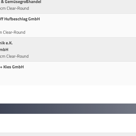
t- & Gemüsegroßhandel
00cm Clear-Round
hoff Hufbeschlag GmbH
cm Clear-Round
ik e.K.
 GmbH
0cm Clear-Round
 + Kies GmbH