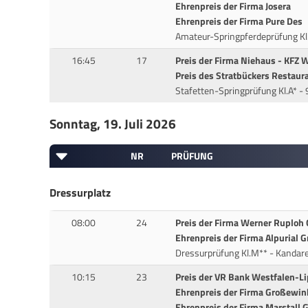
Ehrenpreis der Firma Josera
Ehrenpreis der Firma Pure Des
Amateur-Springpferdeprüfung Kl
16:45
17
Preis der Firma Niehaus - KFZ W
Preis des Stratbückers Restaur
Stafetten-Springprüfung Kl.A* -
Sonntag, 19. Juli 2026
NR
PRÜFUNG
Dressurplatz
08:00
24
Preis der Firma Werner Ruploh
Ehrenpreis der Firma Alpurial
Dressurprüfung Kl.M** - Kandar
10:15
23
Preis der VR Bank Westfalen-L
Ehrenpreis der Firma Großewi
Ehrenpreis der Firma Marstall