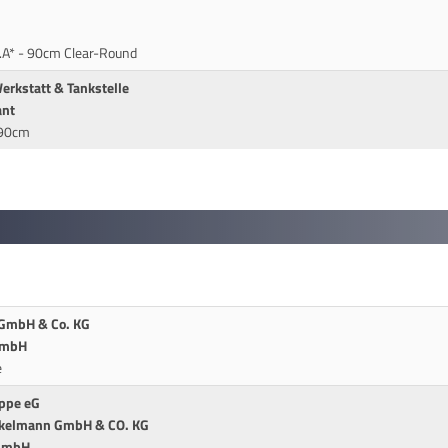
.A* - 90cm Clear-Round
erkstatt & Tankstelle
ant
 90cm
 GmbH & Co. KG
 GmbH
e
ippe eG
nkelmann GmbH & CO. KG
 GmbH