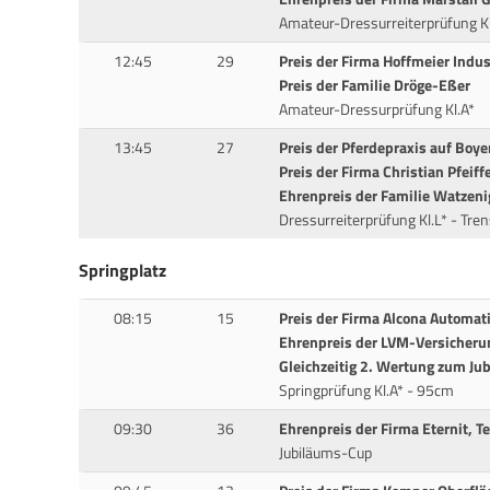
Amateur-Dressurreiterprüfung Kl
12:45
29
Preis der Firma Hoffmeier Indu
Preis der Familie Dröge-Eßer
Amateur-Dressurprüfung Kl.A*
13:45
27
Preis der Pferdepraxis auf Boye
Preis der Firma Christian Pfei
Ehrenpreis der Familie Watzeni
Dressurreiterprüfung Kl.L* - Tre
Springplatz
08:15
15
Preis der Firma Alcona Automa
Ehrenpreis der LVM-Versicheru
Gleichzeitig 2. Wertung zum J
Springprüfung Kl.A* - 95cm
09:30
36
Ehrenpreis der Firma Eternit, Te
Jubiläums-Cup