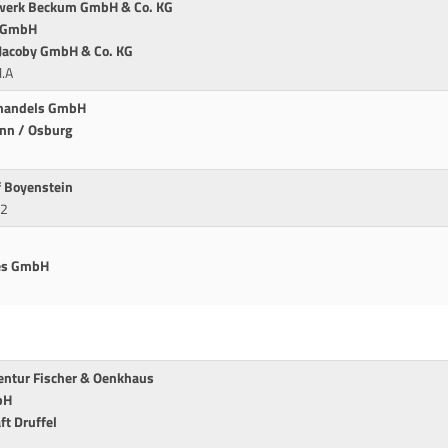
nwerk Beckum GmbH & Co. KG
T GmbH
. Jacoby GmbH & Co. KG
l.A
ffhandels GmbH
ann / Osburg
f Boyenstein
W2
tes GmbH
entur Fischer & Oenkhaus
bH
ft Druffel