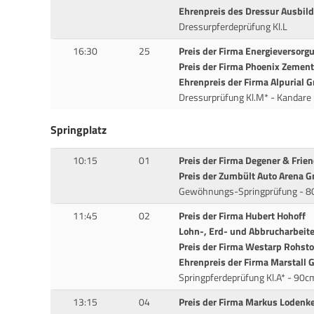
Ehrenpreis des Dressur Ausbildu
Dressurpferdeprüfung Kl.L
16:30
25
Preis der Firma Energieversor
Preis der Firma Phoenix Zeme
Ehrenpreis der Firma Alpurial
Dressurprüfung Kl.M* - Kandare
Springplatz
10:15
01
Preis der Firma Degener & Fri
Preis der Zumbült Auto Arena 
Gewöhnungs-Springprüfung - 
11:45
02
Preis der Firma Hubert Hohoff
Lohn-, Erd- und Abbrucharbeit
Preis der Firma Westarp Rohst
Ehrenpreis der Firma Marstall
Springpferdeprüfung Kl.A* - 90c
13:15
04
Preis der Firma Markus Lodenk