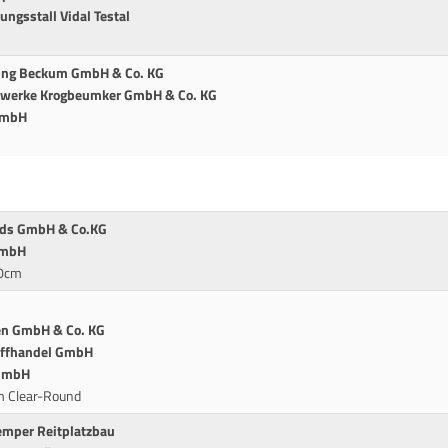
ngsstall Vidal Testal
gung Beckum GmbH & Co. KG
ntwerke Krogbeumker GmbH & Co. KG
 GmbH
ends GmbH & Co.KG
GmbH
80cm
en GmbH & Co. KG
offhandel GmbH
 GmbH
m Clear-Round
emper Reitplatzbau