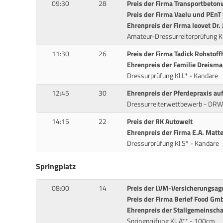
09:30
28
Preis der Firma Transportbeto
Preis der Firma Vaelu und PEn
Ehrenpreis der Firma leovet Dr
Amateur-Dressurreiterprüfung K
11:30
26
Preis der Firma Tadick Rohsto
Ehrenpreis der Familie Dreism
Dressurprüfung Kl.L* - Kandare
12:45
30
Ehrenpreis der Pferdepraxis au
Dressurreiterwettbewerb - DR
14:15
22
Preis der RK Autowelt
Ehrenpreis der Firma E.A. Mat
Dressurprüfung Kl.S* - Kandare
Springplatz
08:00
14
Preis der LVM-Versicherungsag
Preis der Firma Berief Food Gm
Ehrenpreis der Stallgemeinscha
Springprüfung Kl. A** - 100cm