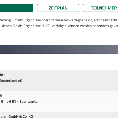
ZEITPLAN
TEILNEHMER
taltung. Sobald Ergebnisse oder Starterlisten verfügbar sind, erscheint rech
ei denen Sie die Ergebnisse "LIVE" verfolgen können werden besonders geke
mbH
münsterland eG
bH
m GmbH BY - Eventcenter
uploh GmbH & Co. KG