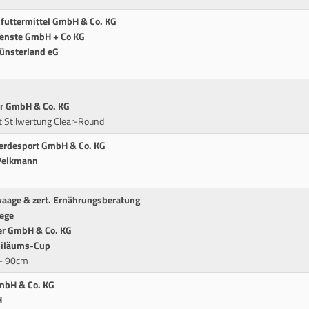
alfuttermittel GmbH & Co. KG
dienste GmbH + Co KG
münsterland eG
er GmbH & Co. KG
t Stilwertung Clear-Round
ferdesport GmbH & Co. KG
 Pelkmann
waage & zert. Ernährungsberatung
lege
ter GmbH & Co. KG
ubiläums-Cup
 - 90cm
GmbH & Co. KG
H