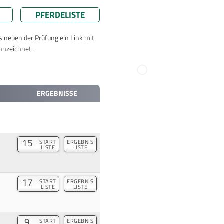
PFERDELISTE
ts neben der Prüfung ein Link mit
nnzeichnet.
ERGEBNISSE
15
START
ERGEBNIS
LISTE
LISTE
17
START
ERGEBNIS
LISTE
LISTE
9
START
ERGEBNIS