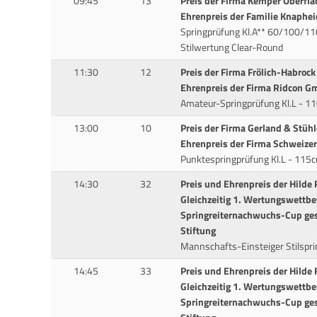
09:45
13
Preis der Firma Kemper Oberfl
Ehrenpreis der Familie Knaphei
Springprüfung Kl.A** 60/100/110
Stilwertung Clear-Round
11:30
12
Preis der Firma Frölich-Habroc
Ehrenpreis der Firma Ridcon 
Amateur-Springprüfung Kl.L - 1
13:00
10
Preis der Firma Gerland & Stüh
Ehrenpreis der Firma Schweize
Punktespringprüfung Kl.L - 115c
14:30
32
Preis und Ehrenpreis der Hilde 
Gleichzeitig 1. Wertungswettb
Springreiternachwuchs-Cup ges
Stiftung
Mannschafts-Einsteiger Stilsp
14:45
33
Preis und Ehrenpreis der Hilde 
Gleichzeitig 1. Wertungswettb
Springreiternachwuchs-Cup ges