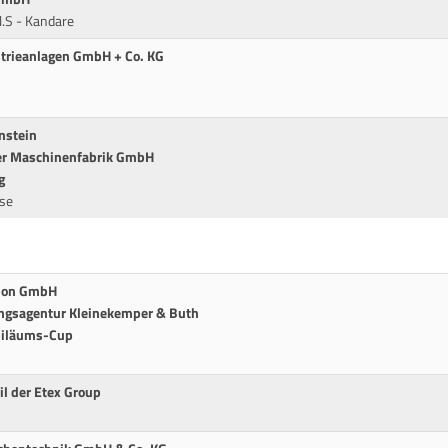
.S - Kandare
strieanlagen GmbH + Co. KG
nstein
ffer Maschinenfabrik GmbH
g
nse
tion GmbH
ngsagentur Kleinekemper & Buth
ubiläums-Cup
il der Etex Group