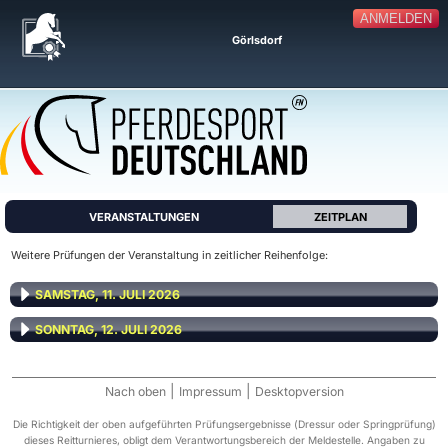
ANMELDEN
Görlsdorf
VERANSTALTUNGEN
ZEITPLAN
Weitere Prüfungen der Veranstaltung in zeitlicher Reihenfolge:
SAMSTAG, 11. JULI 2026
SONNTAG, 12. JULI 2026
|
|
Nach oben
Impressum
Desktopversion
Die Richtigkeit der oben aufgeführten Prüfungsergebnisse (Dressur oder Springprüfung)
dieses Reitturnieres, obligt dem Verantwortungsbereich der Meldestelle. Angaben zu