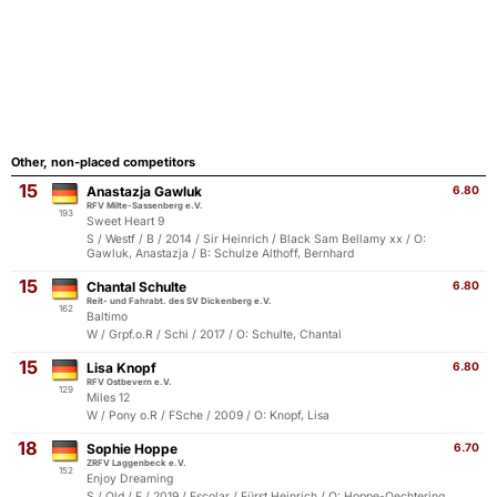
Other, non-placed competitors
15
Anastazja Gawluk
6.80
RFV Milte-Sassenberg e.V.
193
Sweet Heart 9
S / Westf / B / 2014 / Sir Heinrich / Black Sam Bellamy xx / O:
Gawluk, Anastazja / B: Schulze Althoff, Bernhard
15
Chantal Schulte
6.80
Reit- und Fahrabt. des SV Dickenberg e.V.
162
Baltimo
W / Grpf.o.R / Schi / 2017 / O: Schulte, Chantal
15
Lisa Knopf
6.80
RFV Ostbevern e.V.
129
Miles 12
W / Pony o.R / FSche / 2009 / O: Knopf, Lisa
18
Sophie Hoppe
6.70
ZRFV Laggenbeck e.V.
152
Enjoy Dreaming
S / Old / F / 2019 / Escolar / Fürst Heinrich / O: Hoppe-Oechtering,