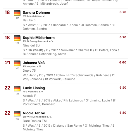
Annette / B: Münzebrock, Josef
18
Sandra Dohmen
6.70
RV Ibbenbüren e.V.
117
Baluba 5
S / Westf / F / 2017 / Baccardi / Riccio / O: Dohmen, Sandra / B:
Dohmen, Sandra
18
Sophie Möllerherm
6.70
RV St.Georg Saerbeck e.V.
122
Nina del Sol
S / DR (Westf) / B / 2017 / Nouvalier / Chantre B / O: Peters, Edda /
B: Schulze Schencking, Anton
21
Johanna Voß
6.60
RV Hopsten e.V.
100
Duplo 75
W / Hann / Db / 2019 / Follow Him's Schönweide / Rubinero / O:
Voß, Johanna / B: Vorwerk, Raimund
22
Lucie Linning
6.50
RFV Vornholz e.V.
125
Ascada P
S / Westf / B / 2018 / Abke / Pik Labionics / O: Linning, Lucie / B:
Pohlschmidt, Bernhard
22
Nicole Tebbe
6.50
ZRFV Neuenkirchen e. V.
153
Darc Danica TM
S / Westf / B / 2015 / Diatano / San Remo / O: Mohring, Thea / B:
Mohring, Thea