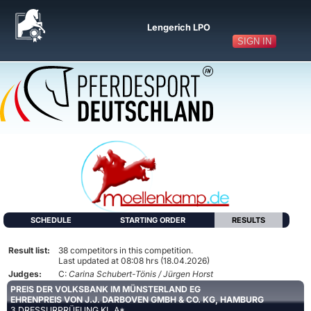
Lengerich LPO
SIGN IN
SCHEDULE
STARTING ORDER
RESULTS
Result list:
38 competitors in this competition.
Last updated at 08:08 hrs (18.04.2026)
Judges:
C:
Carina Schubert-Tönis / Jürgen Horst
PREIS DER VOLKSBANK IM MÜNSTERLAND EG
EHRENPREIS VON J.J. DARBOVEN GMBH & CO. KG, HAMBURG
3 DRESSURPRÜFUNG KL.A*