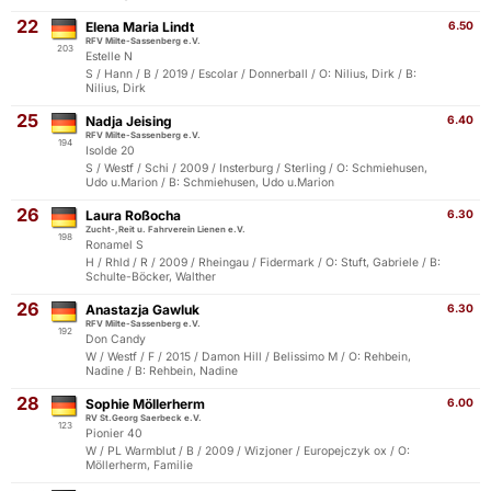
22
Elena Maria Lindt
6.50
RFV Milte-Sassenberg e.V.
203
Estelle N
S / Hann / B / 2019 / Escolar / Donnerball / O: Nilius, Dirk / B:
Nilius, Dirk
25
Nadja Jeising
6.40
RFV Milte-Sassenberg e.V.
194
Isolde 20
S / Westf / Schi / 2009 / Insterburg / Sterling / O: Schmiehusen,
Udo u.Marion / B: Schmiehusen, Udo u.Marion
26
Laura Roßocha
6.30
Zucht-,Reit u. Fahrverein Lienen e.V.
198
Ronamel S
H / Rhld / R / 2009 / Rheingau / Fidermark / O: Stuft, Gabriele / B:
Schulte-Böcker, Walther
26
Anastazja Gawluk
6.30
RFV Milte-Sassenberg e.V.
192
Don Candy
W / Westf / F / 2015 / Damon Hill / Belissimo M / O: Rehbein,
Nadine / B: Rehbein, Nadine
28
Sophie Möllerherm
6.00
RV St.Georg Saerbeck e.V.
123
Pionier 40
W / PL Warmblut / B / 2009 / Wizjoner / Europejczyk ox / O:
Möllerherm, Familie