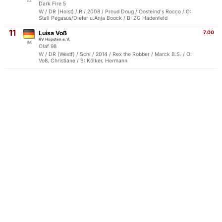
22
Dark Fire 5
W / DR (Holst) / R / 2008 / Proud Doug / Oosteind's Rocco / O:
Stall Pegasus/Dieter u.Anja Boock / B: ZG Hadenfeld
11
Luisa Voß
7.00
RV Hopsten e.V.
96
Olaf 98
W / DR (Westf) / Schi / 2014 / Rex the Robber / Marck B.S. / O:
Voß, Christiane / B: Kölker, Hermann