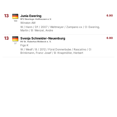
13
Junia Ewering
6.90
RFV Beerlage-Holthausen e.V.
199
Winston AW
W / Hann / Df / 2007 / Weltmeyer / Zampano xx / O: Ewering,
Martin / B: Wenzel, Andre
13
Svenja Schneider-Neuenburg
6.90
RV St. Hubertus Wolbeck e. V.
37
Figo K
W / Westf / B / 2012 / Fürst Donnerbube / Rascalino / O:
Brinkmann, Franz-Josef / B: Knapmöller, Herbert