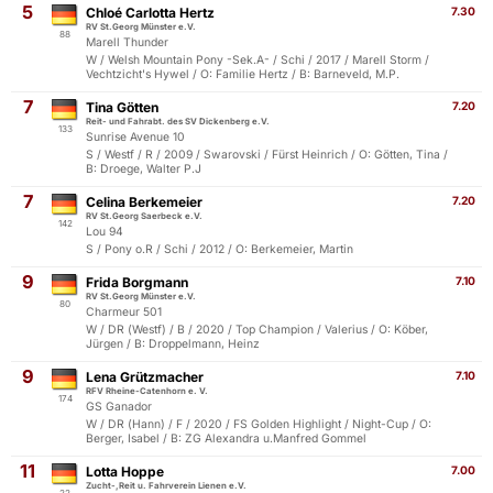
5
Chloé Carlotta Hertz
7.30
RV St.Georg Münster e.V.
88
Marell Thunder
W / Welsh Mountain Pony -Sek.A- / Schi / 2017 / Marell Storm /
Vechtzicht's Hywel / O: Familie Hertz / B: Barneveld, M.P.
7
Tina Götten
7.20
Reit- und Fahrabt. des SV Dickenberg e.V.
133
Sunrise Avenue 10
S / Westf / R / 2009 / Swarovski / Fürst Heinrich / O: Götten, Tina /
B: Droege, Walter P.J
7
Celina Berkemeier
7.20
RV St.Georg Saerbeck e.V.
142
Lou 94
S / Pony o.R / Schi / 2012 / O: Berkemeier, Martin
9
Frida Borgmann
7.10
RV St.Georg Münster e.V.
80
Charmeur 501
W / DR (Westf) / B / 2020 / Top Champion / Valerius / O: Köber,
Jürgen / B: Droppelmann, Heinz
9
Lena Grützmacher
7.10
RFV Rheine-Catenhorn e. V.
174
GS Ganador
W / DR (Hann) / F / 2020 / FS Golden Highlight / Night-Cup / O:
Berger, Isabel / B: ZG Alexandra u.Manfred Gommel
11
Lotta Hoppe
7.00
Zucht-,Reit u. Fahrverein Lienen e.V.