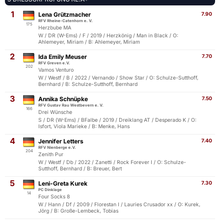
1
Lena Grützmacher
7.90
RFV Rheine-Catenhorn e. V.
175
Herzbube MA
W / DR (W-Ems) / F / 2019 / Herzkönig / Man in Black / O:
Ahlemeyer, Miriam / B: Ahlemeyer, Miriam
2
Ida Emily Meuser
7.70
RFV Greven e.V.
202
Vamos Venturo
W / Westf / B / 2022 / Vernando / Show Star / O: Schulze-Sutthoff,
Bernhard / B: Schulze-Sutthoff, Bernhard
3
Annika Schnüpke
7.50
RFV Gustav Rau Westbevern e. V.
166
Drei Wünsche
S / DR (W-Ems) / BFalbe / 2019 / Dreiklang AT / Desperado K / O:
Isfort, Viola Marieke / B: Menke, Hans
4
Jennifer Letters
7.40
RFV Nienberge e.V.
204
Zenith Pur
W / Westf / Db / 2022 / Zanetti / Rock Forever I / O: Schulze-
Sutthoff, Bernhard / B: Breuer, Bert
5
Leni-Greta Kurek
7.30
PC Dinklage
14
Four Socks 8
W / Hann / Df / 2009 / Florestan I / Lauries Crusador xx / O: Kurek,
Jörg / B: Große-Lembeck, Tobias