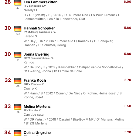
28
Lea Lammerskitten
6.00
RFV Lengerich e.V.
47
Nordlys L
H / DR (Westf) / B / 2020 / FS Numero Uno / FS Pour l'Amour / O:
Lammerskitten, Lea / B: Linneweber, Olaf
30
Hannah Schöpker
5.80
RV St.Georg Saerbeck e.V.
178
Laredo S
W / Bay / Db / 2006 / Limoncello I / Raueck I / O: Schöpker,
Hannah / B: Schuster, Georg
30
Jonna Ewering
5.80
ZRFV Neuenkirchen e. V.
21
Kallico
W / BelSpo / F / 2019 / Kanshebber / Calipso van de Vondelhoeve /
O: Ewering, Jonna / B: Familie de Bolle
32
Franka Koch
5.70
RUFV Venne e.V.
69
Coniro K
W / Hann / B / 2012 / Conen / De Niro / O: Kohne, Heinz Josef / B:
Kohne, Josef
33
Melina Mertens
5.50
RFV Roxel e.V.
29
Can't be cuter
W / DR (Westf) / 2018 / Cassini / Big-Boy V MF / O: Mertens, Melina
/ B: ZG Mertens
34
Celina Ungruhe
5.20