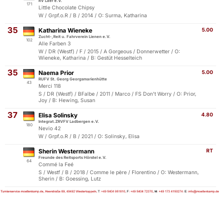
RV Laer e.V.
171
Little Chocolate Chipsy
W / Grpf.o.R / B / 2014 / O: Surma, Katharina
35
Katharina Wieneke
5.00
Zucht-,Reit u. Fahrverein Lienen e.V.
102
Alle Farben 3
W / DR (Westf) / F / 2015 / A Gorgeous / Donnerwetter / O:
Wieneke, Katharina / B: Gestüt Hesselteich
35
Naema Prior
5.00
RUFV St. Georg Georgsmarienhütte
43
Merci 118
S / DR (Westf) / BFalbe / 2011 / Marco / FS Don't Worry / O: Prior,
Joy / B: Hewing, Susan
37
Elisa Solinsky
4.80
Integrat.ZRVFV Ladbergen e.V.
180
Nevio 42
W / Grpf.o.R / B / 2021 / O: Solinsky, Elisa
Sherin Westermann
RT
Freunde des Reitsports Hörstel e.V.
64
Commé la Feé
S / Westf / B / 2018 / Comme le père / Florentino / O: Westermann,
Sherin / B: Goessing, Lutz