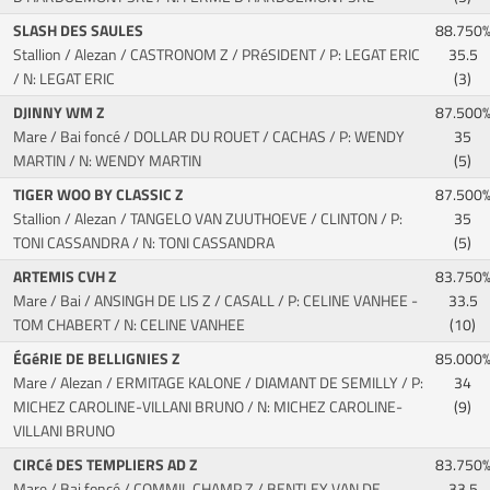
SLASH DES SAULES
88.750
Stallion / Alezan / CASTRONOM Z / PRéSIDENT
/ P: LEGAT ERIC
35.5
/ N: LEGAT ERIC
(3)
DJINNY WM Z
87.500
Mare / Bai foncé / DOLLAR DU ROUET / CACHAS
/ P: WENDY
35
MARTIN / N: WENDY MARTIN
(5)
TIGER WOO BY CLASSIC Z
87.500
Stallion / Alezan / TANGELO VAN ZUUTHOEVE / CLINTON
/ P:
35
TONI CASSANDRA / N: TONI CASSANDRA
(5)
ARTEMIS CVH Z
83.750
Mare / Bai / ANSINGH DE LIS Z / CASALL
/ P: CELINE VANHEE -
33.5
TOM CHABERT / N: CELINE VANHEE
(10)
ÉGéRIE DE BELLIGNIES Z
85.000
Mare / Alezan / ERMITAGE KALONE / DIAMANT DE SEMILLY
/ P:
34
MICHEZ CAROLINE-VILLANI BRUNO / N: MICHEZ CAROLINE-
(9)
VILLANI BRUNO
CIRCé DES TEMPLIERS AD Z
83.750
Mare / Bai foncé / COMMIL CHAMP Z / BENTLEY VAN DE
33.5