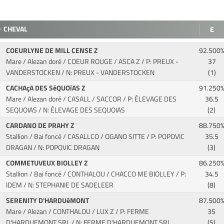
O
CHEVAL
E
COEURLYNE DE MILL CENSE Z
92.500
Mare / Alezan doré / COEUR ROUGE / ASCA Z
/ P: PREUX -
37
VANDERSTOCKEN / N: PREUX - VANDERSTOCKEN
(1)
CACHAçA DES SéQUOïAS Z
91.250
Mare / Alezan doré / CASALL / SACCOR
/ P: ÉLEVAGE DES
36.5
SEQUOIAS / N: ÉLEVAGE DES SEQUOIAS
(2)
CARDANO DE PRAHY Z
88.750
Stallion / Bai foncé / CASALLCO / OGANO SITTE
/ P: POPOVIC
35.5
DRAGAN / N: POPOVIC DRAGAN
(3)
COMMETUVEUX BIOLLEY Z
86.250
Stallion / Bai foncé / CONTHALOU / CHACCO ME BIOLLEY
/ P:
34.5
IDEM / N: STEPHANIE DE SADELEER
(8)
SERENITY D'HARDUéMONT
87.500
Mare / Alezan / CONTHALOU / LUX Z
/ P: FERME
35
D'HARDUEMONT SRL / N: FERME D'HARDUEMONT SRL
(5)