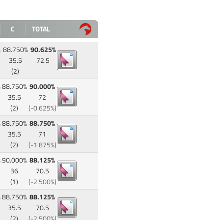
C
TOTAL
%
88.750%
90.625%
35.5
72.5
(2)
%
88.750%
90.000%
35.5
72
(2)
(-0.625%)
%
88.750%
88.750%
35.5
71
(2)
(-1.875%)
%
90.000%
88.125%
36
70.5
(1)
(-2.500%)
%
88.750%
88.125%
35.5
70.5
(2)
(-2.500%)