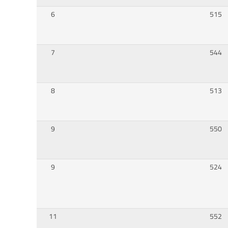
6
515
7
544
8
513
9
550
9
524
11
552