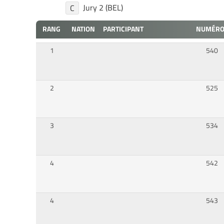
Jury 2 (BEL)
C
RANG
NATION
PARTICIPANT
NUMÉR
1
540
2
525
3
534
4
542
4
543