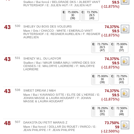
Stallion / Bai foncé / BELGRADE DKS / JILBERT VAN’T
59.5
RUYTERSHOF / E: JULIEN HUT / F: JULIEN HUT
(-11.875%)
E:
75.000%
C:
73.750%
30
29.5
(39)
(43)
43
530
SHELBY DU BOIS DES VOLEURS
74.375%
Mare / Gris / CHACCO - WHITE / EMERALD VAN'T
59.5
RUYTERSHOF / E: REGNIER AURELIEN / F: REGNIER
(-11.875%)
AURELIEN
E:
73.750%
C:
75.000%
29.5
30
(47)
(37)
43
531
SHENZY M.L. DU LADYOR
74.375%
Stallion / Bai / MAUR SIMBA MAU / ARPAD DES SIX
59.5
CENSES / E: MALORYE LADRIERE / F: MALORYE
(-11.875%)
LADRIERE
E:
75.000%
C:
73.750%
30
29.5
(39)
(43)
43
536
SWEET DREAM J M&H
74.375%
Mare / Bai / KAVANGO SITTE / ELITE DE L'HERSE / E:
59.5
JOHAN MASSE & LAURA HOUDART / F: JOHAN
(-11.875%)
MASSE & LAURA HOUDART
E:
76.250%
C:
72.500%
30.5
29
(35)
(48)
48
507
DAKKOTA DU PETIT MARAIS Z
73.750%
Mare / Bai foncé / DOLLAR DU ROUET / PARCO / E:
59
JEAN PHILIPPE / F: JEAN PHILIPPE
(-12.500%)