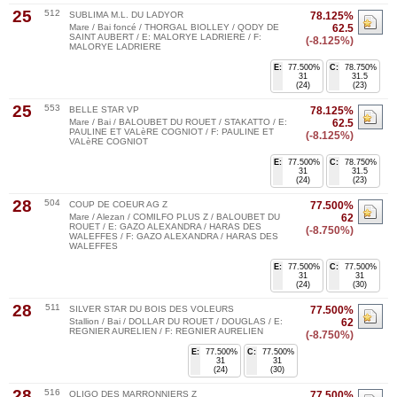
25
512
SUBLIMA M.L. DU LADYOR
78.125%
Mare / Bai foncé / THORGAL BIOLLEY / QODY DE
62.5
SAINT AUBERT / E: MALORYE LADRIERE / F:
(-8.125%)
MALORYE LADRIERE
E:
77.500%
C:
78.750%
31
31.5
(24)
(23)
25
553
BELLE STAR VP
78.125%
Mare / Bai / BALOUBET DU ROUET / STAKATTO / E:
62.5
PAULINE ET VALèRE COGNIOT / F: PAULINE ET
(-8.125%)
VALèRE COGNIOT
E:
77.500%
C:
78.750%
31
31.5
(24)
(23)
28
504
COUP DE COEUR AG Z
77.500%
Mare / Alezan / COMILFO PLUS Z / BALOUBET DU
62
ROUET / E: GAZO ALEXANDRA / HARAS DES
(-8.750%)
WALEFFES / F: GAZO ALEXANDRA / HARAS DES
WALEFFES
E:
77.500%
C:
77.500%
31
31
(24)
(30)
28
511
SILVER STAR DU BOIS DES VOLEURS
77.500%
Stallion / Bai / DOLLAR DU ROUET / DOUGLAS / E:
62
REGNIER AURELIEN / F: REGNIER AURELIEN
(-8.750%)
E:
77.500%
C:
77.500%
31
31
(24)
(30)
28
516
OLIGO DES MARRONNIERS Z
77.500%