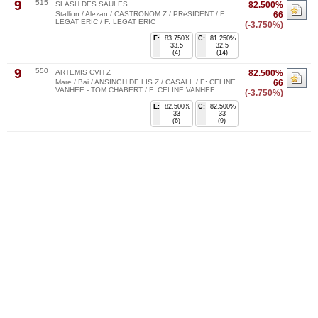
9
515
SLASH DES SAULES
82.500%
Stallion / Alezan / CASTRONOM Z / PRéSIDENT / E:
66
LEGAT ERIC / F: LEGAT ERIC
(-3.750%)
E:
83.750%
C:
81.250%
33.5
32.5
(4)
(14)
9
550
ARTEMIS CVH Z
82.500%
Mare / Bai / ANSINGH DE LIS Z / CASALL / E: CELINE
66
VANHEE - TOM CHABERT / F: CELINE VANHEE
(-3.750%)
E:
82.500%
C:
82.500%
33
33
(6)
(9)