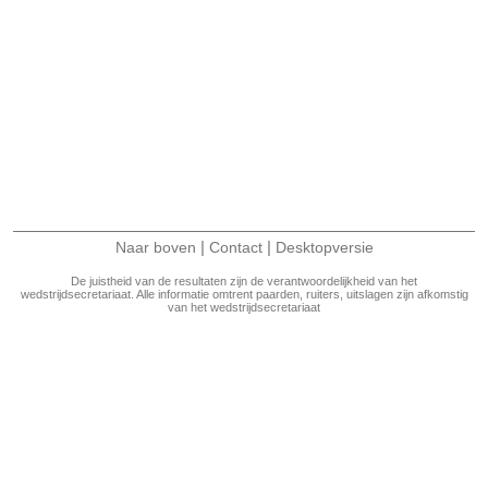
|
|
Naar boven
Contact
Desktopversie
De juistheid van de resultaten zijn de verantwoordelijkheid van het
wedstrijdsecretariaat. Alle informatie omtrent paarden, ruiters, uitslagen zijn afkomstig
van het wedstrijdsecretariaat