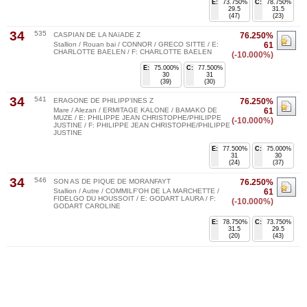
E:
73.750%
C:
78.750%
29.5
31.5
(47)
(23)
34
535
CASPIAN DE LA NAïADE Z
76.250%
Stallion / Rouan bai / CONNOR / GRECO SITTE / E:
61
CHARLOTTE BAELEN / F: CHARLOTTE BAELEN
(-10.000%)
E:
75.000%
C:
77.500%
30
31
(39)
(30)
34
541
ERAGONE DE PHILIPP'INES Z
76.250%
Mare / Alezan / ERMITAGE KALONE / BAMAKO DE
61
MUZE / E: PHILIPPE JEAN CHRISTOPHE/PHILIPPE
(-10.000%)
JUSTINE / F: PHILIPPE JEAN CHRISTOPHE/PHILIPPE
JUSTINE
E:
77.500%
C:
75.000%
31
30
(24)
(37)
34
546
SON AS DE PIQUE DE MORANFAYT
76.250%
Stallion / Autre / COMMILF'OH DE LA MARCHETTE /
61
FIDELGO DU HOUSSOIT / E: GODART LAURA / F:
(-10.000%)
GODART CAROLINE
E:
78.750%
C:
73.750%
31.5
29.5
(20)
(43)