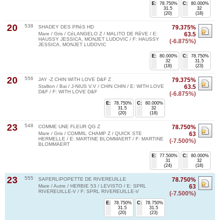
E:
78.750%
C:
80.000%
31.5
32
(20)
(18)
20
538
SHADEY DES PRéS HD
79.375%
Mare / Gris / CéLANGELO Z / MALITO DE RêVE / E:
63.5
HAUSSY JESSICA, MONJET LUDOVIC / F: HAUSSY
(-6.875%)
JESSICA, MONJET LUDOVIC
E:
80.000%
C:
78.750%
32
31.5
(18)
(23)
20
556
JAY -Z CHIN WITH LOVE D&F Z
79.375%
Stallion / Bai / J-NIUS V.V / CHIN CHIN / E: WITH LOVE
63.5
D&F / F: WITH LOVE D&F
(-6.875%)
E:
78.750%
C:
80.000%
31.5
32
(20)
(18)
23
548
COMME UNE FLEUR QG Z
78.750%
Mare / Gris / COMMIL CHAMP Z / QUICK STE
63
HERMELLE / E: MARTINE BLOMMAERT / F: MARTINE
(-7.500%)
BLOMMAERT
E:
77.500%
C:
80.000%
31
32
(24)
(18)
23
555
SAPERLIPOPETTE DE RIVEREUILLE
78.750%
Mare / Autre / HERBIE 53 / LEVISTO / E: SPRL
63
RIVEREUILLE-V / F: SPRL RIVEREUILLE-V
(-7.500%)
E:
78.750%
C:
78.750%
31.5
31.5
(20)
(23)