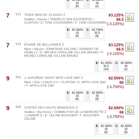
33
34
(6)
(2)
7
513
TIGER WOO BY CLASSIC Z
83.125%
Stallion / Alezan / TANGELO VAN ZUUTHOEVE /
66.5
CLINTON / E: TONI CASSANDRA / F: TONI CASSANDRA
(-3.125%)
E:
82.500%
C:
83.750%
33
33.5
(6)
(6)
7
524
ÉGéRIE DE BELLIGNIES Z
83.125%
Mare / Alezan / ERMITAGE KALONE / DIAMANT DE
66.5
SEMILLY / E: MICHEZ CAROLINE-VILLANI BRUNO / F:
(-3.125%)
MICHEZ CAROLINE-VILLANI BRUNO
E:
81.250%
C:
85.000%
32.5
34
(14)
(2)
9
502
J- SATURDAY NIGHT WITH LOVE D&F Z
82.500%
Mare / Gris / J-NIUS V.V / CLINTON / E: WITH LOVE D&F
66
/ F: WITH LOVE D&F
(-3.750%)
E:
82.500%
C:
82.500%
33
33
(6)
(9)
9
508
CORTEX DES HAUTS MONCEAUX Z
82.500%
Stallion / Bai foncé / COMMILF’OH DE LA MARCHETTE Z
66
/ LANDOR S / E: CELINE BOUCHER / F: BOUCHER
(-3.750%)
CELINE
E:
82.500%
C:
82.500%
33
33
(6)
(9)