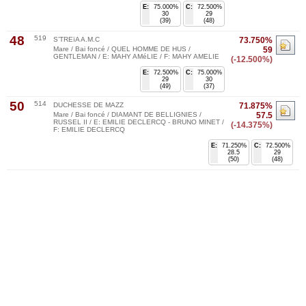
E:
75.000%
C:
72.500%
30
29
(39)
(48)
48
519
S’TREïA A.M.C
73.750%
Mare / Bai foncé / QUEL HOMME DE HUS /
59
GENTLEMAN / E: MAHY AMéLIE / F: MAHY AMELIE
(-12.500%)
E:
72.500%
C:
75.000%
29
30
(49)
(37)
50
514
DUCHESSE DE MAZZ
71.875%
Mare / Bai foncé / DIAMANT DE BELLIGNIES /
57.5
RUSSEL II / E: EMILIE DECLERCQ - BRUNO MINET /
(-14.375%)
F: EMILIE DECLERCQ
E:
71.250%
C:
72.500%
28.5
29
(50)
(48)