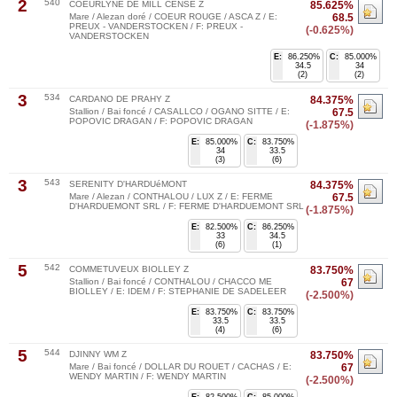
2
540
COEURLYNE DE MILL CENSE Z
85.625%
Mare / Alezan doré / COEUR ROUGE / ASCA Z / E:
68.5
PREUX - VANDERSTOCKEN / F: PREUX -
(-0.625%)
VANDERSTOCKEN
E:
86.250%
C:
85.000%
34.5
34
(2)
(2)
3
534
CARDANO DE PRAHY Z
84.375%
Stallion / Bai foncé / CASALLCO / OGANO SITTE / E:
67.5
POPOVIC DRAGAN / F: POPOVIC DRAGAN
(-1.875%)
E:
85.000%
C:
83.750%
34
33.5
(3)
(6)
3
543
SERENITY D'HARDUéMONT
84.375%
Mare / Alezan / CONTHALOU / LUX Z / E: FERME
67.5
D'HARDUEMONT SRL / F: FERME D'HARDUEMONT SRL
(-1.875%)
E:
82.500%
C:
86.250%
33
34.5
(6)
(1)
5
542
COMMETUVEUX BIOLLEY Z
83.750%
Stallion / Bai foncé / CONTHALOU / CHACCO ME
67
BIOLLEY / E: IDEM / F: STEPHANIE DE SADELEER
(-2.500%)
E:
83.750%
C:
83.750%
33.5
33.5
(4)
(6)
5
544
DJINNY WM Z
83.750%
Mare / Bai foncé / DOLLAR DU ROUET / CACHAS / E:
67
WENDY MARTIN / F: WENDY MARTIN
(-2.500%)
E:
82.500%
C:
85.000%