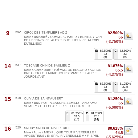
9
552
CIRCé DES TEMPLIERS AD Z
82.500%
Mare / Bai foncé / COMMIL CHAMP Z / BENTLEY VAN
66
DE HEFFINCK / E: ALEXIS DUTILLIEUX / F: ALEXIS
(-3.750%)
DUTILLIEUX
E:
82.500%
C:
82.500%
33
33
(6)
(9)
14
537
TOSCANE CHIN DE SAULIEU Z
81.875%
Mare / Alezan doré / TOèMME DE REGOR Z / ACTION
65.5
BREAKER / E: LAURIE JOURDEVANT / F: LAURIE
(-4.375%)
JOURDEVANT
E:
82.500%
C:
81.250%
33
32.5
(6)
(14)
15
518
OLIVIA DE SAINT-AUBERT
81.250%
Mare / Bai / HOT PLEASURE SEMILLY / ANDIAMO
65
SEMILLY / E: LECHARLIER / F: LECHARLIER
(-5.000%)
E:
81.250%
C:
81.250%
32.5
32.5
(14)
(14)
16
520
SNOBY SNOB DE RIVEREUILLE
80.625%
Mare / Autre / M'EXPLIQUE TOUT RIVEREUILLE /
64.5
ARGENTINUS / E: SPRL RIVEREUILLE-V / F: SPRL
(-5.625%)