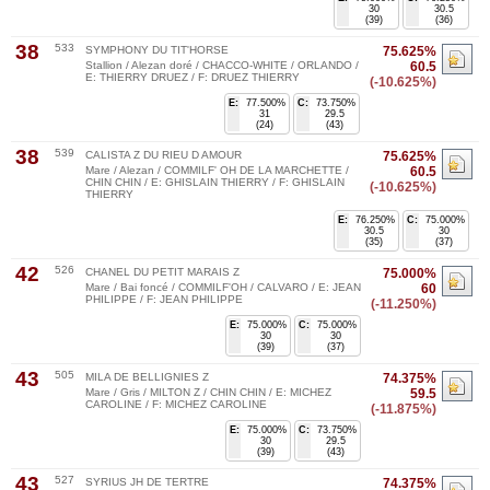
30
30.5
(39)
(36)
38
533
SYMPHONY DU TIT'HORSE
75.625%
Stallion / Alezan doré / CHACCO-WHITE / ORLANDO /
60.5
E: THIERRY DRUEZ / F: DRUEZ THIERRY
(-10.625%)
E:
77.500%
C:
73.750%
31
29.5
(24)
(43)
38
539
CALISTA Z DU RIEU D AMOUR
75.625%
Mare / Alezan / COMMILF' OH DE LA MARCHETTE /
60.5
CHIN CHIN / E: GHISLAIN THIERRY / F: GHISLAIN
(-10.625%)
THIERRY
E:
76.250%
C:
75.000%
30.5
30
(35)
(37)
42
526
CHANEL DU PETIT MARAIS Z
75.000%
Mare / Bai foncé / COMMILF'OH / CALVARO / E: JEAN
60
PHILIPPE / F: JEAN PHILIPPE
(-11.250%)
E:
75.000%
C:
75.000%
30
30
(39)
(37)
43
505
MILA DE BELLIGNIES Z
74.375%
Mare / Gris / MILTON Z / CHIN CHIN / E: MICHEZ
59.5
CAROLINE / F: MICHEZ CAROLINE
(-11.875%)
E:
75.000%
C:
73.750%
30
29.5
(39)
(43)
43
527
SYRIUS JH DE TERTRE
74.375%