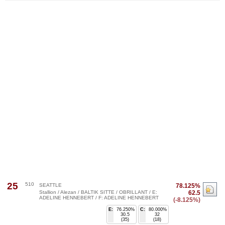
25
510
SEATTLE
78.125%
Stallion / Alezan / BALTIK SITTE / OBRILLANT / E:
62.5
ADELINE HENNEBERT / F: ADELINE HENNEBERT
(-8.125%)
E:
76.250%
C:
80.000%
30.5
32
(35)
(18)