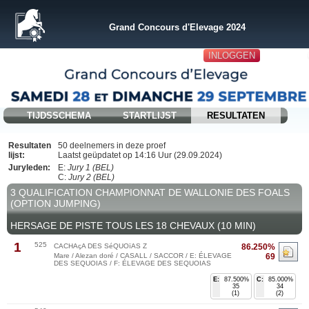
Grand Concours d'Elevage 2024
INLOGGEN
TIJDSSCHEMA
STARTLIJST
RESULTATEN
Resultaten
50 deelnemers in deze proef
lijst:
Laatst geüpdatet op 14:16 Uur (29.09.2024)
Juryleden:
E:
Jury 1 (BEL)
C:
Jury 2 (BEL)
3 QUALIFICATION CHAMPIONNAT DE WALLONIE DES FOALS
(OPTION JUMPING)
HERSAGE DE PISTE TOUS LES 18 CHEVAUX (10 MIN)
1
525
CACHAçA DES SéQUOïAS Z
86.250%
Mare / Alezan doré / CASALL / SACCOR / E: ÉLEVAGE
69
DES SEQUOIAS / F: ÉLEVAGE DES SEQUOIAS
E:
87.500%
C:
85.000%
35
34
(1)
(2)