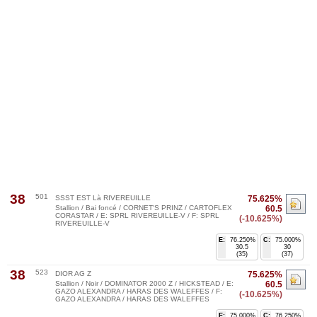
38
501
SSST EST Là RIVEREUILLE
75.625%
Stallion / Bai foncé / CORNET'S PRINZ / CARTOFLEX
60.5
CORASTAR / E: SPRL RIVEREUILLE-V / F: SPRL
(-10.625%)
RIVEREUILLE-V
E:
76.250%
C:
75.000%
30.5
30
(35)
(37)
38
523
DIOR AG Z
75.625%
Stallion / Noir / DOMINATOR 2000 Z / HICKSTEAD / E:
60.5
GAZO ALEXANDRA / HARAS DES WALEFFES / F:
(-10.625%)
GAZO ALEXANDRA / HARAS DES WALEFFES
E:
75.000%
C:
76.250%