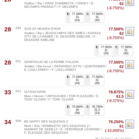
Stallion / Bai / ORAK D'HAMWYCK / CINSEY / E:
62
DECAMPS PRODUCT / F: DECAMPS
(-8.750%)
E:
77.500%
C:
77.500%
31
31
(24)
(30)
28
545
SON OF HEAVEN D'HOR
77.500%
Stallion / Bai / JEUZOLYMPIX DES SIMES / KANSAS
62
CITY DE LA RAMEE / E: DESAGRE EMELINE / F:
(-8.750%)
DESAGRE EMELINE
E:
77.500%
C:
77.500%
31
31
(24)
(30)
28
551
SPARTACUS DE LA FERME POLéON
77.500%
Stallion / Bai foncé / OKAVANGO SITTE / QUINTENDER /
62
E: LISA LANNOY / F: LISA LANNOY
(-8.750%)
E:
77.500%
C:
77.500%
31
31
(24)
(30)
33
521
ULYSSA DANA
76.875%
Mare / Alezan / UNTOUCHED / FOR PLEASURE / E:
61.5
TONY OLIVER / F: TONY OLIVER
(-9.375%)
E:
75.000%
C:
78.750%
30
31.5
(39)
(23)
34
506
BE HAPPY DES SéQUOïAS Z
76.250%
Mare / Gris / BOMBASTIC DES SéQUOïAS Z /
61
DIAMANT DE SEMILLY / E: VERONIQUE LEGRAND /
(-10.000%)
F: ÉLEVAGE DES SEQUOIAS