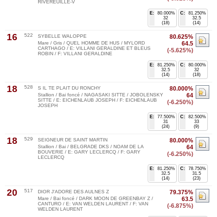
RIVEREUILLE-V
E:
80.000%
C:
81.250%
32
32.5
(18)
(14)
16
522
SYBELLE WALOPPE
80.625%
Mare / Gris / QUEL HOMME DE HUS / MYLORD
64.5
CARTHAGO / E: VILLANI GERALDINE ET BLEUS
(-5.625%)
ROBIN / F: VILLANI GERALDINE
E:
81.250%
C:
80.000%
32.5
32
(14)
(18)
18
528
S IL TE PLAIT DU RONCHY
80.000%
Stallion / Bai foncé / NAGASAKI SITTE / JOBOLENSKY
64
SITTE / E: EICHENLAUB JOSEPH / F: EICHENLAUB
(-6.250%)
JOSEPH
E:
77.500%
C:
82.500%
31
33
(24)
(9)
18
529
SEIGNEUR DE SAINT MARTIN
80.000%
Stallion / Bai / BELGRADE DKS / NOAM DE LA
64
BOUVERIE / E: GARY LECLERCQ / F: GARY
(-6.250%)
LECLERCQ
E:
81.250%
C:
78.750%
32.5
31.5
(14)
(23)
20
517
DIOR J'ADORE DES AULNES Z
79.375%
Mare / Bai foncé / DARK MOON DE GREENBAY Z /
63.5
CANTURO / E: VAN WELDEN LAURENT / F: VAN
(-6.875%)
WELDEN LAURENT