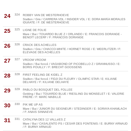
24
324
ROBBY VAN DE WESTERHOEVE
Stallion / Gris / CARRERA VDL / INSIDER VDL / E: DORA MARíA MORALES
IDUñATE / F: DE WESTERHOEVE
25
325
LIGNE DE FOLIE
Mare / Bai / TOUARDO BLUE Z / ORLANDO / E: FRANCOIS DORANGE -
BENOîT LECERF / F: FRANCOIS DORANGE
26
326
CRACK DES ACHELLES
Stallion / Gris / CHACCO-WHITE / HORNET ROSE / E: WEERLITZER / F:
ELEVAGE DES ACHELLES
27
327
VROOM VROOM
Stallion / Bai foncé / VAGABOND OF PICOBELLO Z / GRANNUSSO / E:
BORIS POUILLY / F: BRECHT GOOSSENS
28
328
FIRST FEELING DE KIDEL Z
Stallion / Bai foncé / FIDJI DU FLEURY / OLIMPIC STAR / E: KILIANE
DELHAYE / F: KILIANE DELHAYE
29
329
PABLO DU BOSQUET DEL FOLLEE
Gelding / Bai / TOUARDO BLUE / RIESLING DU MONSELET / E: VALERIE
FRERE / F: MARC MABILLE
30
330
PIK ME UP AS
Mare / Bai / JUNIOR DU SEIGNEUR / STEDINGER / E: SORAYA KHAMLACH
/ F: ANAIS SINNAEVE
31
331
CATALYNA DES 12 VALLéES Z
Mare / Bai / CASALENTO PS / CESAR DES FONTENIS / E: BURNY ARNAUD
/ F: BURNY ARNAUD