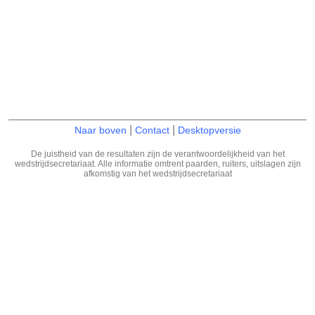
|
|
Naar boven
Contact
Desktopversie
De juistheid van de resultaten zijn de verantwoordelijkheid van het
wedstrijdsecretariaat. Alle informatie omtrent paarden, ruiters, uitslagen zijn
afkomstig van het wedstrijdsecretariaat