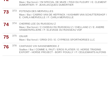
Mare / Bai foncé / I'M SPECIAL DE MUZE / FIDJI DU FLEURY / E: CLEMENT
DUMORTIER / F: JEAN-JACQUES DUMORTIER
73
373
POTENZA DES MERVEILLES
Mare / Bai / CABRIO VAN DE HEFFINCK / KASHMIR VAN SCHUTTERSHOF /
E: CARLA MERVEILLE / F: CARLA MERVEILLE
74
374
CHERRIE-LEE DU RUISSEAU Z
Mare / Bai foncé / C.CADEAU DU RUISSEAU Z / CHELLANO Z / E: ANDRE
VANDEPAPELIERE / F: ELEVAGE DU RUISSEAU VDP
75
375
ON AIR
Mare / Bai foncé / ORIGI D'O / E: CYPRESS SPORTHORSES LLC
76
376
CANTIAGO V/H SASSENBROEK Z
Stallion / Bai / COMME IL FAUT / EROS PLATIER / E: HORSE TRADING
EXPORT - HORSE PROJECT - BORY POUILLY / F: CEULEMANTS ALFONS