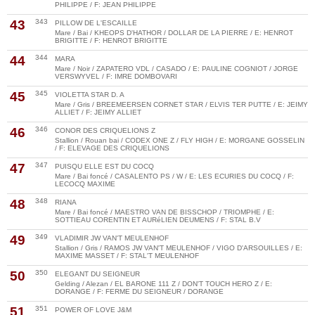
PHILIPPE / F: JEAN PHILIPPE
43
343
PILLOW DE L'ESCAILLE
Mare / Bai / KHEOPS D'HATHOR / DOLLAR DE LA PIERRE / E: HENROT
BRIGITTE / F: HENROT BRIGITTE
44
344
MARA
Mare / Noir / ZAPATERO VDL / CASADO / E: PAULINE COGNIOT / JORGE
VERSWYVEL / F: IMRE DOMBOVARI
45
345
VIOLETTA STAR D. A
Mare / Gris / BREEMEERSEN CORNET STAR / ELVIS TER PUTTE / E: JEIMY
ALLIET / F: JEIMY ALLIET
46
346
CONOR DES CRIQUELIONS Z
Stallion / Rouan bai / CODEX ONE Z / FLY HIGH / E: MORGANE GOSSELIN
/ F: ELEVAGE DES CRIQUELIONS
47
347
PUISQU ELLE EST DU COCQ
Mare / Bai foncé / CASALENTO PS / W / E: LES ECURIES DU COCQ / F:
LECOCQ MAXIME
48
348
RIANA
Mare / Bai foncé / MAESTRO VAN DE BISSCHOP / TRIOMPHE / E:
SOTTIEAU CORENTIN ET AURéLIEN DEUMENS / F: STAL B.V
49
349
VLADIMIR JW VAN'T MEULENHOF
Stallion / Gris / RAMOS JW VAN'T MEULENHOF / VIGO D'ARSOUILLES / E:
MAXIME MASSET / F: STAL'T MEULENHOF
50
350
ELEGANT DU SEIGNEUR
Gelding / Alezan / EL BARONE 111 Z / DON'T TOUCH HERO Z / E:
DORANGE / F: FERME DU SEIGNEUR / DORANGE
51
351
POWER OF LOVE J&M