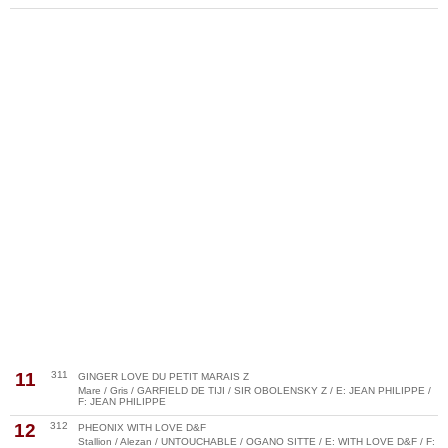
11
311
GINGER LOVE DU PETIT MARAIS Z
Mare / Gris / GARFIELD DE TIJI / SIR OBOLENSKY Z / E: JEAN PHILIPPE /
F: JEAN PHILIPPE
12
312
PHEONIX WITH LOVE D&F
Stallion / Alezan / UNTOUCHABLE / OGANO SITTE / E: WITH LOVE D&F / F: