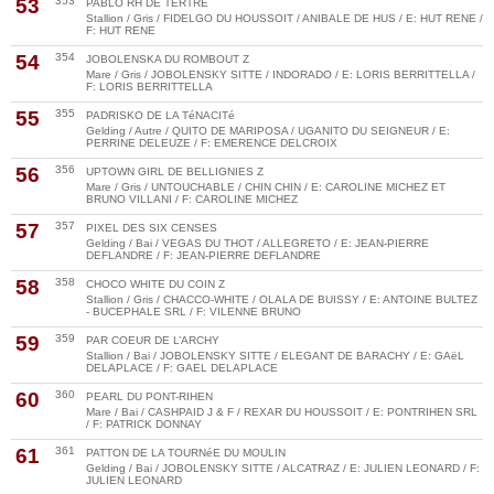
53
353
PABLO RH DE TERTRE
Stallion / Gris / FIDELGO DU HOUSSOIT / ANIBALE DE HUS / E: HUT RENE /
F: HUT RENE
54
354
JOBOLENSKA DU ROMBOUT Z
Mare / Gris / JOBOLENSKY SITTE / INDORADO / E: LORIS BERRITTELLA /
F: LORIS BERRITTELLA
55
355
PADRISKO DE LA TéNACITé
Gelding / Autre / QUITO DE MARIPOSA / UGANITO DU SEIGNEUR / E:
PERRINE DELEUZE / F: EMERENCE DELCROIX
56
356
UPTOWN GIRL DE BELLIGNIES Z
Mare / Gris / UNTOUCHABLE / CHIN CHIN / E: CAROLINE MICHEZ ET
BRUNO VILLANI / F: CAROLINE MICHEZ
57
357
PIXEL DES SIX CENSES
Gelding / Bai / VEGAS DU THOT / ALLEGRETO / E: JEAN-PIERRE
DEFLANDRE / F: JEAN-PIERRE DEFLANDRE
58
358
CHOCO WHITE DU COIN Z
Stallion / Gris / CHACCO-WHITE / OLALA DE BUISSY / E: ANTOINE BULTEZ
- BUCEPHALE SRL / F: VILENNE BRUNO
59
359
PAR COEUR DE L’ARCHY
Stallion / Bai / JOBOLENSKY SITTE / ELEGANT DE BARACHY / E: GAëL
DELAPLACE / F: GAEL DELAPLACE
60
360
PEARL DU PONT-RIHEN
Mare / Bai / CASHPAID J & F / REXAR DU HOUSSOIT / E: PONTRIHEN SRL
/ F: PATRICK DONNAY
61
361
PATTON DE LA TOURNéE DU MOULIN
Gelding / Bai / JOBOLENSKY SITTE / ALCATRAZ / E: JULIEN LEONARD / F:
JULIEN LEONARD