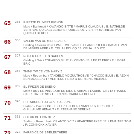
65
365
PIPETTE DU VERT PIGNON
Mare / Bai foncé / KAVANGO SITTE / MARIUS CLAUDIUS / E: MATHILDE
VERT VAN QUICKELBERGHE POUILLE OLIVIER / F: MATHILDE VAN
QUICKELBERGHE
66
366
VALEIR VAN DE MISPELAERE
Gelding / Alezan doré / PALERMO VAN HET LAM BROECK / HASALL VAN
DE MISPELAERE / E: CELIA LEDUCQ / F: CELIA LEDUCQ
67
367
POKER FACE DES SAULES
Gelding / Gris / TOUARDO BLUE Z / CENTO / E: LEGAT ERIC / F: LEGAT
ERIC
68
368
THINK TWICE VON HARY Z
Mare / Rouan bai / TANGELO VD ZUUTHOEVE / CHACCO BLUE / E: AZDIN
BEN MOUSSA / F: MERTENS HEINZ & MERTENS MICHAEL
69
369
EL PFIZER DE BUENO
Mare / Bai / EL PINTADOR DU DIEU D’ARRAS / LAURISTON / E: FRANCK
CABRERA BUENO / F: FRANCK CABRERA BUENO
70
370
PITTSBURGH DU CLAIR DE LUNE
Stallion / Bai / COSTELLO T Z / JILBERT VAN’T RUYTERSHOF / E:
GUILLAUME HENAUT / F: STEPHANE DERIJKE
71
371
COEUR DE LION XC Z
Stallion / Rouan bai / CILANTO XC Z / HEARTBREAKER / E: LEMAITRE TOM
/ F: CONINCKX XAVIER
72
372
PARADICE DE ST-ELEUTHERE