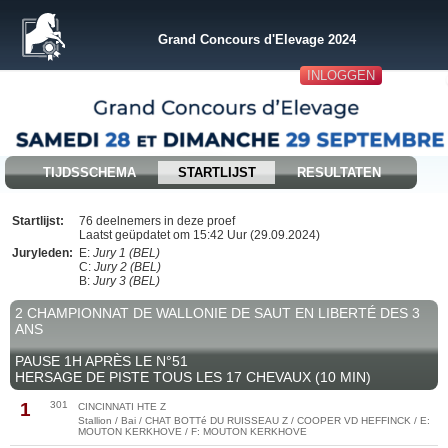
Grand Concours d'Elevage 2024
INLOGGEN
TIJDSSCHEMA
STARTLIJST
RESULTATEN
Startlijst:
76 deelnemers in deze proef
Laatst geüpdatet om 15:42 Uur (29.09.2024)
Juryleden:
E:
Jury 1 (BEL)
C:
Jury 2 (BEL)
B:
Jury 3 (BEL)
2 CHAMPIONNAT DE WALLONIE DE SAUT EN LIBERTÉ DES 3
ANS
PAUSE 1H APRÈS LE N°51
HERSAGE DE PISTE TOUS LES 17 CHEVAUX (10 MIN)
1
301
CINCINNATI HTE Z
Stallion / Bai / CHAT BOTTé DU RUISSEAU Z / COOPER VD HEFFINCK / E:
MOUTON KERKHOVE / F: MOUTON KERKHOVE