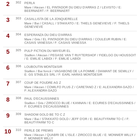
2
302
PERLA
Mare / Alezan / EL PINTADOR DU DIEU D'ARRAS Z / LEVISTO / E:
BEERNAERT / F: BEERNAERT
3
303
CASALLISTA DE LA JONQUERELLE
Mare / Bai / CASALL / STAKKATO / E: THIELS GENEVIEVE / F: THIELS
GENEVIEVE
4
304
ESPERANZA DU DIEU D'ARRAS
Mare / Gris / EL PINTADOR DU DIEU D'ARRAS / COULEUR RUBIN / E:
CASAIS VANESSA / F: CASAIS VANESSA
5
305
PULP FICTION DU MAYEUR EL
Stallion / Alezan / PEGASE VAN T RUYTERSHOF / FIDELGO DU HOUSSOIT
/ E: EMILIE LABIDI / F: EMILIE LABIDI
6
306
LOUBOUTIN MONTDéSIR
Stallion / Bai foncé / VAGABOND DE LA POMME / DIAMANT DE SEMILLY /
E: GS STABLES SRL / F: EARL HARAS MONTDESIR
7
307
COUP DE FOUDRE AG Z
Mare / Alezan / COMILFO PLUS Z / CARETANO Z / E: ALEXANDRA GAZO /
F: ALEXANDRA GAZO
8
308
PAUL D'ECAUSSINNES
Stallion / Gris / ZIROCCO BLUE / KANNAN / E: ECURIES D'ECAUSSINNES /
F: ECURIES D'ECAUSSINNES
9
309
SHADOW GOLD BE TO C Z
Mare / Bai / STAKKATO GOLD / JEFF D’OR / E: BEAUTYFARM TO C / F:
BEAUTYFARM TO C
10
310
PERLE DE FREMIS
Mare / Alezan / QUABRI DE L'ISLE / ZIROCCO BLUE / E: MONNIER WILLY /
F: MONNIER WILLY