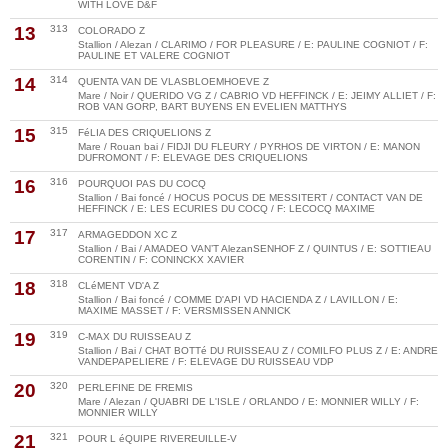
WITH LOVE D&F
13
313
COLORADO Z
Stallion / Alezan / CLARIMO / FOR PLEASURE / E: PAULINE COGNIOT / F:
PAULINE ET VALERE COGNIOT
14
314
QUENTA VAN DE VLASBLOEMHOEVE Z
Mare / Noir / QUERIDO VG Z / CABRIO VD HEFFINCK / E: JEIMY ALLIET / F:
ROB VAN GORP, BART BUYENS EN EVELIEN MATTHYS
15
315
FéLIA DES CRIQUELIONS Z
Mare / Rouan bai / FIDJI DU FLEURY / PYRHOS DE VIRTON / E: MANON
DUFROMONT / F: ELEVAGE DES CRIQUELIONS
16
316
POURQUOI PAS DU COCQ
Stallion / Bai foncé / HOCUS POCUS DE MESSITERT / CONTACT VAN DE
HEFFINCK / E: LES ECURIES DU COCQ / F: LECOCQ MAXIME
17
317
ARMAGEDDON XC Z
Stallion / Bai / AMADEO VAN’T AlezanSENHOF Z / QUINTUS / E: SOTTIEAU
CORENTIN / F: CONINCKX XAVIER
18
318
CLéMENT VD'A Z
Stallion / Bai foncé / COMME D'API VD HACIENDA Z / LAVILLON / E:
MAXIME MASSET / F: VERSMISSEN ANNICK
19
319
C-MAX DU RUISSEAU Z
Stallion / Bai / CHAT BOTTé DU RUISSEAU Z / COMILFO PLUS Z / E: ANDRE
VANDEPAPELIERE / F: ELEVAGE DU RUISSEAU VDP
20
320
PERLEFINE DE FREMIS
Mare / Alezan / QUABRI DE L'ISLE / ORLANDO / E: MONNIER WILLY / F:
MONNIER WILLY
21
321
POUR L éQUIPE RIVEREUILLE-V