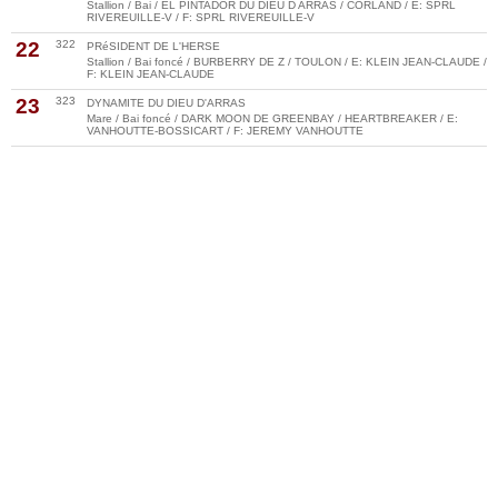
Stallion / Bai / EL PINTADOR DU DIEU D ARRAS / CORLAND / E: SPRL
RIVEREUILLE-V / F: SPRL RIVEREUILLE-V
22
322
PRéSIDENT DE L'HERSE
Stallion / Bai foncé / BURBERRY DE Z / TOULON / E: KLEIN JEAN-CLAUDE /
F: KLEIN JEAN-CLAUDE
23
323
DYNAMITE DU DIEU D'ARRAS
Mare / Bai foncé / DARK MOON DE GREENBAY / HEARTBREAKER / E:
VANHOUTTE-BOSSICART / F: JEREMY VANHOUTTE