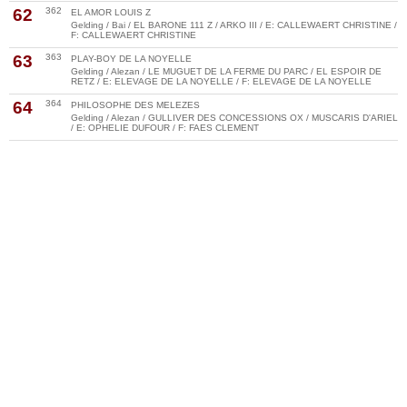
62
362
EL AMOR LOUIS Z
Gelding / Bai / EL BARONE 111 Z / ARKO III / E: CALLEWAERT CHRISTINE /
F: CALLEWAERT CHRISTINE
63
363
PLAY-BOY DE LA NOYELLE
Gelding / Alezan / LE MUGUET DE LA FERME DU PARC / EL ESPOIR DE
RETZ / E: ELEVAGE DE LA NOYELLE / F: ELEVAGE DE LA NOYELLE
64
364
PHILOSOPHE DES MELEZES
Gelding / Alezan / GULLIVER DES CONCESSIONS OX / MUSCARIS D'ARIEL
/ E: OPHELIE DUFOUR / F: FAES CLEMENT