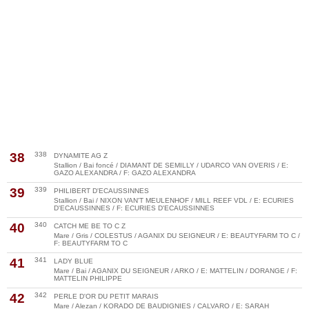
38
338
DYNAMITE AG Z
Stallion / Bai foncé / DIAMANT DE SEMILLY / UDARCO VAN OVERIS / E:
GAZO ALEXANDRA / F: GAZO ALEXANDRA
39
339
PHILIBERT D'ECAUSSINNES
Stallion / Bai / NIXON VAN'T MEULENHOF / MILL REEF VDL / E: ECURIES
D'ECAUSSINNES / F: ECURIES D'ECAUSSINNES
40
340
CATCH ME BE TO C Z
Mare / Gris / COLESTUS / AGANIX DU SEIGNEUR / E: BEAUTYFARM TO C /
F: BEAUTYFARM TO C
41
341
LADY BLUE
Mare / Bai / AGANIX DU SEIGNEUR / ARKO / E: MATTELIN / DORANGE / F:
MATTELIN PHILIPPE
42
342
PERLE D'OR DU PETIT MARAIS
Mare / Alezan / KORADO DE BAUDIGNIES / CALVARO / E: SARAH