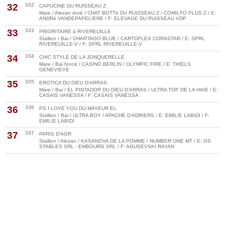
32
332
CAPUCINE DU RUISSEAU Z
Mare / Alezan doré / CHAT BOTTé DU RUISSEAU Z / COMILFO PLUS Z / E:
ANDRé VANDEPAPELIERE / F: ELEVAGE DU RUISSEAU VDP
33
333
PRIORITAIRE à RIVEREUILLE
Stallion / Bai / CHARTAGO BLUE / CARTOFLEX CORASTAR / E: SPRL
RIVEREUILLE-V / F: SPRL RIVEREUILLE-V
34
334
CHIC STYLE DE LA JONQUERELLE
Mare / Bai foncé / CASINO BERLIN / OLYMPIC FIRE / E: THIELS
GENEVIEVE
35
335
EROTICA DU DIEU D'ARRAS
Mare / Bai / EL PINTADOR DU DIEU D'ARRAS / ULTRA TOP DE LA HAIE / E:
CASAIS VANESSA / F: CASAIS VANESSA
36
336
PS I LOVE YOU DU MAYEUR EL
Stallion / Bai / ULTRA BOY / APACHE D'ADRIERS / E: EMILIE LABIDI / F:
EMILIE LABIDI
37
337
PARIS D'AGR
Stallion / Alezan / KASANOVA DE LA POMME / NUMBER ONE MT / E: GS
STABLES SRL - EMBOURG SRL / F: AGUSEVSKI RAYAN