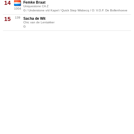
14
Femke Braat
Uniquestone CA Z
1004
G / Understone v/d Kapel / Quick Step Wisbecq / O: V.O.F. De Bollenhoeve
15
139
Sacha de Wit
Chic van de Lentakker
G