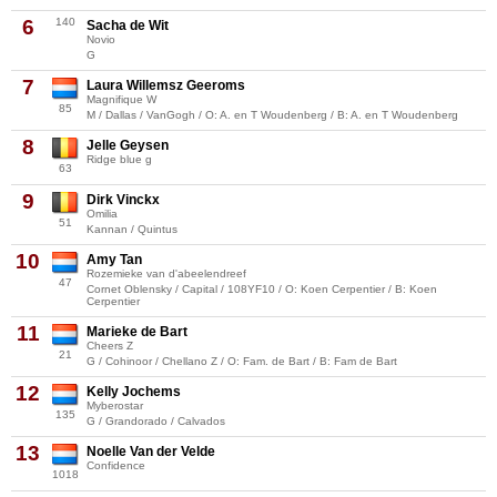
6
140
Sacha de Wit
Novio
G
7
Laura Willemsz Geeroms
Magnifique W
85
M / Dallas / VanGogh / O: A. en T Woudenberg / B: A. en T Woudenberg
8
Jelle Geysen
Ridge blue g
63
9
Dirk Vinckx
Omilia
51
Kannan / Quintus
10
Amy Tan
Rozemieke van d'abeelendreef
47
Cornet Oblensky / Capital / 108YF10 / O: Koen Cerpentier / B: Koen
Cerpentier
11
Marieke de Bart
Cheers Z
21
G / Cohinoor / Chellano Z / O: Fam. de Bart / B: Fam de Bart
12
Kelly Jochems
Myberostar
135
G / Grandorado / Calvados
13
Noelle Van der Velde
Confidence
1018