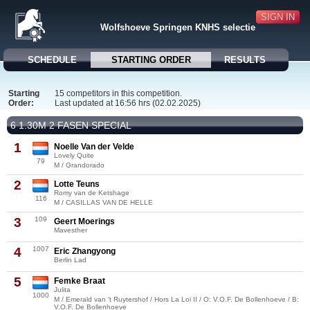
SIGN IN
Wolfshoeve Springen KNHS selectie
SCHEDULE
STARTING ORDER
RESULTS
Starting
15 competitors in this competition.
Order:
Last updated at 16:56 hrs (02.02.2025)
6 1.30M 2 FASEN SPECIAL
1
Noelle Van der Velde
Lovely Quite
79
M / Grandorado
2
Lotte Teuns
Romy van de Ketshage
116
M / CASILLAS VAN DE HELLE
3
109
Geert Moerings
Mavesther
4
1007
Eric Zhangyong
Berlin Lad
5
Femke Braat
Julita
1000
M / Emerald van ‘t Ruytershof / Hors La Loi II / O: V.O.F. De Bollenhoeve / B:
V.O.F. De Bollenhoeve