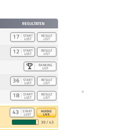
RESULTATEN
17
START
RESULT
LIJST
LIST
12
START
RESULT
LIJST
LIST
RANKING
LIST
36
START
RESULT
LIJST
LIST
18
START
RESULT
LIJST
LIST
43
START
HUIDIG
LIJST
LIVE
39 / 43