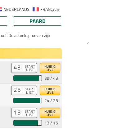
NEDERLANDS
FRANÇAIS
PAARD
oef. De actuele proeven zijn
43
START
HUIDIG
LIJST
LIVE
39 / 43
25
START
HUIDIG
LIJST
LIVE
24 / 25
15
START
HUIDIG
LIJST
LIVE
13 / 15