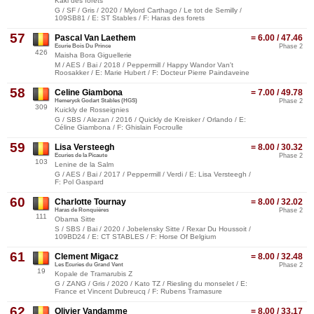
Kaki des forets
G / SF / Gris / 2020 / Mylord Carthago / Le tot de Semilly /
109SB81 / E: ST Stables / F: Haras des forets
57
Pascal Van Laethem
= 6.00 / 47.46
Ecurie Bois Du Prince
Phase 2
426
Maisha Bora Giguellerie
M / AES / Bai / 2018 / Peppermill / Happy Wandor Van't
Roosakker / E: Marie Hubert / F: Docteur Pierre Paindaveine
58
Celine Giambona
= 7.00 / 49.78
Hemeryck Godart Stables (HGS)
Phase 2
309
Kuickly de Rosseignies
G / SBS / Alezan / 2016 / Quickly de Kreisker / Orlando / E:
Céline Giambona / F: Ghislain Focroulle
59
Lisa Versteegh
= 8.00 / 30.32
Ecuries de la Picaute
Phase 2
103
Lenine de la Salm
G / AES / Bai / 2017 / Peppermill / Verdi / E: Lisa Versteegh /
F: Pol Gaspard
60
Charlotte Tournay
= 8.00 / 32.02
Haras de Ronquières
Phase 2
111
Obama Sitte
S / SBS / Bai / 2020 / Jobelensky Sitte / Rexar Du Houssoit /
109BD24 / E: CT STABLES / F: Horse Of Belgium
61
Clement Migacz
= 8.00 / 32.48
Les Ecuries du Grand Vent
Phase 2
19
Kopale de Tramarubis Z
G / ZANG / Gris / 2020 / Kato TZ / Riesling du monselet / E:
France et Vincent Dubreucq / F: Rubens Tramasure
62
Olivier Vandamme
= 8.00 / 33.17