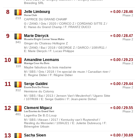
Breeding SRL
8
Jelle Limbourg
= 0.00 / 28.46
Horse Club
Phase 2
213
CAPRICE DU GRAND CHAMP
G / ZANG / Gris / 2020 / CORICO Z / CORDANO SITTE Z /
E: Haras du Grand Champ / F: FRANTZ DUCCI
9
Marie Dieryck
= 0.00 / 28.47
Musette Bright Corner Venex Maho
Phase 2
341
Ginger du Chateau Hollogne Z
M / ZANG / Bai / 2018 / GEORGE Z / DARCO / 108VR11 /
E: Marie Dieryck / F: Lucas Philippe
10
Amandine Leemans
= 0.00 / 29.23
Manège Cour Au Bois
Phase 2
110
Maybe fabulous du bois madame
M / SBS / Gris / 2018 / I'm special de muze / Canadian river /
E: Regine Didier / F: Régine Didier
11
Serge Galdini
= 0.00 / 29.44
Ecurie Bois Du Prince
Phase 2
312
Hermione du Colonry
M / SBS / Bai / 2013 / Jenson Van't Meulenhof / Ugano Sitte
/ 107RI39 / E: Serge Galdini / F: Jean-pierre Dohet
12
Clement Migacz
= 0.00 / 29.55
Les Ecuries du Grand Vent
Phase 2
461
Lagertha De B.O.Loup
M / SBS / Alezan / 2017 / Kentucky van’t Ruytershof /
Riesling du Monselet / 109AJ21 / E: Juliette Dubreucq / F:
Bérengère Urbain
13
Sacha Sioen
= 0.00 / 30.69