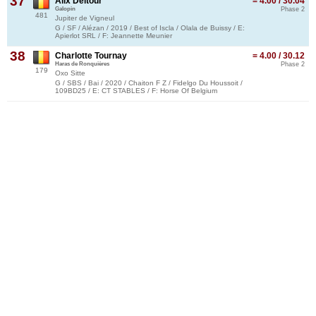
37
Alix Deltour
= 4.00 / 30.04
Galopin
Phase 2
481
Jupiter de Vigneul
G / SF / Alézan / 2019 / Best of Iscla / Olala de Buissy / E:
Apierlot SRL / F: Jeannette Meunier
38
Charlotte Tournay
= 4.00 / 30.12
Haras de Ronquières
Phase 2
179
Oxo Sitte
G / SBS / Bai / 2020 / Chaiton F Z / Fidelgo Du Houssoit /
109BD25 / E: CT STABLES / F: Horse Of Belgium