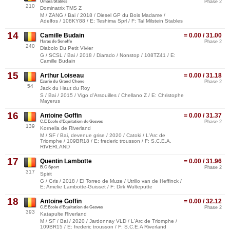
Umara Stables
Phase 2
210
Dominatrix TMS Z
M / ZANG / Bai / 2018 / Diesel GP du Bois Madame /
Adelfos / 108KY88 / E: Teshima Sprl / F: Tal Milstein Stables
14
Camille Budain
= 0.00 / 31.00
Haras de Seneffe
Phase 2
240
Diabolo Du Petit Vivier
G / SCSL / Bai / 2018 / Diarado / Nonstop / 108TZ41 / E:
Camille Budain
15
Arthur Loiseau
= 0.00 / 31.18
Ecurie du Grand Chene
Phase 2
54
Jack du Haut du Roy
S / Bai / 2015 / Vigo d'Arsouilles / Chellano Z / E: Christophe
Mayerus
16
Antoine Goffin
= 0.00 / 31.37
C.E Ecole d'Equitation de Gesves
Phase 2
139
Kornella de Riverland
M / SF / Bai, devenue grise / 2020 / Catoki / L'Arc de
Triomphe / 109BR18 / E: frederic trousson / F: S.C.E.A.
RIVERLAND
17
Quentin Lambotte
= 0.00 / 31.96
B.C Sport
Phase 2
317
Spirit
G / Gris / 2018 / El Torreo de Muze / Utrillo van de Heffinck /
E: Amelie Lambotte-Guisset / F: Dirk Wulteputte
18
Antoine Goffin
= 0.00 / 32.12
C.E Ecole d'Equitation de Gesves
Phase 2
393
Katapulte Riverland
M / SF / Bai / 2020 / Jardonnay VLD / L'Arc de Triomphe /
109BR15 / E: frederic trousson / F: S.C.E.A Riverland