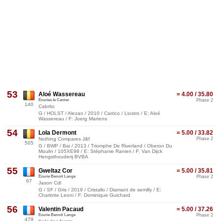
53
Aloé Wassereau
= 4.00 / 35.80
Ecuries le Canter
Phase 2
140
Cabrito
G / HOLST / Alezan / 2010 / Carrico / Liostro / E: Aloé
Wassereau / F: Joerg Martens
54
Lola Dermont
= 5.00 / 33.82
Nothing Compares J&f
Phase 2
505
G / BWP / Bai / 2013 / Triomphe De Riverland / Oberon Du
Moulin / 105XE98 / E: Stéphanie Ranieri / F: Van Dijck
Hengsthouderij BVBA
55
Gweltaz Cor
= 5.00 / 35.81
Ecurie Benoit Lange
Phase 2
67
Jason Cdl
G / SF / Gris / 2019 / Cristallo / Diamant de semilly / E:
Charlotte Leoni / F: Dominique Guichard
56
Valentin Pacaud
= 5.00 / 37.26
Ecurie Benoit Lange
Phase 2
479