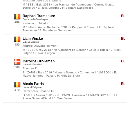
M'ecoute t elle des 7 Vallons
M / SBS / Bai / 2018 / Iron Man van de Padenborre / Comme il faut /
108RT29 / E: Julia Lejeune / F: Bernard Dandrifosse
Raphael Tramasure
EL
Ecurie de la Courbagne
486
Panama du Mont Z
M / ZANG / Autre, Bai foncé / 2018 / Peppermill / Darco / E: Raphael
Tramasure / F: Nottebaert Sebastien
Liam Vincke
EL
C.E. La Licorne
455
Mistrale D’Elvano de Mont
M / SBS / Gris / 2018 / No-Comment de Septon / Couleur Rubin / E: Noel
Lutgen / F: Noel Lutgen
Caroline Grolleman
EL
Haras de Bornival
506
Scendor Z
S / ZANG / Bai / 2016 / Hunters Scendro / Contendro I / 107BQ04 / E:
Maeve Jungers - Parser / F: Niels De Bruijn
Alexis Patris
EL
Horse of Belgium
470
Flamenco's Srenade OL
G / AES / Alézan / 2019 / JE T'AIME Flamenco / TINKA'S BOY / E: HH
Prince Sultan AlSaud / F: Sue Davies