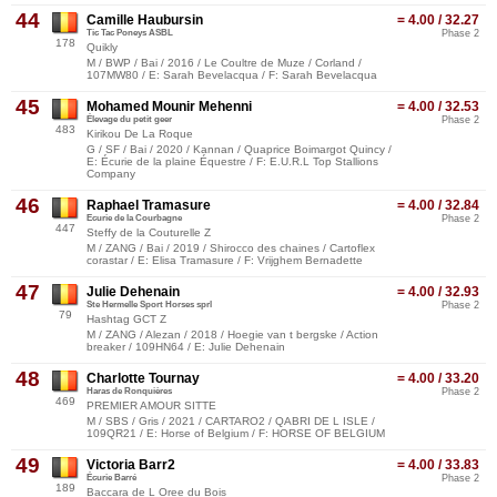
44
Camille Haubursin
= 4.00 / 32.27
Tic Tac Poneys ASBL
Phase 2
178
Quikly
M / BWP / Bai / 2016 / Le Coultre de Muze / Corland /
107MW80 / E: Sarah Bevelacqua / F: Sarah Bevelacqua
45
Mohamed Mounir Mehenni
= 4.00 / 32.53
Élevage du petit geer
Phase 2
483
Kirikou De La Roque
G / SF / Bai / 2020 / Kannan / Quaprice Boimargot Quincy /
E: Écurie de la plaine Équestre / F: E.U.R.L Top Stallions
Company
46
Raphael Tramasure
= 4.00 / 32.84
Ecurie de la Courbagne
Phase 2
447
Steffy de la Couturelle Z
M / ZANG / Bai / 2019 / Shirocco des chaines / Cartoflex
corastar / E: Elisa Tramasure / F: Vrijghem Bernadette
47
Julie Dehenain
= 4.00 / 32.93
Ste Hermelle Sport Horses sprl
Phase 2
79
Hashtag GCT Z
M / ZANG / Alezan / 2018 / Hoegie van t bergske / Action
breaker / 109HN64 / E: Julie Dehenain
48
Charlotte Tournay
= 4.00 / 33.20
Haras de Ronquières
Phase 2
469
PREMIER AMOUR SITTE
M / SBS / Gris / 2021 / CARTARO2 / QABRI DE L ISLE /
109QR21 / E: Horse of Belgium / F: HORSE OF BELGIUM
49
Victoria Barr2
= 4.00 / 33.83
Écurie Barré
Phase 2
189
Baccara de L Oree du Bois