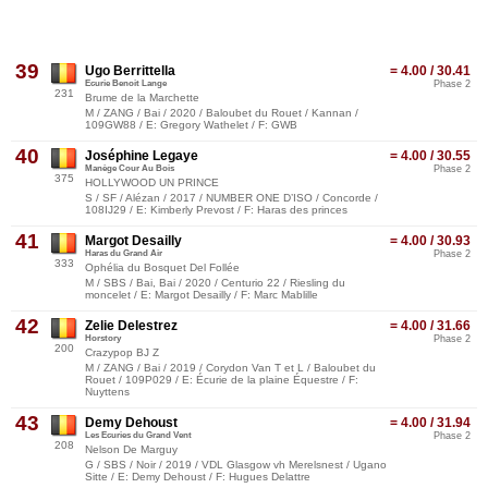
39
Ugo Berrittella
= 4.00 / 30.41
Ecurie Benoit Lange
Phase 2
231
Brume de la Marchette
M / ZANG / Bai / 2020 / Baloubet du Rouet / Kannan /
109GW88 / E: Gregory Wathelet / F: GWB
40
Joséphine Legaye
= 4.00 / 30.55
Manège Cour Au Bois
Phase 2
375
HOLLYWOOD UN PRINCE
S / SF / Alézan / 2017 / NUMBER ONE D’ISO / Concorde /
108IJ29 / E: Kimberly Prevost / F: Haras des princes
41
Margot Desailly
= 4.00 / 30.93
Haras du Grand Air
Phase 2
333
Ophélia du Bosquet Del Follée
M / SBS / Bai, Bai / 2020 / Centurio 22 / Riesling du
moncelet / E: Margot Desailly / F: Marc Mablille
42
Zelie Delestrez
= 4.00 / 31.66
Horstory
Phase 2
200
Crazypop BJ Z
M / ZANG / Bai / 2019 / Corydon Van T et L / Baloubet du
Rouet / 109P029 / E: Écurie de la plaine Équestre / F:
Nuyttens
43
Demy Dehoust
= 4.00 / 31.94
Les Ecuries du Grand Vent
Phase 2
208
Nelson De Marguy
G / SBS / Noir / 2019 / VDL Glasgow vh Merelsnest / Ugano
Sitte / E: Demy Dehoust / F: Hugues Delattre