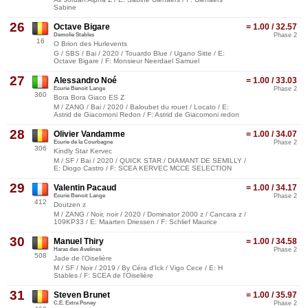
Sabine
26
Octave Bigare
= 1.00 / 32.57
Demolie Stables
Phase 2
16
O Brion des Hurlevents
G / SBS / Bai / 2020 / Touardo Blue / Ugano Sitte / E:
Octave Bigare / F: Monsieur Neerdael Samuel
27
Alessandro Noé
= 1.00 / 33.03
Ecurie Benoit Lange
Phase 2
360
Bora Bora Giaco ES Z
M / ZANG / Bai / 2020 / Baloubet du rouet / Locato / E:
Astrid de Giacomoni Redon / F: Astrid de Giacomoni redon
28
Olivier Vandamme
= 1.00 / 34.07
Ecurie de la Courbagne
Phase 2
306
Kindly Star Kervec
M / SF / Bai / 2020 / QUICK STAR / DIAMANT DE SEMILLY /
E: Diogo Castro / F: SCEA KERVEC MCCE SELECTION
29
Valentin Pacaud
= 1.00 / 34.17
Ecurie Benoit Lange
Phase 2
412
Doutzen z
M / ZANG / Noir, noir / 2020 / Dominator 2000 z / Cancara z /
109KP33 / E: Maarten Driessen / F: Schlief Maurice
30
Manuel Thiry
= 1.00 / 34.58
Haras des Avelines
Phase 2
508
Jade de l'Oiselière
M / SF / Noir / 2019 / By Céra d'Ick / Vigo Cece / E: H
Stables / F: SCEA de l'Oiselière
31
Steven Brunet
= 1.00 / 35.97
C.E. Extra Poney
Phase 2