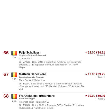
66
Feije Schollaert
= 13.00 / 34.91
Hippisch Centrum Tollembeek
Phase 2
66
Corbuchy Z
G / ZANG / Bai / 2011 / Cosinhus / Jokinal de Bornival /
107GR21 / E: hippisch centrum tollembeek / F: Tony
Hayen
67
Mathieu Deneckere
= 13.00 / 39.75
Jumpingteam Ster Hippique
Phase 2
143
Thor De Wulf Selection
G / BWP / Bai / 2019 / Forever d'arco ter linden / Dream
d'hedge wulf selection / E: Katrien Volkaert / F: Antoon De
wulf
68
Franziska de Furstenberg
= 19.00 / 50.89
Haras de Longpre
Phase 2
201
Tigercat can’t Huka KCX Z
G / ZANG / Noir / 2021 / Tornedo FCS / Casiro / F: Katrien
Hulsbosch & Karel Cox Horses