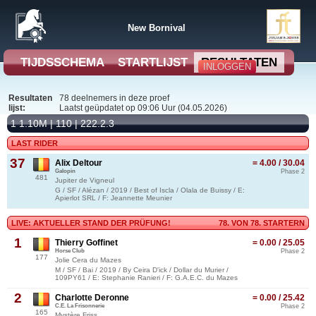
New Bornival
TIJDSSCHEMA
STARTLIJST
RESULTATEN
INLOGGEN
Resultaten
78 deelnemers in deze proef
lijst:
Laatst geüpdatet op 09:06 Uur (04.05.2026)
1 1.10M | 110 | 222.2.3
LAST RIDER
37
Alix Deltour
= 4.00 / 30.04
Galopin
Phase 2
481
Jupiter de Vigneul
G / SF / Alézan / 2019 / Best of Iscla / Olala de Buissy / E:
Apierlot SRL / F: Jeannette Meunier
LIVE: AKTUELLER STAND DER PRÜFUNG!
78. VON 78. STARTERN
1
Thierry Goffinet
= 0.00 / 25.05
Horse Club
Phase 2
177
Jolie Cera du Mazes
M / SF / Bai / 2019 / By Ceira D'ick / Dollar du Murier /
109PY61 / E: Stephanie Ranieri / F: G.A.E.C. du Mazes
2
Charlotte Deronne
= 0.00 / 25.42
C.E. La Frisonnerie
Phase 2
165
Mystère Friss