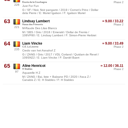
Ecurie de la Courbagne
Phase 2
226
Just For Fun
G / SF / Noir, Noir pangarre / 2019 / Cornet’s Prinz / Dollar
dela Pierre / E: Muriel Igalson / F: Igalson Muriel
63
Lindsay Lambert
= 9.00 / 33.22
Haras des Frimonts
Phase 2
221
M-Raude Des Lilas Blancs
M / SBS / Gris / 2018 / Emerald / Dollar de Fremis /
108VP80 / E: Lindsay Lambert / F: Simon-Pierre Herbiet
64
Liam Vincke
= 9.00 / 33.49
C.E. La Licorne
Phase 2
235
Credo van het Asnahof Z
G / ZANG / Gris / 2017 / VDL Corland / Quidam de Revel /
109SN22 / E: Liam Vincke / F: Daniël Baert
65
Aline Henricot
= 12.00 / 36.11
H Stables
Phase 2
97
Aquarelle H Z
M / ZANG / Bai, liste + Balzane PD / 2020 / Asca Z /
Canabis Z / E: H Stables / F: H Stables