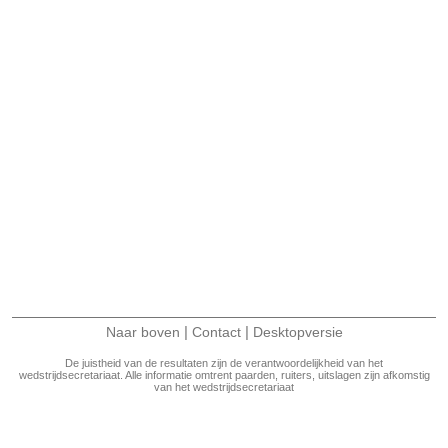
|
|
Naar boven
Contact
Desktopversie
De juistheid van de resultaten zijn de verantwoordelijkheid van het
wedstrijdsecretariaat. Alle informatie omtrent paarden, ruiters, uitslagen zijn afkomstig
van het wedstrijdsecretariaat