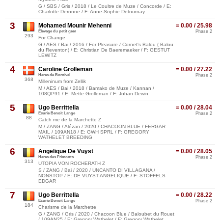
G / SBS / Gris / 2018 / Le Coultre de Muze / Concorde / E:
Charlotte Deronne / F: Anne-Sophie Detournay
3
Mohamed Mounir Mehenni
= 0.00 / 25.98
Élevage du petit geer
Phase 2
293
For Change
G / AES / Bai / 2016 / For Pleasure / Cornet's Balou ( Balou
du Reventon) / E: Christian De Baeremaeker / F: GESTUT
LEWITZ
4
Caroline Grolleman
= 0.00 / 27.22
Haras de Bornival
Phase 2
368
Milleninum from Zellik
M / AES / Bai / 2018 / Bamako de Muze / Kannan /
108QP91 / E: Mette Grolleman / F: Johan Dewin
5
Ugo Berrittella
= 0.00 / 28.04
Ecurie Benoit Lange
Phase 2
88
Catch me de la Marchette Z
M / ZANG / Alézan / 2020 / CHACOON BLUE / FERGAR
MAIL / 109AN18 / E: GWH SPRL / F: GREGORY
WATHELET BREEDING
6
Angelique De Vuyst
= 0.00 / 28.05
Haras des Frimonts
Phase 2
313
UTOPIA VON ROCHERATH Z
S / ZANG / Bai / 2020 / UNCANTO DI VILLAGANA /
NONSTOP / E: DE VUYST ANGELIQUE / F: STOFFELS
EDGAR
7
Ugo Berrittella
= 0.00 / 28.22
Ecurie Benoit Lange
Phase 2
184
Charisme de la Marchette
G / ZANG / Gris / 2020 / Chacoon Blue / Baloubet du Rouet
/ 109AN25 / E: Gregory Wathelet / F: Gregory Wathelet