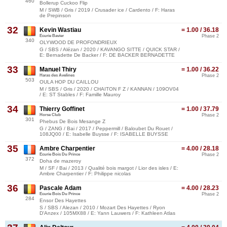
460
Bollerup Cuckoo Flip
M / SWB / Gris / 2019 / Crusader ice / Cardento / F: Haras
de Prepinson
32
Kevin Wastiau
= 1.00 / 36.18
Ecurie Bavier
Phase 2
340
OLYWOOD DE PROFONDRIEUX
G / SBS / Alézan / 2020 / KAVANGO SITTE / QUICK STAR /
E: Bernadette De Backer / F: DE BACKER BERNADETTE
33
Manuel Thiry
= 1.00 / 36.22
Haras des Avelines
Phase 2
503
OULA HOP DU CAILLOU
M / SBS / Gris / 2020 / CHAITON F Z / KANNAN / 109OV04
/ E: ST Stables / F: Famille Mauroy
34
Thierry Goffinet
= 1.00 / 37.79
Horse Club
Phase 2
301
Phebus De Bois Mesange Z
G / ZANG / Bai / 2017 / Peppermill / Baloubet Du Rouet /
108JQ00 / E: Isabelle Buysse / F: ISABELLE BUYSSE
35
Ambre Charpentier
= 4.00 / 28.18
Ecurie Bois Du Prince
Phase 2
372
Doha de mazeroy
M / SF / Bai / 2013 / Qualité bois margot / Lior des isles / E:
Ambre Charpentier / F: Philippe nicolas
36
Pascale Adam
= 4.00 / 28.23
Ecurie Bois Du Prince
Phase 2
284
Ensor Des Hayettes
S / SBS / Alezan / 2010 / Mozart Des Hayettes / Ryon
D'Anzex / 105MX88 / E: Yann Lauwers / F: Kathleen Atlas