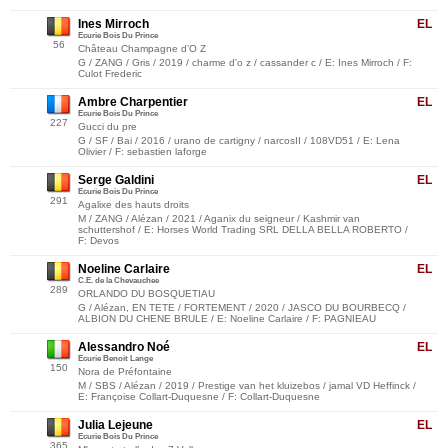
Ines Mirroch
EL
Ecurie Bois Du Prince
56
Château Champagne d’O Z
G / ZANG / Gris / 2019 / charme d'o z / cassander c / E: Ines Mirroch / F:
Culot Frederic
Ambre Charpentier
EL
Ecurie Bois Du Prince
227
Gucci du pre
G / SF / Bai / 2016 / urano de cartigny / narcosII / 108VD51 / E: Lena
Olivier / F: sebastien laforge
Serge Galdini
EL
Ecurie Bois Du Prince
291
Agalixe des hauts droits
M / ZANG / Alézan / 2021 / Aganix du seigneur / Kashmir van
schuttershof / E: Horses World Trading SRL DELLA BELLA ROBERTO /
F: Devos
Noeline Carlaire
EL
C.E. de la Chevauchee
289
ORLANDO DU BOSQUETIAU
G / Alézan, EN TETE / FORTEMENT / 2020 / JASCO DU BOURBECQ /
ALBION DU CHENE BRULE / E: Noeline Carlaire / F: PAGNIEAU
Alessandro Noé
EL
Ecurie Benoit Lange
150
Nora de Préfontaine
M / SBS / Alézan / 2019 / Prestige van het kluizebos / jamal VD Heffinck /
E: Françoise Collart-Duquesne / F: Collart-Duquesne
Julia Lejeune
EL
Ecurie Bois Du Prince
365