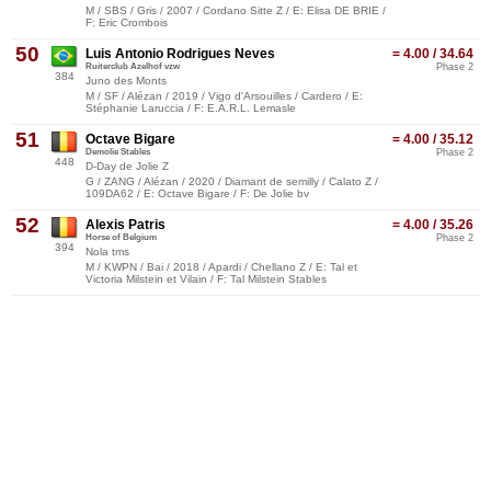
M / SBS / Gris / 2007 / Cordano Sitte Z / E: Elisa DE BRIE /
F: Eric Crombois
50
Luis Antonio Rodrigues Neves
= 4.00 / 34.64
Ruiterclub Azelhof vzw
Phase 2
384
Juno des Monts
M / SF / Alézan / 2019 / Vigo d'Arsouilles / Cardero / E:
Stéphanie Laruccia / F: E.A.R.L. Lemasle
51
Octave Bigare
= 4.00 / 35.12
Demolie Stables
Phase 2
448
D-Day de Jolie Z
G / ZANG / Alézan / 2020 / Diamant de semilly / Calato Z /
109DA62 / E: Octave Bigare / F: De Jolie bv
52
Alexis Patris
= 4.00 / 35.26
Horse of Belgium
Phase 2
394
Nola tms
M / KWPN / Bai / 2018 / Apardi / Chellano Z / E: Tal et
Victoria Milstein et Vilain / F: Tal Milstein Stables