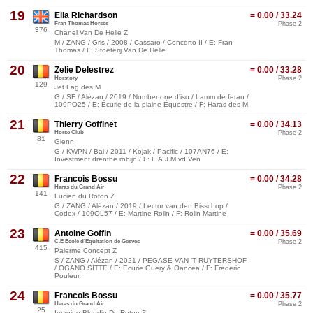
19
Ella Richardson
= 0.00 / 33.24
Fran Thomas Horses
Phase 2
376
Chanel Van De Helle Z
M / ZANG / Gris / 2008 / Cassaro / Concerto II / E: Fran
Thomas / F: Stoeterij Van De Helle
20
Zelie Delestrez
= 0.00 / 33.28
Horstory
Phase 2
129
Jet Lag des M
G / SF / Alézan / 2019 / Number one d’iso / Lamm de fetan /
109PO25 / E: Écurie de la plaine Équestre / F: Haras des M
21
Thierry Goffinet
= 0.00 / 34.13
Horse Club
Phase 2
81
Glenn
G / KWPN / Bai / 2011 / Kojak / Pacific / 107AN76 / E:
Investment drenthe robijn / F: L.A.J.M vd Ven
22
Francois Bossu
= 0.00 / 34.28
Haras du Grand Air
Phase 2
141
Lucien du Roton Z
G / ZANG / Alézan / 2019 / Lector van den Bisschop /
Codex / 109OL57 / E: Martine Rolin / F: Rolin Martine
23
Antoine Goffin
= 0.00 / 35.69
C.E Ecole d'Equitation de Gesves
Phase 2
415
Palerme Concept Z
S / ZANG / Alézan / 2021 / PEGASE VAN 'T RUYTERSHOF
/ OGANO SITTE / E: Ecurie Guery & Oancea / F: Frederic
Pouleur
24
Francois Bossu
= 0.00 / 35.77
Haras du Grand Air
Phase 2
25
Imagine Blondie Du Roton Z