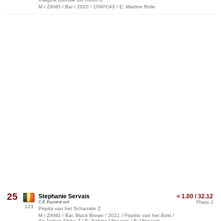
M / ZANG / Bai / 2020 / 109PC43 / E: Martine Rolin
25
Stephanie Servais
= 1.00 / 32.12
C.E. Equistal scrl
Phase 2
123
Pepita van het Schanske Z
M / ZANG / Bai, Black Brown / 2021 / Pepitto van het Bokt /
Air Jordan Alpha Z / E: Sabine Ulenaers / F: Ulenaers