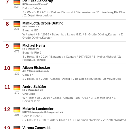
7
Pia Elisa Jenderny
RV Dortmund-West e.V.
043
Balous Belaja
S / Westf / B / 2014 / Balous Diamond / Friedenstraum / B: Jenderny,Pia Elisa
/ Z: Gripshöver,Ludger
8
Mimi-Lotta Große Dütting
RFV Greven e.V.
047
Banané GD
W / Westf / B / 2019 / Balounito / Luxus G.D. / B: Große Dütting,Karsten / Z:
Große Dütting,Karsten
9
Michael Heinz
RFV Welver e.V.
072
Butterfly Flip 5
S / Holst / B / 2014 / Baracuda / Calgary / 107VZ98 / B: Heinz,Michael / Z:
Feldhaus,Henrike
10
Aileen Elsbecker
ZRFV Coesfeld/Lette e.V.
139
Cera 67
S / Holst / B / 2008 / Casero / Acord II / B: Elsbecker,Aileen / Z: Meyer,Udo
11
Andre Schäfer
RFV Warendorf e.V.
172
Chiquetto
W / Holst / Db / 2019 / Casall / Chalan / 109FQ72 / B: Schäfer,Tina / Z:
Becker,Franz
12
Melanie Landmeier
RUFV Ostercappeln-Schwegerhoff e.V.
205
Coco la Belle 3
S / Old / B / 2018 / Cador / Calido I / B: Landmeier,Melanie / Z: Kötter,Manfred
13
Verena Zumwalde