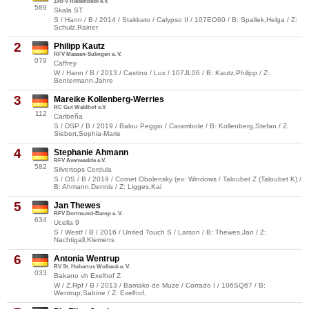
ZRFV Riesenbeck e.V.
589
Skala ST
S / Hann / B / 2014 / Stakkato / Calypso II / 107EO60 / B: Spallek,Helga / Z:
Schulz,Rainer
2
Philipp Kautz
RFV Maasen-Sulingen e. V.
079
Caffrey
W / Hann / B / 2013 / Castino / Lux / 107JL06 / B: Kautz,Philipp / Z:
Bentermann,Jahre
3
Mareike Kollenberg-Werries
RC Gut Waldhof e.V.
112
Caribeña
S / DSP / B / 2019 / Balou Peggio / Carambole / B: Kollenberg,Stefan / Z:
Siebert,Sophia-Marie
4
Stephanie Ahmann
RFV Avenwedde e.V.
582
Silvertops Cordula
S / OS / B / 2019 / Cornet Obolensky (ex: Windows / Taloubet Z (Taloubet K) /
B: Ahmann,Dennis / Z: Ligges,Kai
5
Jan Thewes
RFV Dortmund-Barop e. V.
634
Ucella 9
S / Westf / B / 2016 / United Touch S / Larson / B: Thewes,Jan / Z:
Nachtigall,Klemens
6
Antonia Wentrup
RV St. Hubertus Wolbeck e. V.
033
Bakano vh Exelhof Z
W / Z.Rpf / B / 2013 / Bamako de Muze / Corrado I / 106SQ67 / B:
Wentrup,Sabine / Z: Exelhof,