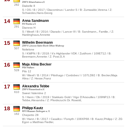
ZRFV Altenrheine e.V.
282
Diabelle 8
S / OS / B / 2017 / Diacontinus / Landor S / B: Zumwalde,Verena / Z:
Schwedes,Hans-Georg
14
Anna Sandmann
RV Recke e.V.
291
Dianess H
S / Westf / B / 2014 / Diarado / Lancer III / B: Sandmann,, Familie, / Z:
Hardinghaus,Annette
15
Wilhelm Beermann
ZRFV Lützow Selm-Bork-Olfen-Waltrop
507
Nolielone
S / KWPN / B / 2018 / It's Highlander VDK / Zuidhorn / 109ET12 / B:
Beermann,Annette / Z: Post,G.A
16
Maja Alina Becker
PSV Hellern
528
Pilo 12
W / Westf / B / 2014 / Pilothago / Cordobes I / 107LD92 / B: Becker,Maja
Alina / Z: Hesse,Franz
17
Alexandra Tebbe
ZRFV Riesenbeck e.V.
610
Sweet Valentine 2
S / Hann / Db / 2019 / Stakkato Gold / Vigo D'Arsouilles / 109NP13 / B:
Tebbe,Alexandra / Z: Pferdezucht Dr. Rowold,
18
Philipp Kautz
RFV Maasen-Sulingen e. V.
162
Chepetto 28
W / Hann / B / 2017 / Casallco / Forsyth / 108XP68 / B: Kautz,Philipp / Z: ZG
Egon u.Matthias Fiedler,