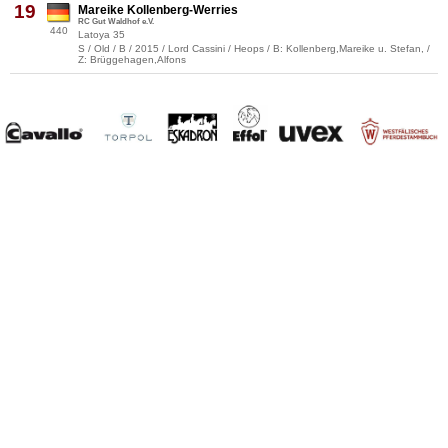
19
Mareike Kollenberg-Werries
RC Gut Waldhof e.V.
440
Latoya 35
S / Old / B / 2015 / Lord Cassini / Heops / B: Kollenberg,Mareike u. Stefan, /
Z: Brüggehagen,Alfons