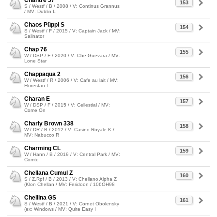
Chantre 37
153
S / Westf / B / 2008 / V: Continus Grannus
/ MV: Dublin L
Chaos Püppi S
154
S / Westf / F / 2015 / V: Captain Jack / MV:
Salinator
Chap 76
155
W / DSP / F / 2020 / V: Che Guevara / MV:
Lone Star
Chappaqua 2
156
W / Westf / R / 2006 / V: Cafe au lait / MV:
Florestan I
Charan E
157
W / DSP / F / 2015 / V: Cellestial / MV:
Come On
Charly Brown 338
158
W / DR / B / 2012 / V: Casino Royale K /
MV: Nabucco R
Charming CL
159
W / Hann / B / 2019 / V: Central Park / MV:
Comte
Chellana Cumul Z
160
S / Z.Rpf / B / 2013 / V: Chellano Alpha Z
(Klon Chellan / MV: Feridoon / 106OH98
Chellina GS
161
S / Westf / B / 2021 / V: Cornet Obolensky
(ex: Windows / MV: Quite Easy I