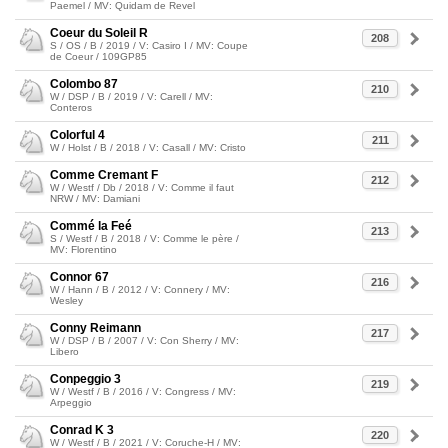
Paemel / MV: Quidam de Revel
Coeur du Soleil R
208
S / OS / B / 2019 / V: Casiro I / MV: Coupe
de Coeur / 109GP85
Colombo 87
210
W / DSP / B / 2019 / V: Carell / MV:
Conteros
Colorful 4
211
W / Holst / B / 2018 / V: Casall / MV: Cristo
Comme Cremant F
212
W / Westf / Db / 2018 / V: Comme il faut
NRW / MV: Damiani
Commé la Feé
213
S / Westf / B / 2018 / V: Comme le père /
MV: Florentino
Connor 67
216
W / Hann / B / 2012 / V: Connery / MV:
Wesley
Conny Reimann
217
W / DSP / B / 2007 / V: Con Sherry / MV:
Libero
Conpeggio 3
219
W / Westf / B / 2016 / V: Congress / MV:
Arpeggio
Conrad K 3
220
W / Westf / B / 2021 / V: Coruche-H / MV: