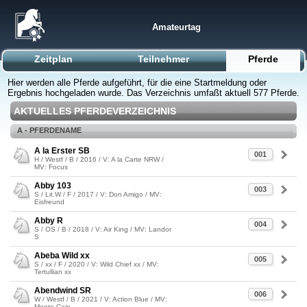
Amateurtag
Zeitplan
Teilnehmer
Pferde
Hier werden alle Pferde aufgeführt, für die eine Startmeldung oder
Ergebnis hochgeladen wurde. Das Verzeichnis umfaßt aktuell 577 Pferde.
AKTUELLES PFERDEVERZEICHNIS
A - PFERDENAME
A la Erster SB
001
H / Westf / B / 2016 / V: A la Carte NRW /
MV: Focus
Abby 103
003
S / Lit.W / F / 2017 / V: Don Amigo / MV:
Eisfreund
Abby R
004
S / OS / B / 2018 / V: Air King / MV: Landor
S
Abeba Wild xx
005
S / xx / F / 2020 / V: Wild Chief xx / MV:
Tertullian xx
Abendwind SR
006
W / Westf / B / 2021 / V: Action Blue / MV:
Monte Cain