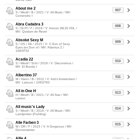
About me 2
007
S / Westf / B / 2021 / V: All Music / MV:
Contendro I
Abra Cadabra 3
008
S / Dt.Pf / F / 2019 / V: Arezzo (NLD) VDL /
MV: Quidam de Revel
Absolut Sexy M
009
S / OS / Db / 2015 / V: C-Son of Sexy
Eyes (ex:Son of / MV: Atlantus Z /
108XP32
Acadia 22
010
S / Westf / Schi / 2019 / V: Diacontinus /
MV: El Bundy I
Albertino 37
011
W / Hann / B / 2012 / V: Asti's Amsterdam /
MV: Latouro / 106GT93
All in One H
013
H / Westf / B / 2021 / V: All Star / MV:
Larson
All music's Lady
014
S / Westf / B / 2019 / V: All Music / MV:
Landjonker (Fruhling)
Alle Farben 3
015
W / DR / F / 2015 / V: A Gorgeous / MV:
Donnerwetter
Allie 4