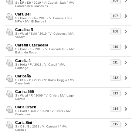
105
S / DR / Db / 2019 / V: Captain Jack / MV:
Ramses ben Galdos ox
Cara Bell
107
S / Hann / Schi / 2018 / V: Comme il faut
NRW / MV: El Bundy I
Caralina R
108
S / Westf / Schi / 2019 / V: Colestus / MV:
Voltaire
Careful Cascadella
110
S / Hann / B / 2018 / V: Cascadello I / MV:
Balou du Rouet
Carelia 4
111
S / Holst / F / 2013 / V: Casall / MV:
Carthago
Caribeña
112
S / DSP / B / 2019 / V: Balou Peggio / MV:
Carambole
Carina 555
113
S / Westf / R / 2009 / V: Christ / MV: Lago
Navaro
Carla Crack
114
S / Holst / BkaSc / 2020 / V: Crack / MV:
Contender
Carla Sini
115
S / OS / B / 2018 / V: Caressini / MV:
Calido I