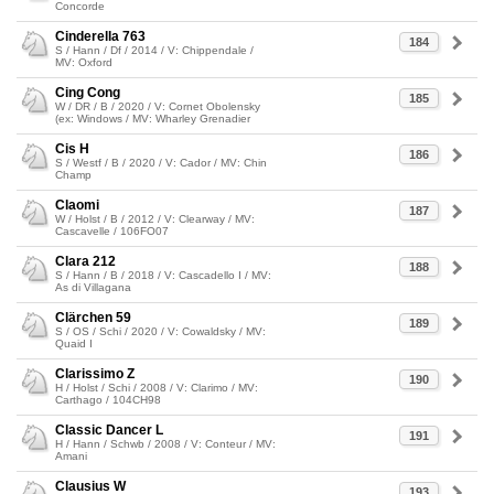
Concorde
Cinderella 763
184
S / Hann / Df / 2014 / V: Chippendale /
MV: Oxford
Cing Cong
185
W / DR / B / 2020 / V: Cornet Obolensky
(ex: Windows / MV: Wharley Grenadier
Cis H
186
S / Westf / B / 2020 / V: Cador / MV: Chin
Champ
Claomi
187
W / Holst / B / 2012 / V: Clearway / MV:
Cascavelle / 106FO07
Clara 212
188
S / Hann / B / 2018 / V: Cascadello I / MV:
As di Villagana
Clärchen 59
189
S / OS / Schi / 2020 / V: Cowaldsky / MV:
Quaid I
Clarissimo Z
190
H / Holst / Schi / 2008 / V: Clarimo / MV:
Carthago / 104CH98
Classic Dancer L
191
H / Hann / Schwb / 2008 / V: Conteur / MV:
Amani
Clausius W
193