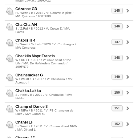
Mister Law xx / 109KV22
Cézanne GD
145
H / Westf / B / 2018 / V: Comme le père /
MV: Quidamo / 108TU00
Cha Cha AH
146
S / Z.Rpf / B / 2012 / V: Crown Z / MV:
Lavall I
Chablis H 4
147
S / Westf / Schwb / 2020 / V: Conthargos /
MV: Congress
Chacklin Mayr Francis
148
W / DR / F / 2017 / V: Coke saint of the
Life / MV: De Hofstede's Cormando /
109FN79
Chainsmoker G
149
W / Westf / B / 2017 / V: Christiano / MV:
Acorado I
Chakka-Lakka
150
S / Holst / B / 2022 / V: Chubakko / MV:
Nekton
Champ of Dance 3
151
W / NIPo / B / 2011 / V: FS Champion de
Luxe / MV: Gomel ox
Chanel LH
152
S / Westf / F / 2011 / V: Comme il faut NRW
/ MV: Dinard L