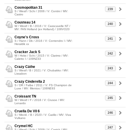
Cosmopolitan 31
239
S / Westf / Schi / 2006 / V: Contini / MV:
Castro
Cousteau 14
240
W / Westf / B / 2016 / V: Casscavelle NT /
MV: FAN Holland (ex Holland) / 108VO20
Coyne's Cross
241
S / Hann / Db / 2016 / V: Contendro I / MV:
Heraldik xx
Cracker Jack S
242
W / Holst / Schi / 2015 / V: Clarimo / MV:
Caletto I / 109NZ33
Crazy Cäthe
243
S / Westf / B / 2021 / V: Chubakko / MV:
Lissabon
Crazy Cinderella 2
244
S / DR / Falbe / 2011 / V: FS Champion de
Luxe / MV: Mentos / 106NE93
Croissant TN
245
W / Westf / F / 2018 / V: Crusoe / MV:
Lenardo
Cruella De Vil 6
246
S / Meckl. / B / 2020 / V: Cadilo / MV: Viva
Vulkano
Crymel HC
247
S / Westf / Schi / 2009 / V: Carrick / MV: