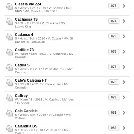
C'est la Vie 224
073
S / Westf / Schi / 2015 / V: Comme il faut
NRW / MV: Cristallo / 107ES85
Cachassa TS
074
S / Old / B / 2008 / V: Check In / MV:
Lady's King
Cadance 4
075
S / Holst / Schi / 2010 / V: Cassin / MV: Sir
Dancer xx / 105GK36
Cadillac 73
076
W / Westf / Schi / 2017 / V: Congress / MV:
Calando I
Cadira S
077
S / Westf / B / 2017 / V: Cavtat PKZ / MV:
Cardoso
Cafe's Calegna HT
078
S / OS / B / 2021 / V: Cafe au lait / MV:
Colander
Caffrey
079
W / Hann / B / 2013 / V: Castino / MV: Lux
/ 107JL06
Cala Candela
081
S / Westf / Schi / 2019 / V: Colman / MV:
Voltaire
Calandria BS
082
S / Holst / Db / 2018 / V: Cruseon / MV:
Collin L