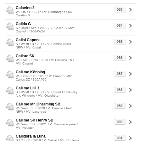
Calavino 3
083
W / OS / F / 2017 / V: Conthargos / MV:
Quattro B
Calida G
084
S / Holst / Schi / 2008 / V: Calido I / MV:
Capitol I / 106AW24
Calisi Capone
085
S / Westf / B / 2017 / V: Comme il faut
NRW / MV: Casall
Calisto SK
086
W / DWB / Schi / 2020 / V: Classico TN /
MV: Cassini II
Call me Könning
087
W / Holst / Db / 2017 / V: Connor / MV:
Carlos DZ / 109AP95
Call me Lilli 3
088
S / Westf / B / 2021 / V: Cornet Obolensky
(ex: Windows / MV: Gralshüter
Call me Mr. Charming SB
089
W / Westf / B / 2020 / V: Comme il faut
NRW / MV: Lacordos
Call me Sir Henry SB
090
W / Westf / Db / 2021 / V: Comme le père /
MV: Houston
Callidora la Luna
091
S / OS / B / 2018 / V: Catoki / MV: Couleur-