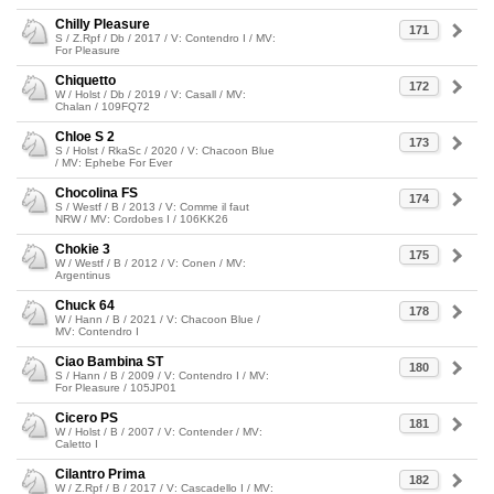
Chilly Pleasure
171
S / Z.Rpf / Db / 2017 / V: Contendro I / MV:
For Pleasure
Chiquetto
172
W / Holst / Db / 2019 / V: Casall / MV:
Chalan / 109FQ72
Chloe S 2
173
S / Holst / RkaSc / 2020 / V: Chacoon Blue
/ MV: Ephebe For Ever
Chocolina FS
174
S / Westf / B / 2013 / V: Comme il faut
NRW / MV: Cordobes I / 106KK26
Chokie 3
175
W / Westf / B / 2012 / V: Conen / MV:
Argentinus
Chuck 64
178
W / Hann / B / 2021 / V: Chacoon Blue /
MV: Contendro I
Ciao Bambina ST
180
S / Hann / B / 2009 / V: Contendro I / MV:
For Pleasure / 105JP01
Cicero PS
181
W / Holst / B / 2007 / V: Contender / MV:
Caletto I
Cilantro Prima
182
W / Z.Rpf / B / 2017 / V: Cascadello I / MV: