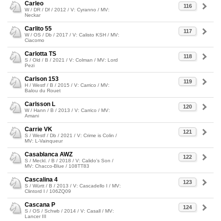
Carleo
116
W / DR / Df / 2012 / V: Cyranno / MV:
Neckar
Carlito 55
117
W / OS / Db / 2017 / V: Calisto KSH / MV:
Ciacomo
Carlotta TS
118
S / Old / B / 2021 / V: Colman / MV: Lord
Pezi
Carlson 153
119
H / Westf / B / 2015 / V: Carrico / MV:
Balou du Rouet
Carlsson L
120
W / Hann / B / 2013 / V: Carrico / MV:
Amani
Carrie VK
121
S / Westf / Db / 2021 / V: Crime is Colin /
MV: L-Vainqueur
Casablanca AWZ
122
S / Meckl. / B / 2018 / V: Calido's Son /
MV: Chacco-Blue / 108TT83
Cascalina 4
123
S / Württ / B / 2013 / V: Cascadello I / MV:
Clintord I / 106ZQ09
Cascana P
124
S / OS / Schwb / 2014 / V: Casall / MV:
Lancer III