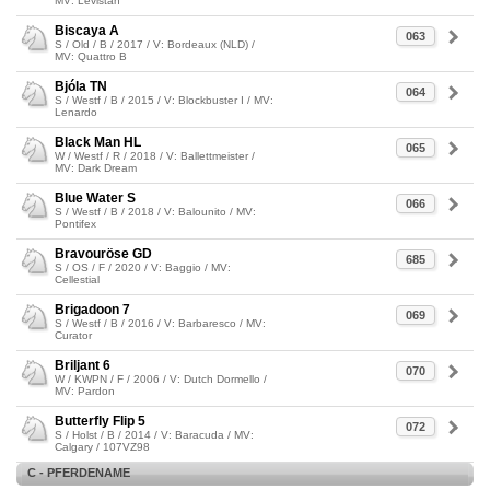
MV: Levistan
Biscaya A
063
S / Old / B / 2017 / V: Bordeaux (NLD) /
MV: Quattro B
Bjóla TN
064
S / Westf / B / 2015 / V: Blockbuster I / MV:
Lenardo
Black Man HL
065
W / Westf / R / 2018 / V: Ballettmeister /
MV: Dark Dream
Blue Water S
066
S / Westf / B / 2018 / V: Balounito / MV:
Pontifex
Bravouröse GD
685
S / OS / F / 2020 / V: Baggio / MV:
Cellestial
Brigadoon 7
069
S / Westf / B / 2016 / V: Barbaresco / MV:
Curator
Briljant 6
070
W / KWPN / F / 2006 / V: Dutch Dormello /
MV: Pardon
Butterfly Flip 5
072
S / Holst / B / 2014 / V: Baracuda / MV:
Calgary / 107VZ98
C - PFERDENAME