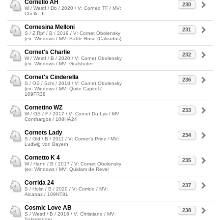
Cornello AH
230
W / Westf / Db / 2020 / V: Corneo TF / MV:
Chello III
Cornesina Melloni
231
S / Z.Rpf / B / 2019 / V: Cornet Obolensky
(ex: Windows / MV: Sable Rose (Calvados)
Cornet's Charlie
232
W / Westf / B / 2020 / V: Cornet Obolensky
(ex: Windows / MV: Gralshüter
Cornet's Cinderella
236
S / OS / Schi / 2018 / V: Cornet Obolensky
(ex: Windows / MV: Quite Capitol /
109FR38
Cornetino WZ
233
W / OS / F / 2017 / V: Cornet Du Lys / MV:
Conthargos / 108HA24
Cornets Lady
234
S / Old / B / 2011 / V: Cornet's Prinz / MV:
Ludwig von Bayern
Cornetto K 4
235
W / Hann / B / 2017 / V: Cornet Obolensky
(ex: Windows / MV: Quidam de Revel
Corrida 24
237
S / Holst / B / 2020 / V: Corrido / MV:
Alcatraz / 109NT81
Cosmic Love AB
238
S / Westf / B / 2016 / V: Christiano / MV:
Salamander