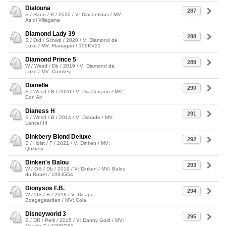
Dialouna
287
S / Hann / B / 2020 / V: Diacontinus / MV:
As di Villagana
Diamond Lady 39
288
S / Old / Schwb / 2020 / V: Diamond de
Luxe / MV: Flanagan / 109KV21
Diamond Prince 5
289
W / Westf / Db / 2019 / V: Diamond de
Luxe / MV: Damsey
Dianelle
290
S / Westf / B / 2020 / V: Dia Corrado / MV:
Con Air
Dianess H
291
S / Westf / B / 2014 / V: Diarado / MV:
Lancer III
Dinkbery Blond Deluxe
292
S / Holst / F / 2021 / V: Dinken / MV:
Quibery
Dinken's Balou
293
W / OS / Db / 2019 / V: Dinken / MV: Balou
du Rouet / 109JG54
Dionysos F.B.
294
W / OS / B / 2018 / V: Dicapo
Boegegaarden / MV: Cola
Disneyworld 3
295
S / DR / Perli / 2015 / V: Danny Gold / MV:
Novalis T / 109PO61