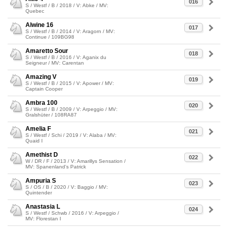
016
S / Westf / B / 2018 / V: Abke / MV:
Quebec
Alwine 16
017
S / Westf / B / 2014 / V: Aragorn / MV:
Continue / 109BG98
Amaretto Sour
018
S / Westf / B / 2016 / V: Aganix du
Seigneur / MV: Carentan
Amazing V
019
S / Westf / B / 2015 / V: Apower / MV:
Captain Cooper
Ambra 100
020
S / Westf / B / 2009 / V: Arpeggio / MV:
Gralshüter / 108RA87
Amelia F
021
S / Westf / Schi / 2019 / V: Alaba / MV:
Quaid I
Amethist D
022
W / DR / F / 2013 / V: Amarillys Sensation /
MV: Spanenland's Patrick
Ampuria S
023
S / OS / B / 2020 / V: Baggio / MV:
Quintender
Anastasia L
024
S / Westf / Schwb / 2016 / V: Arpeggio /
MV: Florestan I