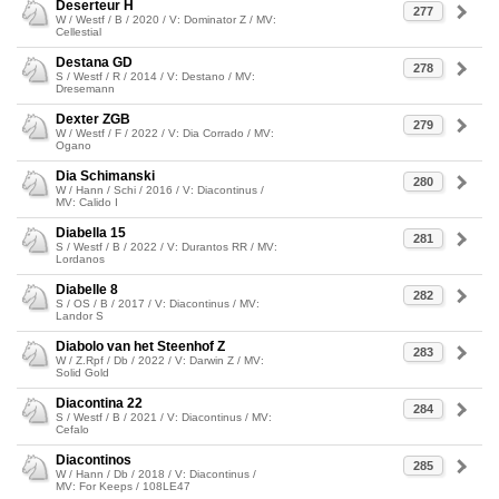
Deserteur H
277
W / Westf / B / 2020 / V: Dominator Z / MV:
Cellestial
Destana GD
278
S / Westf / R / 2014 / V: Destano / MV:
Dresemann
Dexter ZGB
279
W / Westf / F / 2022 / V: Dia Corrado / MV:
Ogano
Dia Schimanski
280
W / Hann / Schi / 2016 / V: Diacontinus /
MV: Calido I
Diabella 15
281
S / Westf / B / 2022 / V: Durantos RR / MV:
Lordanos
Diabelle 8
282
S / OS / B / 2017 / V: Diacontinus / MV:
Landor S
Diabolo van het Steenhof Z
283
W / Z.Rpf / Db / 2022 / V: Darwin Z / MV:
Solid Gold
Diacontina 22
284
S / Westf / B / 2021 / V: Diacontinus / MV:
Cefalo
Diacontinos
285
W / Hann / Db / 2018 / V: Diacontinus /
MV: For Keeps / 108LE47