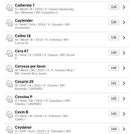
Catherine 7
134
S / Westf / B / 2018 / V: Cornet Obolensky
(ex: Windows / MV: Cayetano L
Caytender
135
H / Holst / Schi / 2014 / V: Cayado / MV:
Contender
Celino 16
136
W / Westf / B / 2013 / V: Colestus / MV:
Lancer III
Cera 67
139
S / Holst / B / 2008 / V: Casero / MV: Acord
II
Cerveza por favor
140
W / Westf / Db / 2021 / V: H. Cornet's Boy /
MV: Cassini Boy Junior
Cesario 20
141
W / DSP / B / 2011 / V: Cesaro / MV:
Barinello / 106XR91
Cessina P
142
S / Holst / Db / 2011 / V: Cassilano / MV:
Clarimo / 106RW51
Cevin B
143
H / Hann / B / 2018 / V: Colestus / MV:
Calido I
Ceydanur
144
S / DSP / Schi / 2018 / V: Checkter / MV: