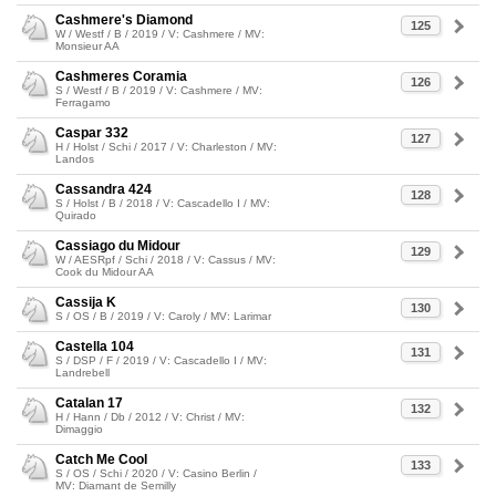
Cashmere's Diamond
125
W / Westf / B / 2019 / V: Cashmere / MV:
Monsieur AA
Cashmeres Coramia
126
S / Westf / B / 2019 / V: Cashmere / MV:
Ferragamo
Caspar 332
127
H / Holst / Schi / 2017 / V: Charleston / MV:
Landos
Cassandra 424
128
S / Holst / B / 2018 / V: Cascadello I / MV:
Quirado
Cassiago du Midour
129
W / AESRpf / Schi / 2018 / V: Cassus / MV:
Cook du Midour AA
Cassija K
130
S / OS / B / 2019 / V: Caroly / MV: Larimar
Castella 104
131
S / DSP / F / 2019 / V: Cascadello I / MV:
Landrebell
Catalan 17
132
H / Hann / Db / 2012 / V: Christ / MV:
Dimaggio
Catch Me Cool
133
S / OS / Schi / 2020 / V: Casino Berlin /
MV: Diamant de Semilly