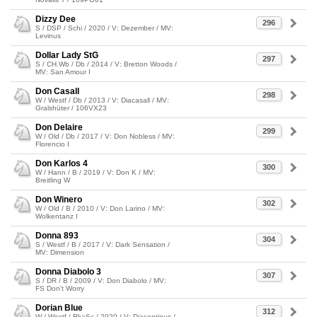
Dizzy Dee
296
S / DSP / Schi / 2020 / V: Dezember / MV:
Levinus
Dollar Lady StG
297
S / CH.Wb / Db / 2014 / V: Bretton Woods /
MV: San Amour I
Don Casall
298
W / Westf / Db / 2013 / V: Diacasall / MV:
Gralshüter / 106VX23
Don Delaire
299
W / Old / Db / 2017 / V: Don Nobless / MV:
Florencio I
Don Karlos 4
300
W / Hann / B / 2019 / V: Don K / MV:
Breitling W
Don Winero
302
W / Old / B / 2010 / V: Don Larino / MV:
Wolkentanz I
Donna 893
304
S / Westf / B / 2017 / V: Dark Sensation /
MV: Dimension
Donna Diabolo 3
307
S / DR / B / 2009 / V: Don Diabolo / MV:
FS Don't Worry
Dorian Blue
312
W / Westf / RkaSc / 2020 / V: Diacontinus /