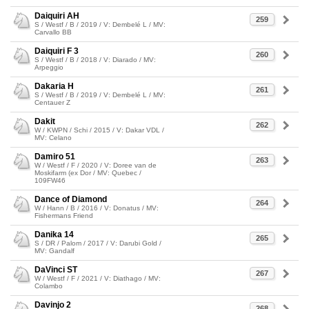
Daiquiri AH
259
S / Westf / B / 2019 / V: Dembelé L / MV:
Carvallo BB
Daiquiri F 3
260
S / Westf / B / 2018 / V: Diarado / MV:
Arpeggio
Dakaria H
261
S / Westf / B / 2019 / V: Dembelé L / MV:
Centauer Z
Dakit
262
W / KWPN / Schi / 2015 / V: Dakar VDL /
MV: Celano
Damiro 51
263
W / Westf / F / 2020 / V: Doree van de
Moskifarm (ex Dor / MV: Quebec /
109FW46
Dance of Diamond
264
W / Hann / B / 2016 / V: Donatus / MV:
Fishermans Friend
Danika 14
265
S / DR / Palom / 2017 / V: Darubi Gold /
MV: Gandalf
DaVinci ST
267
W / Westf / F / 2021 / V: Diathago / MV:
Colambo
Davinjo 2
268