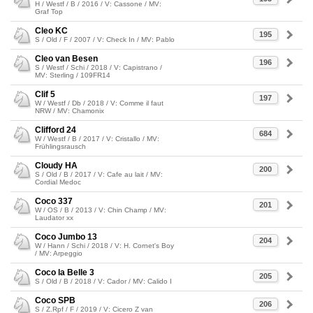
H / Westf / B / 2016 / V: Cassone / MV:
Graf Top
Cleo KC
195
S / Old / F / 2007 / V: Check In / MV: Pablo
Cleo van Besen
196
S / Westf / Schi / 2018 / V: Capistrano /
MV: Sterling / 109FR14
Clif 5
197
W / Westf / Db / 2018 / V: Comme il faut
NRW / MV: Chamonix
Clifford 24
684
W / Westf / B / 2017 / V: Cristallo / MV:
Frühlingsrausch
Cloudy HA
200
S / Old / B / 2017 / V: Cafe au lait / MV:
Cordial Medoc
Coco 337
201
W / OS / B / 2013 / V: Chin Champ / MV:
Laudator xx
Coco Jumbo 13
204
W / Hann / Schi / 2018 / V: H. Cornet's Boy
/ MV: Arpeggio
Coco la Belle 3
205
S / Old / B / 2018 / V: Cador / MV: Calido I
Coco SPB
206
S / Z.Rpf / F / 2019 / V: Cicero Z van