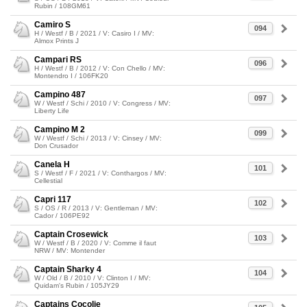
Rubin / 108GM61
Camiro S
094
H / Westf / B / 2021 / V: Casiro I / MV:
Almox Prints J
Campari RS
096
H / Westf / B / 2012 / V: Con Chello / MV:
Montendro I / 106FK20
Campino 487
097
W / Westf / Schi / 2010 / V: Congress / MV:
Liberty Life
Campino M 2
099
W / Westf / Schi / 2013 / V: Cinsey / MV:
Don Crusador
Canela H
101
S / Westf / F / 2021 / V: Conthargos / MV:
Cellestial
Capri 117
102
S / OS / R / 2013 / V: Gentleman / MV:
Cador / 106PE92
Captain Crosewick
103
W / Westf / B / 2020 / V: Comme il faut
NRW / MV: Montender
Captain Sharky 4
104
W / Old / B / 2010 / V: Clinton I / MV:
Quidam's Rubin / 105JY29
Captains Cocolie