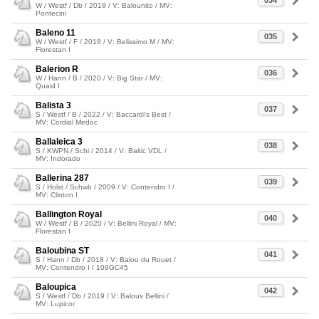
034
W / Westf / Db / 2018 / V: Balounito / MV:
Pontecini
Baleno 11
035
W / Westf / F / 2018 / V: Belissimo M / MV:
Florestan I
Balerion R
036
W / Hann / B / 2020 / V: Big Star / MV:
Quaid I
Balista 3
037
S / Westf / B / 2022 / V: Baccardi's Best /
MV: Cordial Medoc
Ballaleica 3
038
S / KWPN / Schi / 2014 / V: Baltic VDL /
MV: Indorado
Ballerina 287
039
S / Holst / Schwb / 2009 / V: Contendro I /
MV: Clinton I
Ballington Royal
040
W / Westf / B / 2020 / V: Bellini Royal / MV:
Florestan I
Baloubina ST
041
S / Hann / Db / 2018 / V: Balou du Rouet /
MV: Contendro I / 109GC45
Baloupica
042
S / Westf / Db / 2019 / V: Balous Bellini /
MV: Lupicor