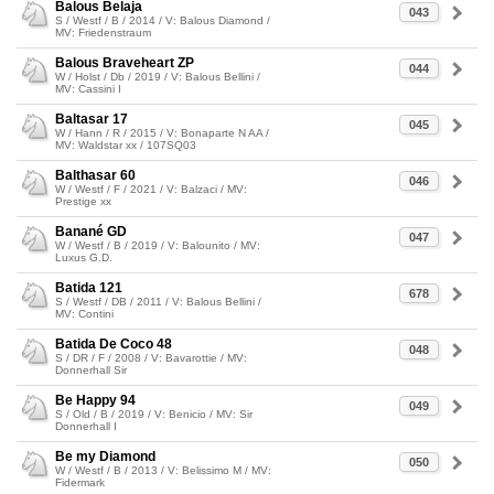
Balous Belaja
043
S / Westf / B / 2014 / V: Balous Diamond /
MV: Friedenstraum
Balous Braveheart ZP
044
W / Holst / Db / 2019 / V: Balous Bellini /
MV: Cassini I
Baltasar 17
045
W / Hann / R / 2015 / V: Bonaparte N AA /
MV: Waldstar xx / 107SQ03
Balthasar 60
046
W / Westf / F / 2021 / V: Balzaci / MV:
Prestige xx
Banané GD
047
W / Westf / B / 2019 / V: Balounito / MV:
Luxus G.D.
Batida 121
678
S / Westf / DB / 2011 / V: Balous Bellini /
MV: Contini
Batida De Coco 48
048
S / DR / F / 2008 / V: Bavarottie / MV:
Donnerhall Sir
Be Happy 94
049
S / Old / B / 2019 / V: Benicio / MV: Sir
Donnerhall I
Be my Diamond
050
W / Westf / B / 2013 / V: Belissimo M / MV:
Fidermark