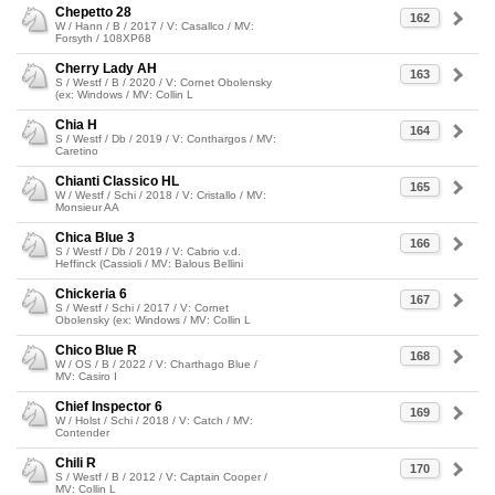
Chepetto 28
162
W / Hann / B / 2017 / V: Casallco / MV:
Forsyth / 108XP68
Cherry Lady AH
163
S / Westf / B / 2020 / V: Cornet Obolensky
(ex: Windows / MV: Collin L
Chia H
164
S / Westf / Db / 2019 / V: Conthargos / MV:
Caretino
Chianti Classico HL
165
W / Westf / Schi / 2018 / V: Cristallo / MV:
Monsieur AA
Chica Blue 3
166
S / Westf / Db / 2019 / V: Cabrio v.d.
Heffinck (Cassioli / MV: Balous Bellini
Chickeria 6
167
S / Westf / Schi / 2017 / V: Cornet
Obolensky (ex: Windows / MV: Collin L
Chico Blue R
168
W / OS / B / 2022 / V: Charthago Blue /
MV: Casiro I
Chief Inspector 6
169
W / Holst / Schi / 2018 / V: Catch / MV:
Contender
Chili R
170
S / Westf / B / 2012 / V: Captain Cooper /
MV: Collin L