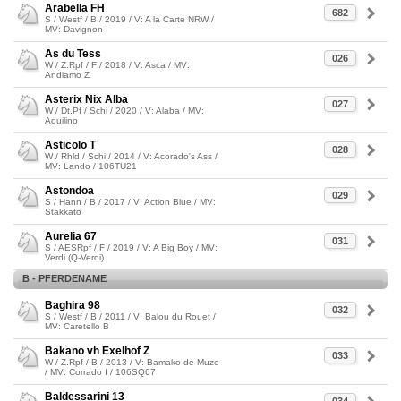
Arabella FH
682
S / Westf / B / 2019 / V: A la Carte NRW /
MV: Davignon I
As du Tess
026
W / Z.Rpf / F / 2018 / V: Asca / MV:
Andiamo Z
Asterix Nix Alba
027
W / Dt.Pf / Schi / 2020 / V: Alaba / MV:
Aquilino
Asticolo T
028
W / Rhld / Schi / 2014 / V: Acorado's Ass /
MV: Lando / 106TU21
Astondoa
029
S / Hann / B / 2017 / V: Action Blue / MV:
Stakkato
Aurelia 67
031
S / AESRpf / F / 2019 / V: A Big Boy / MV:
Verdi (Q-Verdi)
B - PFERDENAME
Baghira 98
032
S / Westf / B / 2011 / V: Balou du Rouet /
MV: Caretello B
Bakano vh Exelhof Z
033
W / Z.Rpf / B / 2013 / V: Bamako de Muze
/ MV: Corrado I / 106SQ67
Baldessarini 13