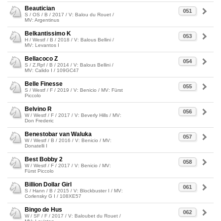
Beautician
051
S / OS / B / 2017 / V: Balou du Rouet /
MV: Argentinus
Belkantissimo K
053
H / Westf / B / 2018 / V: Balous Bellini /
MV: Levantos I
Bellacoco Z
054
S / Z.Rpf / B / 2014 / V: Balous Bellini /
MV: Calido I / 109GC47
Belle Finesse
055
S / Westf / F / 2019 / V: Benicio / MV: Fürst
Piccolo
Belvino R
056
W / Westf / F / 2017 / V: Beverly Hills / MV:
Don Frederic
Benestobar van Waluka
057
W / Westf / B / 2016 / V: Benicio / MV:
Donatelli I
Best Bobby 2
058
W / Westf / F / 2017 / V: Benicio / MV:
Fürst Piccolo
Billion Dollar Girl
061
S / Hann / B / 2015 / V: Blockbuster I / MV:
Corlensky G I / 108XE57
Bingo de Hus
062
W / SF / F / 2017 / V: Baloubet du Rouet /