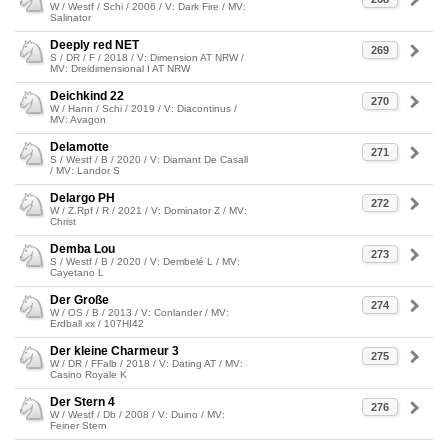
W / Westf / Schi / 2006 / V: Dark Fire / MV:
Salinator
Deeply red NET
269
S / DR / F / 2018 / V: Dimension AT NRW /
MV: Dreidimensional I AT NRW
Deichkind 22
270
W / Hann / Schi / 2019 / V: Diacontinus /
MV: Avagon
Delamotte
271
S / Westf / B / 2020 / V: Diamant De Casall
/ MV: Landor S
Delargo PH
272
W / Z.Rpf / R / 2021 / V: Dominator Z / MV:
Christ
Demba Lou
273
S / Westf / B / 2020 / V: Dembelé L / MV:
Cayetano L
Der Große
274
W / OS / B / 2013 / V: Conlander / MV:
Erdball xx / 107HI42
Der kleine Charmeur 3
275
W / DR / FFalb / 2018 / V: Dating AT / MV:
Casino Royale K
Der Stern 4
276
W / Westf / Db / 2008 / V: Duino / MV:
Feiner Stern