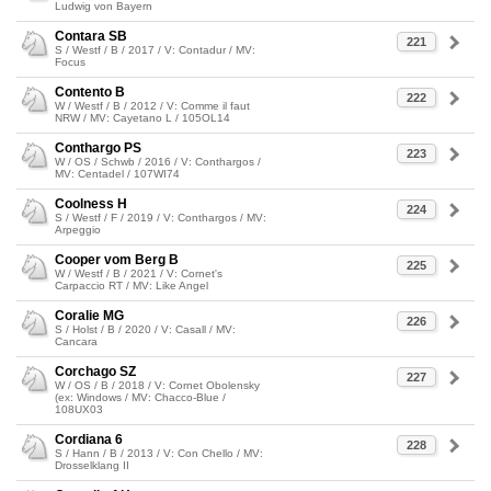
Ludwig von Bayern
Contara SB
221
S / Westf / B / 2017 / V: Contadur / MV:
Focus
Contento B
222
W / Westf / B / 2012 / V: Comme il faut
NRW / MV: Cayetano L / 105OL14
Conthargo PS
223
W / OS / Schwb / 2016 / V: Conthargos /
MV: Centadel / 107WI74
Coolness H
224
S / Westf / F / 2019 / V: Conthargos / MV:
Arpeggio
Cooper vom Berg B
225
W / Westf / B / 2021 / V: Cornet's
Carpaccio RT / MV: Like Angel
Coralie MG
226
S / Holst / B / 2020 / V: Casall / MV:
Cancara
Corchago SZ
227
W / OS / B / 2018 / V: Cornet Obolensky
(ex: Windows / MV: Chacco-Blue /
108UX03
Cordiana 6
228
S / Hann / B / 2013 / V: Con Chello / MV:
Drosselklang II