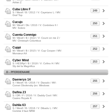
Athlet Z
Cuba Libre F
249
S / Westf / B / 2012 / V: Cayetano L / MV:
Graf Top
Cucujo
250
W / Westf / Db / 2010 / V: Cordobes II /
MV: Solero
Cuenta Conmigo
251
W / Westf / B / 2022 / V: Count on me Z /
MV: Christoph Columbus
Cuppi
252
W / Westf / B / 2015 / V: Cup Cooper / MV:
Monsieur AA
Cyber Mind
253
S / AESRpf / B / 2018 / V: Cofino H / MV:
Sly del la Magnifica
D - PFERDENAME
Daenerys 14
255
S / Westf / B / 2016 / V: Diarado / MV:
Cornet Obolensky (ex: Windows
Dafina 23
256
S / DR / F / 2016 / V: Daddy Cool / MV:
Casino Royale K
Dahlia 63
257
S / Westf / B / 2016 / V: Dibadu L / MV:
Comme il faut NRW