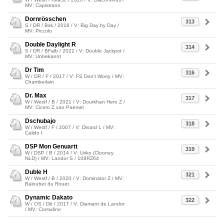
MV: Capistrano
Dornrösschen
313
S / DR / Bsk / 2018 / V: Big Day by Day /
MV: Piccolo
Double Daylight R
314
S / DR / BFalb / 2022 / V: Double Jackpot /
MV: Unbekannt
Dr Tim
316
W / DR / F / 2017 / V: FS Don't Worry / MV:
Chamberlain
Dr. Max
317
W / Westf / B / 2021 / V: Dourkhan Hero Z /
MV: Cicero Z van Paemel
Dschubajo
318
W / Westf / F / 2007 / V: Dinard L / MV:
Calido I
DSP Mon Genuartt
319
W / DSP / B / 2014 / V: Uriko (Clooney
NLD) / MV: Landor S / 108RZ64
Duble H
321
W / Westf / B / 2020 / V: Dominator Z / MV:
Baloubet du Rouet
Dynamic Dakato
322
W / OS / Db / 2017 / V: Diamant de Landor
/ MV: Corradino