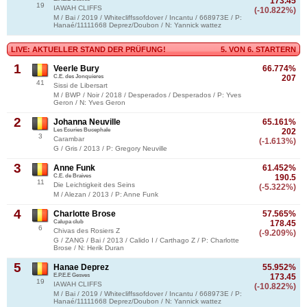
173.45
19
IAWAH CLIFFS
(-10.822%)
M / Bai / 2019 / Whitecliffssofdover / Incantu / 668973E / P:
Hanaé/11111668 Deprez/Doubon / N: Yannick wattez
LIVE: AKTUELLER STAND DER PRÜFUNG!
5. VON 6. STARTERN
1
Veerle Bury
66.774%
C.E. des Jonquieres
207
41
Sissi de Libersart
M / BWP / Noir / 2018 / Desperados / Desperados / P: Yves
Geron / N: Yves Geron
2
Johanna Neuville
65.161%
Les Ecuries Bucephale
202
3
Carambar
(-1.613%)
G / Gris / 2013 / P: Gregory Neuville
3
Anne Funk
61.452%
C.E. de Braives
190.5
11
Die Leichtigkeit des Seins
(-5.322%)
M / Alezan / 2013 / P: Anne Funk
4
Charlotte Brose
57.565%
Calupa club
178.45
6
Chivas des Rosiers Z
(-9.209%)
G / ZANG / Bai / 2013 / Calido I / Carthago Z / P: Charlotte
Brose / N: Herik Duran
5
Hanae Deprez
55.952%
E.P.E.E Gesves
173.45
19
IAWAH CLIFFS
(-10.822%)
M / Bai / 2019 / Whitecliffssofdover / Incantu / 668973E / P:
Hanaé/11111668 Deprez/Doubon / N: Yannick wattez