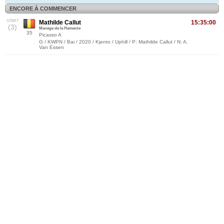
ENCORE À COMMENCER
START
Mathilde Callut
15:35:00
(3)
Manège de la Hamente
35
Picasso A
G / KWPN / Bai / 2020 / Kjento / Uphill / P: Mathilde Callut / N: A.
Van Essen