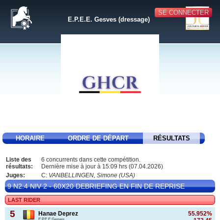
SE CONNECTER
E.P.E.E. Gesves (dressage)
HORAIRE
ORDRE DE DÉPART
RÉSULTATS
Liste des
6 concurrents dans cette compétition.
résultats:
Dernière mise à jour à 15:09 hrs (07.04.2026)
Juges:
C:
VANBELLINGEN, Simone (USA)
9 N2.4 NIV 2 - 60X20 DEBRIEFING EN FIN DE REPRISE
LAST RIDER
5
Hanae Deprez
55.952%
E.P.E.E Gesves