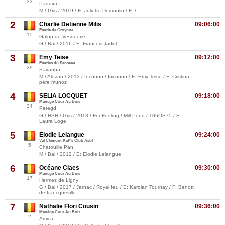
33
Paquira
M / Gris / 2019 / E: Juliette Demoulin / F: /
2
Charlie Detienne Milis
09:06:00
Ecurie de Groynne
15
Galop de Vesquerie
G / Bai / 2016 / E: Francois Jadot
3
Emy Teise
09:12:00
Ecuries du Sanseau
39
Savanha
M / Alezan / 2013 / Inconnu / Inconnu / E: Emy Teise / F: Cristina
père munoz
4
SELIA LOCQUET
09:18:00
Manège Cour Au Bois
34
Petegd
G / HSH / Gris / 2013 / For Feeling / Mill Pond / 106OS75 / E:
Laura Loge
5
Elodie Lelangue
09:24:00
Val Clemont Kid\'s Club Asbl
5
Chatouille Pan
M / Bai / 2012 / E: Elodie Lelangue
6
Océane Claes
09:30:00
Manège Cour Au Bois
17
Hermes de Ligny
G / Bai / 2017 / Jarnac / Royal feu / E: Karolan Tournay / F: Benoît
de francqueville
7
Nathalie Flori Cousin
09:36:00
Manège Cour Au Bois
2
Amica