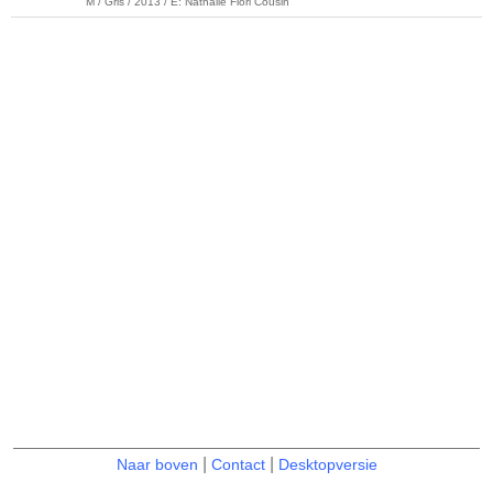
M / Gris / 2013 / E: Nathalie Flori Cousin
|
|
Naar boven
Contact
Desktopversie