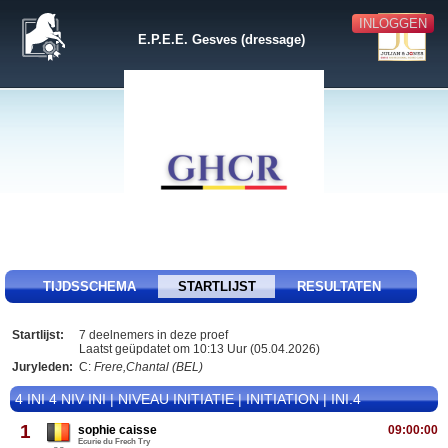
INLOGGEN
E.P.E.E. Gesves (dressage)
TIJDSSCHEMA
STARTLIJST
RESULTATEN
Startlijst:
7 deelnemers in deze proef
Laatst geüpdatet om 10:13 Uur (05.04.2026)
Juryleden:
C:
Frere,Chantal (BEL)
4 INI 4 NIV INI | NIVEAU INITIATIE | INITIATION | INI.4
1
sophie caisse
09:00:00
Ecurie du Frech Try