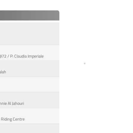
l
72 / P: Claudia Imperiale
alah
nie Al Jahouri
 Riding Centre