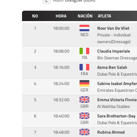
NO
HORA
NACIÓN
ATLETA
1
18:00:00
Noor Van De Vliet
NED
Private - individual
owners(Dressage)
2
18:08:00
Claudia Imperiale
ITA
Bin Deemas Dressag
3
18:16:00
Asma Ben Salah
FRA
Dubai Polo & Equestri
4
18:24:00
Sabine Isabel Ampfer
GER
Emirates Equestrian 
5
18:32:00
Emma Victoria Finnie 
GBR
Al Wathba Stables
6
18:40:00
Sara Brotherton-Day
GBR
Dubai Polo & Equestri
7
18:48:00
Rubina Ahmed