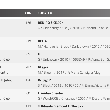
CNR
CABALLO
176
BENIRO S CRACK
G / Oldenburger / Bay / 2018 / P: Naomi Rose Bel
219
DELIA
e
M / HanoverianBreed / Dark brown / 2012 / 109QI
45
F
an Club
G / Unknown / 2010 / 105SD49 / P: Asma Ben S
l
282
Allegra
Centre
M / Brown / 2017 / P: Maria Consiglia Allegrini
Al Jahouri
156
Pettigo Z
S / Black / 2019 / 108OR22 / P: Emma Victoria Fin
60
Llanidan Chester
an Club
G / WelshCOB / Chestnut / 2007 / P: Desert Palm
111
Tullibards Diamond In The Sky