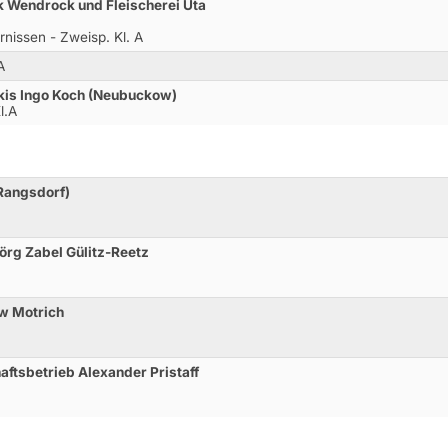
k Wendrock und Fleischerei Uta
nissen - Zweisp. Kl. A
A
kis Ingo Koch (Neubuckow)
l.A
(Rangsdorf)
örg Zabel Gülitz-Reetz
w Motrich
ftsbetrieb Alexander Pristaff