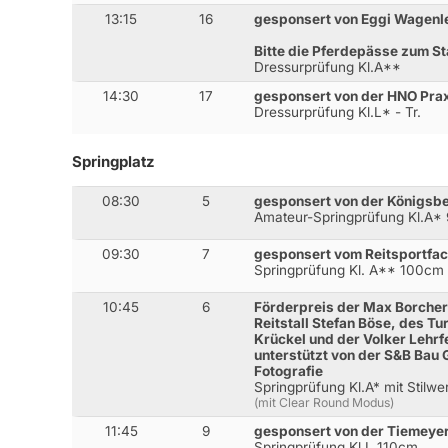
13:15
16
gesponsert von Eggi Wagenle
Bitte die Pferdepässe zum Sta
Dressurprüfung Kl.A**
14:30
17
gesponsert von der HNO Prax
Dressurprüfung Kl.L* - Tr.
Springplatz
08:30
5
gesponsert von der Königsb
Amateur-Springprüfung Kl.A*
09:30
7
gesponsert vom Reitsportfac
Springprüfung Kl. A** 100cm
10:45
6
Förderpreis der Max Borcher
Reitstall Stefan Böse, des Tu
Krückel und der Volker Lehrf
unterstützt von der S&B Bau
Fotografie
Springprüfung Kl.A* mit Stilw
(mit Clear Round Modus)
11:45
9
gesponsert von der Tiemeye
Springprüfung Kl.L 110cm