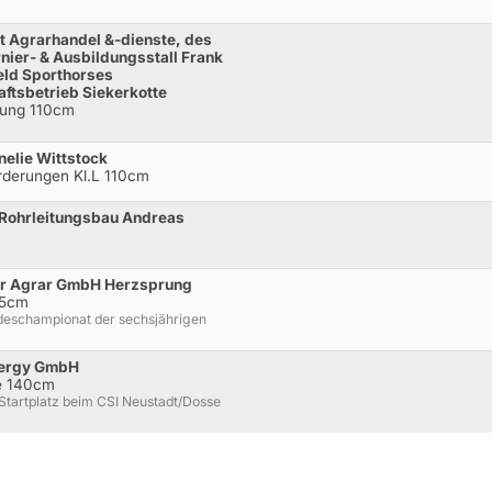
t Agrarhandel &-dienste, des
rnier- & Ausbildungsstall Frank
eld Sporthorses
aftsbetrieb Siekerkotte
rtung 110cm
nelie Wittstock
rderungen Kl.L 110cm
 Rohrleitungsbau Andreas
er Agrar GmbH Herzsprung
25cm
ndeschampionat der sechsjährigen
nergy GmbH
de 140cm
-Startplatz beim CSI Neustadt/Dosse