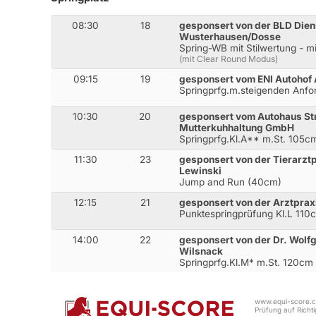
08:30
18
gesponsert von der BLD Die
Wusterhausen/Dosse
Spring-WB mit Stilwertung - mi
(mit Clear Round Modus)
09:15
19
gesponsert vom ENI Autohof 
Springprfg.m.steigenden Anf
10:30
20
gesponsert vom Autohaus St
Mutterkuhhaltung GmbH
Springprfg.Kl.A** m.St. 105c
11:30
23
gesponsert von der Tierarztp
Lewinski
Jump and Run (40cm)
12:15
21
gesponsert von der Arztpraxi
Punktespringprüfung Kl.L 110
14:00
22
gesponsert von der Dr. Wolf
Wilsnack
Springprfg.Kl.M* m.St. 120cm
www.equi-score.co
Prüfung auf Richtig