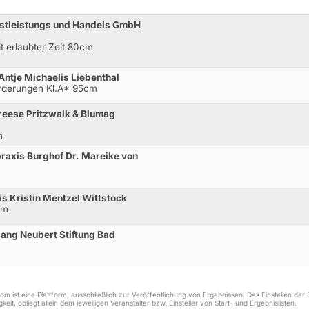
nstleistungs und Handels GmbH
t erlaubter Zeit 80cm
Antje Michaelis Liebenthal
orderungen Kl.A* 95cm
reese Pritzwalk & Blumag
m
raxis Burghof Dr. Mareike von
s Kristin Mentzel Wittstock
cm
gang Neubert Stiftung Bad
m ist eine Plattform, ausschließlich zur Veröffentlichung von Ergebnissen. Das Einstellen de
keit, obliegt allein dem jeweiligen Veranstalter bzw. Einsteller von Start- und Ergebnislisten.