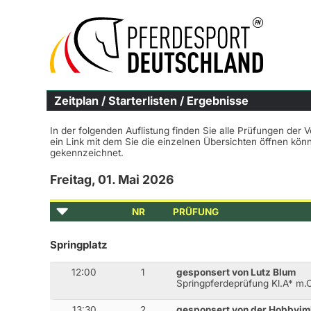
Zeitplan / Starterlisten / Ergebnisse
In der folgenden Auflistung finden Sie alle Prüfungen der 
ein Link mit dem Sie die einzelnen Übersichten öffnen kö
gekennzeichnet.
Freitag, 01. Mai 2026
NR
PRÜFUNG
Springplatz
12:00
1
gesponsert von Lutz Blum
Springpferdeprüfung Kl.A* m
13:30
2
gesponsert von der Hobbyim