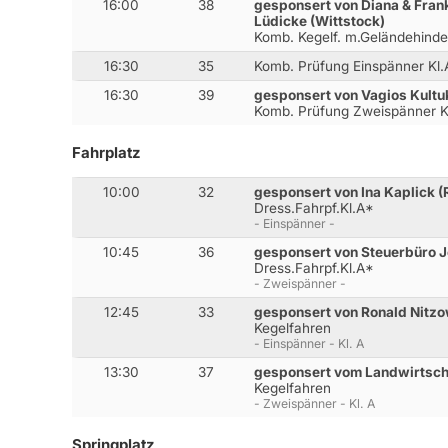
16:00
38
gesponsert von Diana & Fran
Lüdicke (Wittstock)
Komb. Kegelf. m.Geländehinder
16:30
35
Komb. Prüfung Einspänner Kl.
16:30
39
gesponsert von Vagios Kultu
Komb. Prüfung Zweispänner K
Fahrplatz
10:00
32
gesponsert von Ina Kaplick 
Dress.Fahrpf.Kl.A*
- Einspänner -
10:45
36
gesponsert von Steuerbüro J
Dress.Fahrpf.Kl.A*
- Zweispänner -
12:45
33
gesponsert von Ronald Nitzo
Kegelfahren
- Einspänner - Kl. A
13:30
37
gesponsert vom Landwirtscha
Kegelfahren
- Zweispänner - Kl. A
Springplatz