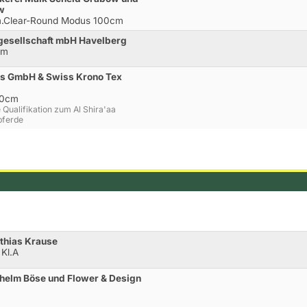
ow
 m.Clear-Round Modus 100cm
gesellschaft mbH Havelberg
cm
ns GmbH & Swiss Krono Tex
20cm
e Qualifikation zum Al Shira'aa
pferde
thias Krause
 Kl.A
lhelm Böse und Flower & Design