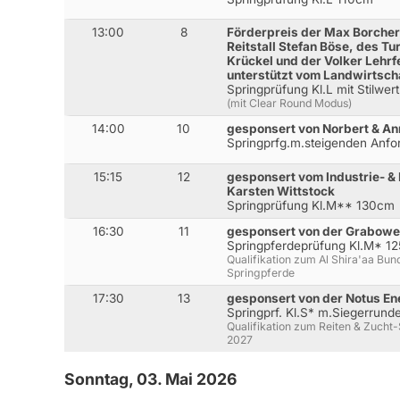
13:00
8
Förderpreis der Max Borcher
Reitstall Stefan Böse, des Tu
Krückel und der Volker Lehrf
unterstützt vom Landwirtsch
Springprüfung Kl.L mit Stilwe
(mit Clear Round Modus)
14:00
10
gesponsert von Norbert & An
Springprfg.m.steigenden Anfo
15:15
12
gesponsert vom Industrie- &
Karsten Wittstock
Springprüfung Kl.M** 130cm
16:30
11
gesponsert von der Grabow
Springpferdeprüfung Kl.M* 1
Qualifikation zum Al Shira'aa Bu
Springpferde
17:30
13
gesponsert von der Notus E
Springprf. Kl.S* m.Siegerrun
Qualifikation zum Reiten & Zucht
2027
Sonntag, 03. Mai 2026