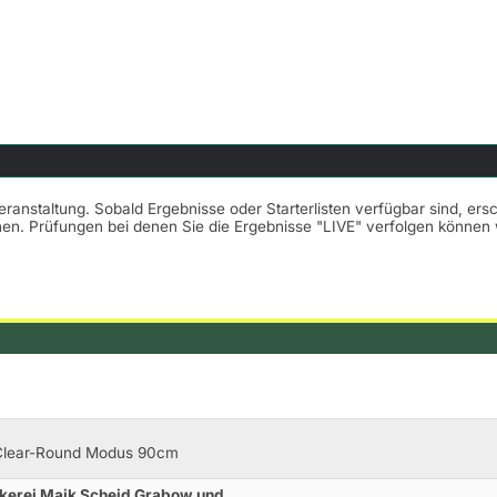
Veranstaltung. Sobald Ergebnisse oder Starterlisten verfügbar sind, er
nnen. Prüfungen bei denen Sie die Ergebnisse "LIVE" verfolgen könne
.Clear-Round Modus 90cm
kerei Maik Scheid Grabow und