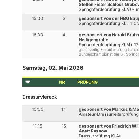
Steffen Fister Schloss Grab
Springpferdeprüfung Kl.A**
15:00
3
gesponsert von der HBG Bau
Springpferdeprüfung Kl.L 110
16:00
4
gesponsert von Harald Bruh
Heiligengrabe
Springpferdeprüfung Kl.M* 1
gleichzeitig Einlaufprüfung für di
Bundeschampionat der 6j. Spring
Samstag, 02. Mai 2026
NR
PRÜFUNG
Dressurviereck
10:00
14
gesponsert von Markus & Ma
Amateur-Dressurreiterprüfung
11:15
15
gesponsert von Friedrich Wi
Anett Passow
Dressurprüfung Kl.A*