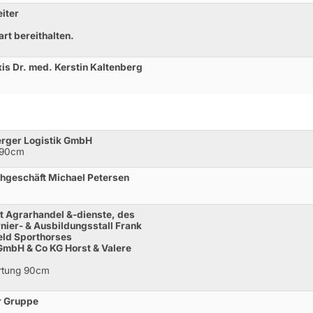
iter
rt bereithalten.
is Dr. med. Kerstin Kaltenberg
erger Logistik GmbH
 90cm
hgeschäft Michael Petersen
t Agrarhandel &-dienste, des
rnier- & Ausbildungsstall Frank
eld Sporthorses
 GmbH & Co KG Horst & Valere
ertung 90cm
r Gruppe