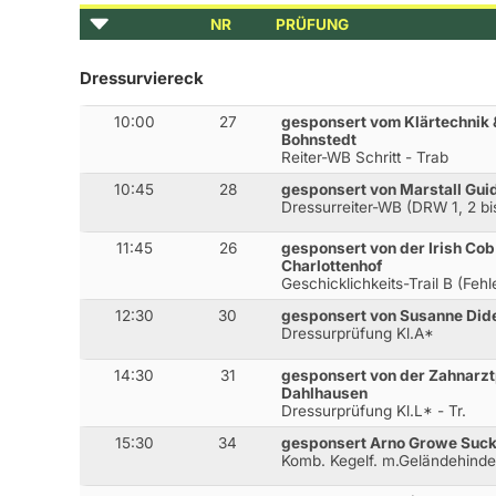
NR
PRÜFUNG
Dressurviereck
10:00
27
gesponsert vom Klärtechnik
Bohnstedt
Reiter-WB Schritt - Trab
10:45
28
gesponsert von Marstall Gui
Dressurreiter-WB (DRW 1, 2 bis
11:45
26
gesponsert von der Irish Cob
Charlottenhof
Geschicklichkeits-Trail B (Fehl
12:30
30
gesponsert von Susanne Dide
Dressurprüfung Kl.A*
14:30
31
gesponsert von der Zahnarzt
Dahlhausen
Dressurprüfung Kl.L* - Tr.
15:30
34
gesponsert Arno Growe Suc
Komb. Kegelf. m.Geländehinder