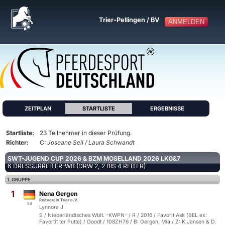
Trier-Pellingen / BV
ANMELDEN
ZEITPLAN
STARTLISTE
ERGEBNISSE
Startliste:
23 Teilnehmer in dieser Prüfung.
Richter:
C:
Joseane Seil / Laura Schwandt
SWT-JUGEND CUP 2026 & BZM MOSELLAND 2026 LK0&7
6 DRESSURREITER-WB (DRW 2, 2 BIS 4 REITER)
1. GRUPPE
1
Nena Gergen
Reitverein Trier e.V.
59
Lynnora J.
S / Niederländisches Wblt. -KWPN- / R / 2016 / Favorit Ask (BEL ex:
Favortit ter Putte) / Goodt / 108ZH76 / B: Gergen, Mia / Z: K.Jansen & D.