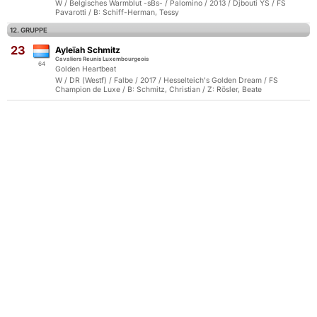
W / Belgisches Warmblut -sBs- / Palomino / 2013 / Djbouti YS / FS
Pavarotti / B: Schiff-Herman, Tessy
12. GRUPPE
23
Ayleïah Schmitz
Cavaliers Reunis Luxembourgeois
64
Golden Heartbeat
W / DR (Westf) / Falbe / 2017 / Hesselteich's Golden Dream / FS
Champion de Luxe / B: Schmitz, Christian / Z: Rösler, Beate