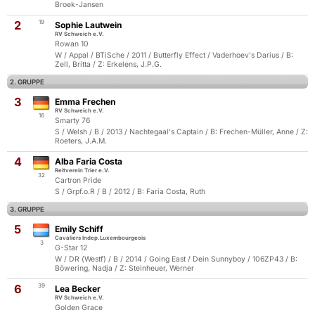
Broek-Jansen
2
19
Sophie Lautwein
RV Schweich e.V.
Rowan 10
W / Appal / BTiSche / 2011 / Butterfly Effect / Vaderhoev's Darius / B:
Zell, Britta / Z: Erkelens, J.P.G.
2. GRUPPE
3
Emma Frechen
RV Schweich e.V.
16
Smarty 76
S / Welsh / B / 2013 / Nachtegaal's Captain / B: Frechen-Müller, Anne / Z:
Roeters, J.A.M.
4
Alba Faria Costa
Reitverein Trier e.V.
32
Cartron Pride
S / Grpf.o.R / B / 2012 / B: Faria Costa, Ruth
3. GRUPPE
5
Emily Schiff
Cavaliers Indep.Luxembourgeois
3
G-Star 12
W / DR (Westf) / B / 2014 / Going East / Dein Sunnyboy / 106ZP43 / B:
Böwering, Nadja / Z: Steinheuer, Werner
6
39
Lea Becker
RV Schweich e.V.
Golden Grace