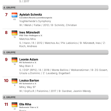
S / 2017
4. GRUPPE
7
Ayleïah Schmitz
Cavaliers Reunis Luxembourgeois
65
Vughterheide's Symphony
W / Welsh / Falbe / 2012 / B: Schmitz, Christian
8
Ines Münstedt
PSG Trier-Pellingen e.V.
13
Matchos Mira
S / Hann / R / 2012 / Matchos As / Pik Labionics / B: Münstedt, Ines / Z:
Koch, Andreas
5. GRUPPE
9
Leonie Adam
RV Schweich e.V.
14
Muy Bien 3
S / DSP (RPS) / B / 2018 / Monte Bellino / Wolkenstürmer / B: ZG Gosert,
Ursula u.Dominic / Z: Lausberg, Engelbert
10
Louisa Barton
RV Schweich e.V.
8
Milky Way 97
W / Grpf.o.R / Palomino / 2017 / B: Gardner, Jasmin-Wendy
6. GRUPPE
11
Ella Riha
Reitverein Trier e.V.
31
Ronja