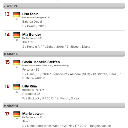
7. GRUPPE
13
Lisa Stein
Reiterbund Saargau e. V.
55
Balaica Duval
S / Braun / 2020
14
Mia Bender
RV Schweich e.V.
18
Alice 375
S / Pony o.R / PaSche / 2008 / B: Jüsgen, Diana
8. GRUPPE
15
Gloria-Isabella Steffen
Post-Sportverein Trier e.V., Reitabteilung
35
Fortuna 486
S / Hann / B / 2016 / Floriscount / Ampere (NLD) / B: Steffen, Elena / Z:
Nietzky, Gudrun
16
Lilly Riha
Reitverein Trier e.V.
30
Caramelo 36
W / Grpf.o.R / F / 2010 / B: Kirsch, Sonja
9. GRUPPE
17
Marie Lewen
RV Schweich e.V.
20
Jinkx
S / Niederländisches Wblt. -KWPN- / F / 2014 / Tangelo van de