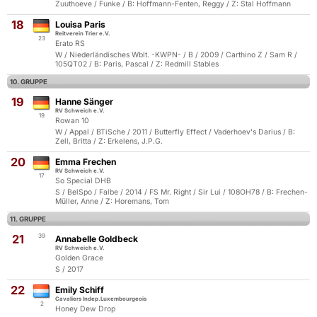
Zuuthoeve / Funke / B: Hoffmann-Fenten, Reggy / Z: Stal Hoffmann
18
Louisa Paris
Reitverein Trier e.V.
23
Erato RS
W / Niederländisches Wblt. -KWPN- / B / 2009 / Carthino Z / Sam R /
105QT02 / B: Paris, Pascal / Z: Redmill Stables
10. GRUPPE
19
Hanne Sänger
RV Schweich e.V.
19
Rowan 10
W / Appal / BTiSche / 2011 / Butterfly Effect / Vaderhoev's Darius / B:
Zell, Britta / Z: Erkelens, J.P.G.
20
Emma Frechen
RV Schweich e.V.
17
So Special DHB
S / BelSpo / Falbe / 2014 / FS Mr. Right / Sir Lui / 108OH78 / B: Frechen-
Müller, Anne / Z: Horemans, Tom
11. GRUPPE
21
39
Annabelle Goldbeck
RV Schweich e.V.
Golden Grace
S / 2017
22
Emily Schiff
Cavaliers Indep.Luxembourgeois
2
Honey Dew Drop