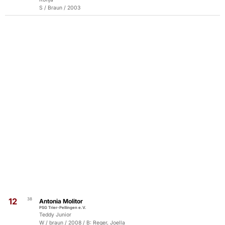
S / Braun / 2003
12
38
Antonia Molitor
PSG Trier-Pellingen e.V.
Teddy Junior
W / braun / 2008 / B: Reger, Joella