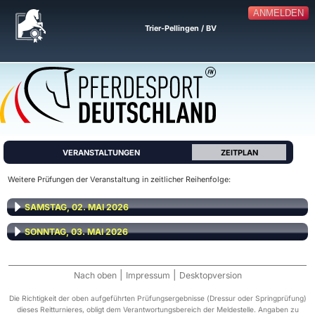
ANMELDEN
Trier-Pellingen / BV
VERANSTALTUNGEN
ZEITPLAN
Weitere Prüfungen der Veranstaltung in zeitlicher Reihenfolge:
SAMSTAG, 02. MAI 2026
SONNTAG, 03. MAI 2026
|
|
Nach oben
Impressum
Desktopversion
Die Richtigkeit der oben aufgeführten Prüfungsergebnisse (Dressur oder Springprüfung)
dieses Reitturnieres, obligt dem Verantwortungsbereich der Meldestelle. Angaben zu