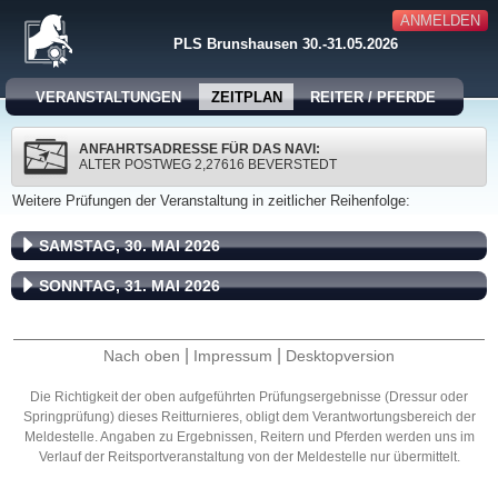
ANMELDEN
PLS Brunshausen 30.-31.05.2026
VERANSTALTUNGEN
ZEITPLAN
REITER / PFERDE
ANFAHRTSADRESSE FÜR DAS NAVI:
ALTER POSTWEG 2,27616 BEVERSTEDT
Weitere Prüfungen der Veranstaltung in zeitlicher Reihenfolge:
SAMSTAG, 30. MAI 2026
SONNTAG, 31. MAI 2026
|
|
Nach oben
Impressum
Desktopversion
Die Richtigkeit der oben aufgeführten Prüfungsergebnisse (Dressur oder
Springprüfung) dieses Reitturnieres, obligt dem Verantwortungsbereich der
Meldestelle. Angaben zu Ergebnissen, Reitern und Pferden werden uns im
Verlauf der Reitsportveranstaltung von der Meldestelle nur übermittelt.