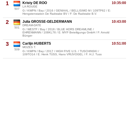
1
Kristy DE ROO
10:35:00
LA ROUGE
507
G / KWPN / Bay / 2016 / GENIAAL / BELLISIMO M / 109TP62 / E:
Hengstenstation De Radstake BV / F: De Radstake B.V.
2
Julia GROSSE-GELDERMANN
10:43:00
DREAM-DATE
501
G / WESTF / Bay / 2018 / BLUE HORS DREAMLINE /
EHRENMANN / 108KL76 / E: MYP Beteiligungs GmbH / F: Arnold
Bünger
3
Carlijn HUBERTS
10:51:00
MOZES T.
509
G / KWPN / Bay / 2017 / HIGH FIVE U.S. / TUSCHINSKI /
109TO14 / E: Henk TÜSS, Hans VRIJVOGEL / F: H.J. Tuss