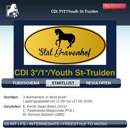
INLOGGEN
CDI 3*/1*/Youth St-Truiden
TIJDSSCHEMA
STARTLIJST
RESULTATEN
Startlijst:
3 deelnemers in deze proef
Laatst geüpdatet om 11:09 Uur (27.06.2026)
Juryleden:
E:
Kerrie Swan Bates (AUS)
C:
Pawlowska Malgorzata (POL)
M:
Richard Baldwin (GBR)
20 INT I FS - INTERMEDIATE I FREESTYLE TO MUSIC