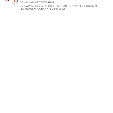
GAMIN VAN HET WATERHOF
605
G / KWPN / Chestnut / 2011 / IPS KRACK C / LANCET / 107PX39
/ E: Joanne VAUGHAN / F: Bjorn Vileyn