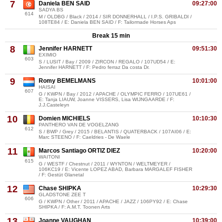
7
Daniela BEN SAID
09:27:00
SADYA BS
614
M / OLDBG / Black / 2014 / SIR DONNERHALL / I.P.S. GRIBALDI /
108TE84 / E: Daniela BEN SAID / F: Tailormade Horses Aps
Break 15 min
8
Jennifer HARNETT
09:51:30
EXIMIO
603
S / LUSIT / Bay / 2009 / ZIRCON / REGALO / 107UD54 / E:
Jennifer HARNETT / F: Pedro ferraz Da costa Dr.
9
Romy BEMELMANS
10:01:00
HAISAI
607
G / KWPN / Bay / 2012 / APACHE / OLYMPIC FERRO / 107UE61 /
E: Tanja LIAUW, Joanne VISSERS, Lisa WIJNGAARDE / F:
J.J.Casteleyn
10
Domien MICHIELS
10:10:30
PANTHERO VAN DE VOGELZANG
612
S / BWP / Grey / 2015 / BELANTIS / QUATERBACK / 107AI06 / E:
Marc STEENO / F: Caeldries - De Waele
11
Marcos Santiago ORTIZ DIEZ
10:20:00
WAITONI
615
G / WESTF / Chestnut / 2011 / WYNTON / WELTMEYER /
106KC19 / E: Vicente LOPEZ ABAD, Barbara MARGALEF FISHER
/ F: Gestüt Glanetal
12
Chase SHIPKA
10:29:30
GLADSTONE ZEE T
606
G / KWPN / Other / 2011 / APACHE / JAZZ / 106PY92 / E: Chase
SHIPKA / F: A.M.T. Toonen Arts
13
Joanne VAUGHAN
10:39:00