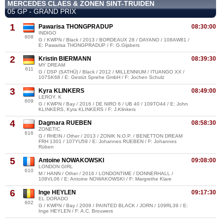
MERCEDES CLAES & ZONEN SINT-TRUIDEN
05 GP - GRAND PRIX
1
Pawarisa THONGPRADUP
08:30:00
INDIGO
608
G / KWPN / Black / 2013 / BORDEAUX 28 / DAYANO / 108AW81 /
E: Pawarisa THONGPRADUP / F: G.Gijsbers
2
Kristin BIERMANN
08:39:30
MY DREAM
611
G / DSP (SATHÜ) / Black / 2012 / MILLENNIUM / ITUANGO XX /
107SK68 / E: Gestüt Sprehe GmbH / F: Jochen Schulz
3
Kyra KLINKERS
08:49:00
LEROY. K
609
G / KWPN / Bay / 2016 / DE NIRO 6 / UB 40 / 109TO44 / E: John
KLINKERS, Kyra KLINKERS / F: J.Klinkers
4
Dagmara RUEBEN
08:58:30
ZONETIC
616
G / RHEIN / Other / 2013 / ZONIK N.O.P. / BENETTON DREAM
FRH 1301 / 107YU59 / E: Johannes RUEBEN / F: Johannes
Rüben
5
Antoine NOWAKOWSKI
09:08:00
LONDON GIRL
610
M / HANN / Other / 2016 / LONDONTIME / DONNERHALL /
108VL06 / E: Antoine NOWAKOWSKI / F: Margrethe Klare
6
Inge HEYLEN
09:17:30
EL DORADO
602
G / KWPN / Bay / 2009 / PAINTED BLACK / JORN / 109RL39 / E:
Inge HEYLEN / F: A.C. Brouwers