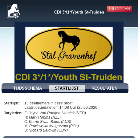
INLOGGEN
CDI 3*/1*/Youth St-Truiden
TIJDSSCHEMA
STARTLIJST
RESULTATEN
Startlijst:
13 deelnemers in deze proef
Laatst geüpdatet om 14:08 Uur (25.06.2026)
Juryleden:
E:
Joyce Van Rooijen-Heutink (NED)
H:
Mary Robins (NZL)
C:
Kerrie Swan Bates (AUS)
M:
Pawlowska Malgorzata (POL)
B:
Richard Baldwin (GBR)