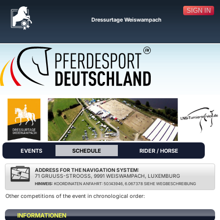
SIGN IN
Dressurtage Weiswampach
EVENTS
SCHEDULE
RIDER / HORSE
ADDRESS FOR THE NAVIGATION SYSTEM:
71 GRUUSS-STROOSS, 9991 WEISWAMPACH, LUXEMBURG
HINWEIS:
KOORDINATEN ANFAHRT: 50.143946, 6.067378 SIEHE WEGBESCHREIBUNG
Other competitions of the event in chronological order:
INFORMATIONEN