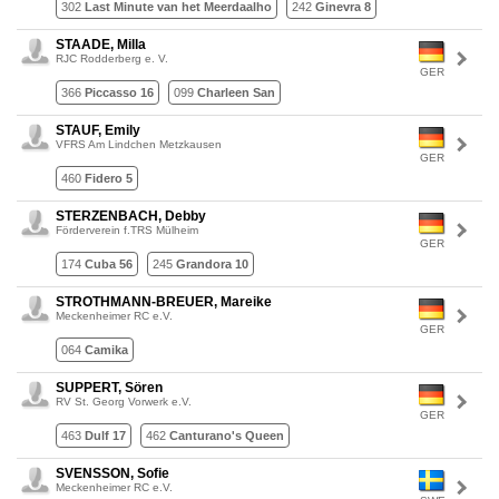
302
Last Minute van het Meerdaalho
242
Ginevra 8
STAADE, Milla
RJC Rodderberg e. V.
GER
366
Piccasso 16
099
Charleen San
STAUF, Emily
VFRS Am Lindchen Metzkausen
GER
460
Fidero 5
STERZENBACH, Debby
Förderverein f.TRS Mülheim
GER
174
Cuba 56
245
Grandora 10
STROTHMANN-BREUER, Mareike
Meckenheimer RC e.V.
GER
064
Camika
SUPPERT, Sören
RV St. Georg Vorwerk e.V.
GER
463
Dulf 17
462
Canturano's Queen
SVENSSON, Sofie
Meckenheimer RC e.V.