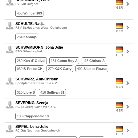
SCHRANKEL, Lucia
RV Gut Burghof
GER
450
Wimpel 183
SCHULTE, Nadja
RSV St.Hubertus Wesel-Obrighoven
GER
284
Kannaja
SCHWAMBORN, Jona Jolie
RTG Silberberghof
GER
289
Ken d' Odival
131
Come Boy A
113
Christo A
030
B-Probe CH
279
K&K Carry
402
Silence Please
SCHWARZ, Ann-Christin
Sportpferdezentrum Köln e.V.
GER
310
Libre S
416
Sullivan 81
SEVERING, Svenja
RC St.Georg Günhoven e.V.
GER
108
Chippendale 18
SIPPEL, Lena-Julie
RC Gut Neuhaus Grevenbroich
GER