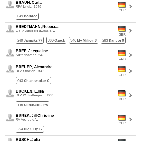
BRAUN, Carla
RFV Lindlar 1949
GER
049
Bornfee
BREDTMANN, Rebecca
ZRFV Dumberg u.Umg.e.V.
GER
269
Jamaika 77
360
Ozack
340
My Million 3
283
Kandor 9
BREE, Jacqueline
Süttenbacher RSG
GER
BREUER, Alexandra
RFV Straelen 1930
GER
093
Chainsmoker G
BÜCKEN, Luisa
RFV Wülfrath-Aprath 1925
GER
145
Conthalota PS
BUREK, Jill Christine
RV Voerde e.V.
GER
254
High Fly 12
BUSCH, Julia