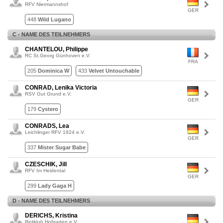
RFV Niermannshof
GER
448
Wild Lugano
C - NAME DES TEILNEHMERS
CHANTELOU, Philippe
RC St.Georg Günhoven e.V.
FRA
205
Dominica W
433
Velvet Untouchable
CONRAD, Lenika Victoria
RSV Gut Grund e.V.
GER
179
Cystero
CONRADS, Lea
Leichlinger RFV 1924 e.V.
GER
337
Mister Sugar Babe
CZESCHIK, Jill
RFV Im Heidental
GER
299
Lady Gaga H
D - NAME DES TEILNEHMERS
DERICHS, Kristina
Reitklub Hofgarten e.V.