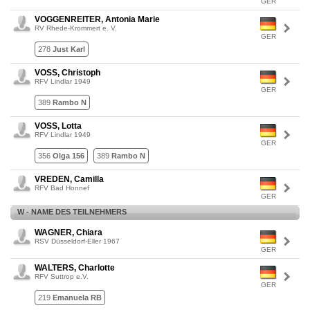
GER
VOGGENREITER, Antonia Marie
RV Rhede-Krommert e. V.
GER
278
Just Karl
VOSS, Christoph
RFV Lindlar 1949
GER
389
Rambo N
VOSS, Lotta
RFV Lindlar 1949
GER
356
Olga 156
389
Rambo N
VREDEN, Camilla
RFV Bad Honnef
GER
W - NAME DES TEILNEHMERS
WAGNER, Chiara
RSV Düsseldorf-Eller 1967
GER
WALTERS, Charlotte
RFV Suttrop e.V.
GER
219
Emanuela RB