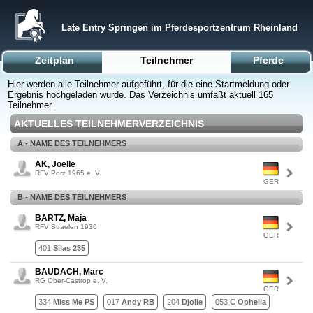
Late Entry Springen im Pferdesportzentrum Rheinland
Zeitplan
Teilnehmer
Pferde
Hier werden alle Teilnehmer aufgeführt, für die eine Startmeldung oder
Ergebnis hochgeladen wurde. Das Verzeichnis umfaßt aktuell 165
Teilnehmer.
AKTUELLES TEILNEHMERVERZEICHNIS
A - NAME DES TEILNEHMERS
AK, Joelle
RFV Porz 1965 e. V.
GER
B - NAME DES TEILNEHMERS
BARTZ, Maja
RFV Straelen 1930
GER
401
Silas 235
BAUDACH, Marc
RG Ober-Castrop e. V.
GER
334
Miss Me PS
017
Andy RB
204
Djolie
053
C Ophelia