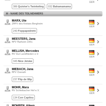
GER
386
Quivive's Twinkeling
032
Bahamamama
M - NAME DES TEILNEHMERS
MARX, Ute
ZRFV des Kreises Bergheim
GER
240
Foppapedretti
MEESTERS, Jana
RFV Ratheim 1951
GER
MELLISH, Mercedes
RV Gut Landfrieden e.V.
GER
345
Nice Jetske
MIEBACH, Jana
RFV Overath
GER
237
Flip de Wip
MOHR, Mara
RV Schleibacher Hof e.V.
GER
134
Con Capilou
MOHREN, Aileen