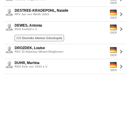
GER
DESTREE-KRADEPOHL, Natalie
RFV Jan von Werth Jülich
GER
DEWES, Antonia
RSG Krefeld e.V.
GER
209
Dorniks kleiner Glückspilz
DROZDEK, Louise
RSV St.Hubertus Wesel-Obrighoven
GER
DUHR, Martina
RSG Köln von 2003 e.V.
GER