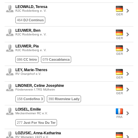
LEOWALD, Teresa
RJC Rodderberg e. V.
GER
464
DJ Continus
LEUWER, Ben
RJC Rodderberg e. V.
GER
LEUWER, Pia
RJC Rodderberg e. V.
GER
086
CC Intro
079
Cascablanca
LEY, Marie-Theres
RV Oranjehof e.V.
GER
LINDNER, Celine Josephine
Förderverein f.TRS Mülheim
GER
158
Cordofino 3
390
Riverview Lady
LOISEL, Emilie
Meckenheimer RC e.V.
FRA
277
Just For You Du Ter
LOZUSIC, Anna-Katharina
RV Würselen 1925 e.V.