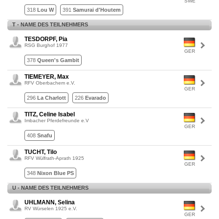
SWE
318
Lou W
391
Samurai d'Houtem
T - NAME DES TEILNEHMERS
TESDORPF, Pia
RSG Burghof 1977
GER
378
Queen's Gambit
TIEMEYER, Max
RFV Oberbachem e.V.
GER
296
La Charlott
226
Evarado
TITZ, Celine Isabel
Imbacher Pferdefreunde e.V
GER
408
Snafu
TUCHT, Tilo
RFV Wülfrath-Aprath 1925
GER
348
Nixon Blue PS
U - NAME DES TEILNEHMERS
UHLMANN, Selina
RV Würselen 1925 e.V.
GER