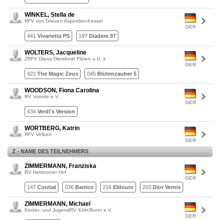
WINKEL, Stella de
RFV von Driesen Asperden-Kessel
GER
441
Vivarietta PS
197
Diadem 97
WOLTERS, Jacqueline
ZRFV Diana Diersfordt Flüren u.U. e
GER
422
The Magic Zeus
045
Blütenzauber 5
WOODSON, Fiona Carolina
RV Voerde e.V.
GER
434
Verdi's Version
WORTBERG, Katrin
RFV Velbert
GER
Z - NAME DES TEILNEHMERS
ZIMMERMANN, Franziska
RV Hebborner Hof
GER
147
Contial
036
Barrico
216
Eldouro
203
Dior Vernis
ZIMMERMANN, Michael
Kinder- und JugendRV Köln/Bonn e.V.
GER