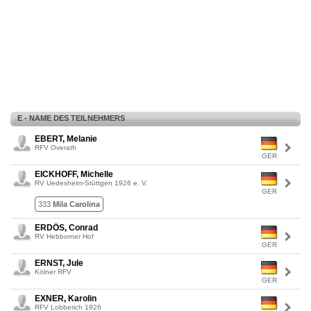
E - NAME DES TEILNEHMERS
EBERT, Melanie
RFV Overath
GER
EICKHOFF, Michelle
RV Uedesheim-Stüttgen 1926 e. V.
GER
333
Mila Carolina
ERDÖS, Conrad
RV Hebborner Hof
GER
ERNST, Jule
Kölner RFV
GER
EXNER, Karolin
RFV Lobberich 1926