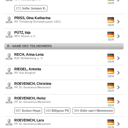
GER
272
Jollie Jumper K.
PRISS, Gina Katharina
RV Tönisberg-Schaephuysen 1921
GER
PÜTZ, Inja
RFV Dhünn e.V.
GER
R - NAME DES TEILNEHMERS
RECH, Anna-Lena
RJC Rodderberg e. V.
GER
RIEGEL, Antonia
RV Gut Burghof
GER
ROEVENICH, Christine
PF St.-Severinus-Merzenich
GER
ROEVENICH, Heinz
PF St.-Severinus-Merzenich
GER
007
Action Hope
043
Billypso PS
354
Odin van't Merelsnest
ROEVENICH, Lara
PF St.-Severinus-Merzenich
GER