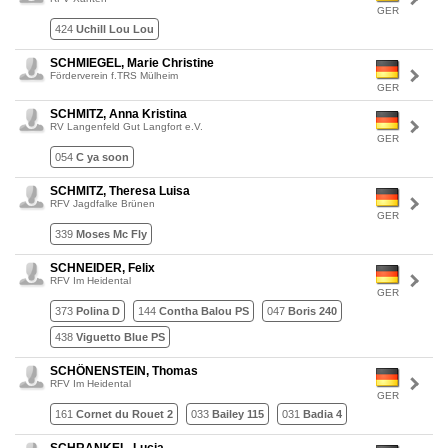
GER
424
Uchill Lou Lou
SCHMIEGEL, Marie Christine
Förderverein f.TRS Mülheim
GER
SCHMITZ, Anna Kristina
RV Langenfeld Gut Langfort e.V.
GER
054
C ya soon
SCHMITZ, Theresa Luisa
RFV Jagdfalke Brünen
GER
339
Moses Mc Fly
SCHNEIDER, Felix
RFV Im Heidental
GER
373
Polina D
144
Contha Balou PS
047
Boris 240
438
Viguetto Blue PS
SCHÖNENSTEIN, Thomas
RFV Im Heidental
GER
161
Cornet du Rouet 2
033
Bailey 115
031
Badia 4