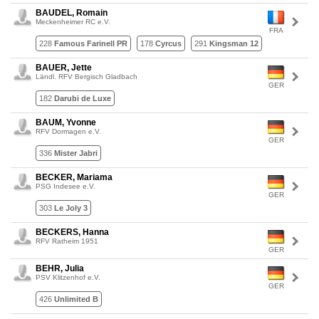
BAUDEL, Romain
Meckenheimer RC e.V.
FRA
228
Famous Farinell PR
178
Cyrcus
291
Kingsman 12
BAUER, Jette
Ländl. RFV Bergisch Gladbach
GER
182
Darubi de Luxe
BAUM, Yvonne
RFV Dormagen e.V.
GER
336
Mister Jabri
BECKER, Mariama
PSG Indesee e.V.
GER
303
Le Joly 3
BECKERS, Hanna
RFV Ratheim 1951
GER
BEHR, Julia
PSV Klitzenhof e.V.
GER
426
Unlimited B