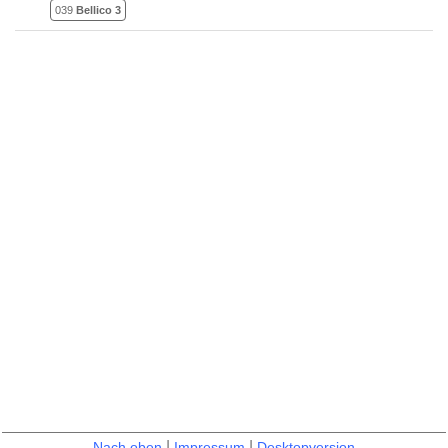
039
Bellico 3
|
|
Nach oben
Impressum
Desktopversion