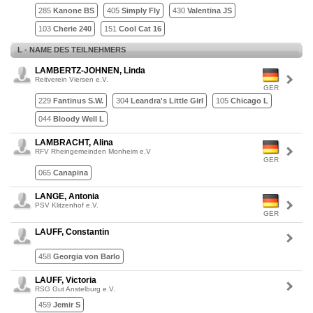
285
Kanone BS
405
Simply Fly
430
Valentina JS
103
Cherie 240
151
Cool Cat 16
L - NAME DES TEILNEHMERS
LAMBERTZ-JOHNEN, Linda
Reitverein Viersen e.V.
GER
229
Fantinus S.W.
304
Leandra's Little Girl
105
Chicago L
044
Bloody Well L
LAMBRACHT, Alina
RFV Rheingemeinden Monheim e.V
GER
065
Canapina
LANGE, Antonia
PSV Klitzenhof e.V.
GER
LAUFF, Constantin
458
Georgia von Barlo
LAUFF, Victoria
RSG Gut Anstelburg e.V.
459
Jemir S