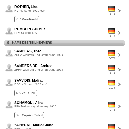
ROTHER, Lina
RV Würselen 1925 e.V.
GER
287
Karolina H
RUMBERG, Justus
RFV Suttrop e.V.
GER
S - NAME DES TEILNEHMERS
SANDERS, Theo
ZRFV Wickrath und Umgebung 1924
GER
SANDERS DR., Andrea
ZRFV Wickrath und Umgebung 1924
GER
SAVVIDIS, Melina
RSG Köln von 2003 e.V.
GER
455
Zeus 191
SCHAMONI, Alina
RFV Meiersberg-Homberg 1925
GER
071
Caprice Soleil
SCHERKL, Marie-Claire
RFV Xanten