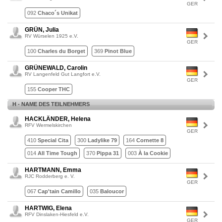
GER
092
Chaco´s Unikat
GRÜN, Julia
RV Würselen 1925 e.V.
GER
100
Charles du Borget
369
Pinot Blue
GRÜNEWALD, Carolin
RV Langenfeld Gut Langfort e.V.
GER
155
Cooper THC
H - NAME DES TEILNEHMERS
HACKLÄNDER, Helena
RFV Wermelskirchen
GER
410
Special Cita
300
Ladylike 79
164
Cornette 8
014
All Time Tough
370
Pippa 31
003
À la Cookie
HARTMANN, Emma
RJC Rodderberg e. V.
GER
067
Cap'tain Camillo
035
Baloucor
HARTWIG, Elena
RFV Dinslaken-Hiesfeld e.V.
GER