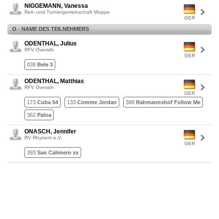
NIGGEMANN, Vanessa
Reit- und Turniergemeinschaft Wuppe
GER
O - NAME DES TEILNEHMERS
ODENTHAL, Julius
RFV Overath
GER
038
Bele 3
ODENTHAL, Matthias
RFV Overath
GER
173
Cuba 54
133
Comme Jordan
388
Rahmannshof Follow Me
362
Paloa
ONASCH, Jennifer
RV Rhynern e.V.
GER
393
San Calimero xx