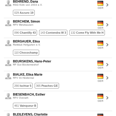
BEHREND, Dana
RSG Köln von 2003 e.V.
GER
029
Azzuro 19
BERCHEM, Simon
RFV Metzkausen
GER
096
Chantilly 43
143
Contendra W 3
132
Come Fly With Me H
BERGAUER, Elisa
Reitklub Hofgarten e.V.
GER
110
Chocochamp
BEURSKENS, Hans-Peter
RF Gut Böckemeshof
GER
BIALKE, Elisa Marie
RFV Im Heidental
GER
266
Ischtar 5
365
Peaches GE
BIESENBACH, Esther
RFV Overath
GER
461
Vainqueur B
BLEILEVENS, Charlotte