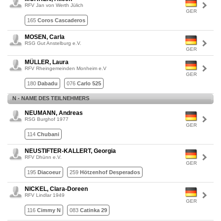
RFV Jan von Werth Jülich
GER
165
Coros Cascaderos
MOSEN, Carla
RSG Gut Anstelburg e.V.
GER
MÜLLER, Laura
RFV Rheingemeinden Monheim e.V
GER
180
Dabadu
076
Carlo 525
N - NAME DES TEILNEHMERS
NEUMANN, Andreas
RSG Burghof 1977
GER
114
Chubani
NEUSTIFTER-KALLERT, Georgia
RFV Dhünn e.V.
GER
195
Diacoeur
259
Hötzenhof Desperados
NICKEL, Clara-Doreen
RFV Lindlar 1949
GER
116
Cimmy N
083
Catinka 29