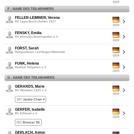
GER
F - NAME DES TEILNEHMERS
FELLER-LEIMNER, Verena
RV Lippe-Bruch-Gahlen 1927
GER
FENSKY, Emilia
RV Würselen-Broichweiden e.V.
GER
FORST, Sarah
Reitsportteam Leichlingen/Witzhelde
GER
FUNK, Helena
Reitklub Hofgarten e.V.
GER
G - NAME DES TEILNEHMERS
GERARDS, Marie
RV Würselen 1925 e.V.
GER
267
Jackie Chan 4
GERFER, Isabelle
RC Erftstadt e.V.
GER
051
Breezer SK
GERLACH, Anton