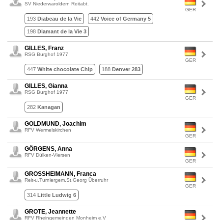
SV Niederwaroldern Reitabt.
GER
193
Diabeau de la Vie
442
Voice of Germany 5
198
Diamant de la Vie 3
GILLES, Franz
RSG Burghof 1977
GER
447
White chocolate Chip
188
Denver 283
GILLES, Gianna
RSG Burghof 1977
GER
282
Kanagan
GOLDMUND, Joachim
RFV Wermelskirchen
GER
GÖRGENS, Anna
RFV Dülken-Viersen
GER
GROSSHEIMANN, Franca
Reit-u.Turniergem.St.Georg Überruhr
GER
314
Little Ludwig 6
GROTE, Jeannette
RFV Rheingemeinden Monheim e.V