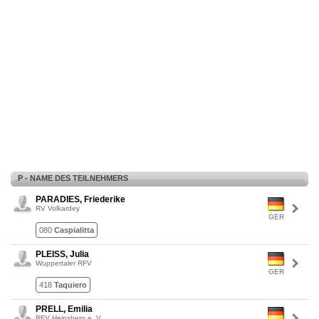
P - NAME DES TEILNEHMERS
PARADIES, Friederike
RV Volkardey
GER
080
Caspialitta
PLEISS, Julia
Wuppertaler RFV
GER
418
Taquiero
PRELL, Emilia
RFV Heinsberg e. V.