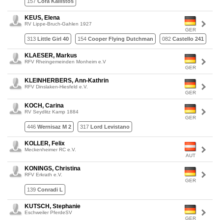
157
Cora Kallistos
KEUS, Elena
RV Lippe-Bruch-Gahlen 1927
GER
313
Little Girl 40
154
Cooper Flying Dutchman
082
Castello 241
KLAESER, Markus
RFV Rheingemeinden Monheim e.V
GER
KLEINHERBERS, Ann-Kathrin
RFV Dinslaken-Hiesfeld e.V.
GER
KOCH, Carina
RV Seydlitz Kamp 1884
GER
446
Wernisaz M 2
317
Lord Levistano
KOLLER, Felix
Meckenheimer RC e.V.
AUT
KONINGS, Christina
RFV Erkrath e.V.
GER
139
Conradi L
KUTSCH, Stephanie
Eschweiler PferdeSV
GER