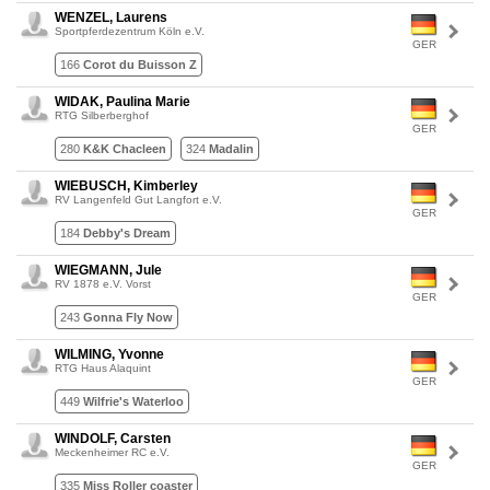
WENZEL, Laurens
Sportpferdezentrum Köln e.V.
GER
166
Corot du Buisson Z
WIDAK, Paulina Marie
RTG Silberberghof
GER
280
K&K Chacleen
324
Madalin
WIEBUSCH, Kimberley
RV Langenfeld Gut Langfort e.V.
GER
184
Debby's Dream
WIEGMANN, Jule
RV 1878 e.V. Vorst
GER
243
Gonna Fly Now
WILMING, Yvonne
RTG Haus Alaquint
GER
449
Wilfrie's Waterloo
WINDOLF, Carsten
Meckenheimer RC e.V.
GER
335
Miss Roller coaster