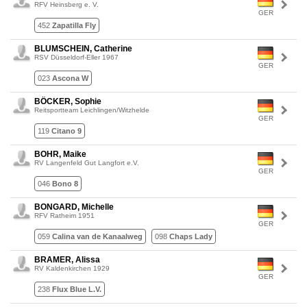
RFV Heinsberg e. V.
GER
452
Zapatilla Fly
BLUMSCHEIN, Catherine
RSV Düsseldorf-Eller 1967
GER
023
Ascona W
BÖCKER, Sophie
Reitsportteam Leichlingen/Witzhelde
GER
119
Citano 9
BOHR, Maike
RV Langenfeld Gut Langfort e.V.
GER
046
Bono 8
BONGARD, Michelle
RFV Ratheim 1951
GER
059
Calina van de Kanaalweg
098
Chaps Lady
BRAMER, Alissa
RV Kaldenkirchen 1929
GER
238
Flux Blue L.V.