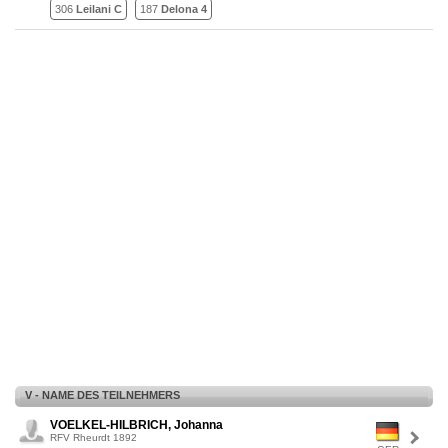
306
Leilani C
187
Delona 4
V - NAME DES TEILNEHMERS
VOELKEL-HILBRICH, Johanna
RFV Rheurdt 1892