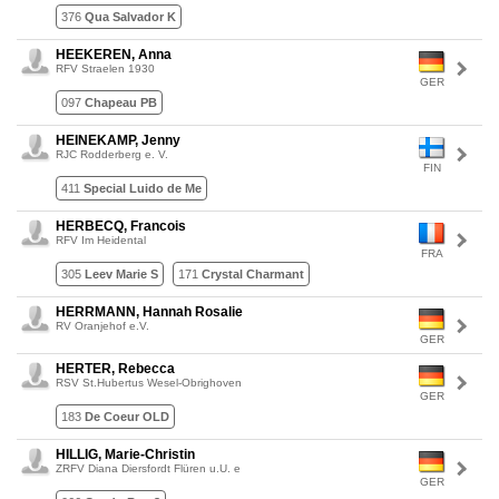
376
Qua Salvador K
HEEKEREN, Anna
RFV Straelen 1930
GER
097
Chapeau PB
HEINEKAMP, Jenny
RJC Rodderberg e. V.
FIN
411
Special Luido de Me
HERBECQ, Francois
RFV Im Heidental
FRA
305
Leev Marie S
171
Crystal Charmant
HERRMANN, Hannah Rosalie
RV Oranjehof e.V.
GER
HERTER, Rebecca
RSV St.Hubertus Wesel-Obrighoven
GER
183
De Coeur OLD
HILLIG, Marie-Christin
ZRFV Diana Diersfordt Flüren u.U. e
GER