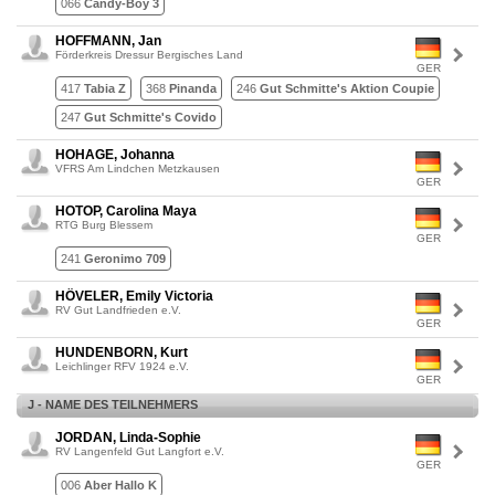
066
Candy-Boy 3
HOFFMANN, Jan
Förderkreis Dressur Bergisches Land
GER
417
Tabia Z
368
Pinanda
246
Gut Schmitte's Aktion Coupie
247
Gut Schmitte's Covido
HOHAGE, Johanna
VFRS Am Lindchen Metzkausen
GER
HOTOP, Carolina Maya
RTG Burg Blessem
GER
241
Geronimo 709
HÖVELER, Emily Victoria
RV Gut Landfrieden e.V.
GER
HUNDENBORN, Kurt
Leichlinger RFV 1924 e.V.
GER
J - NAME DES TEILNEHMERS
JORDAN, Linda-Sophie
RV Langenfeld Gut Langfort e.V.
GER
006
Aber Hallo K