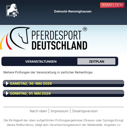
ANMELDEN
Detmold-Remmighausen
VERANSTALTUNGEN
ZEITPLAN
Weitere Prüfungen der Veranstaltung in zeitlicher Reihenfolge:
SAMSTAG, 30. MAI 2026
SONNTAG, 31. MAI 2026
|
|
Nach oben
Impressum
Desktopversion
Die Richtigkeit der oben aufgeführten Prüfungsergebnisse (Dressur oder Springprüfung)
dieses Reitturnieres, obligt dem Verantwortungsbereich der Meldestelle. Angaben zu